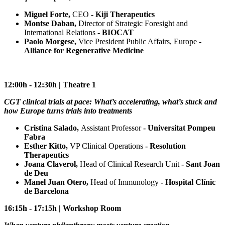
Miguel Forte,
CEO
- Kiji Therapeutics
Montse Daban,
Director of Strategic Foresight and
International Relations
- BIOCAT
Paolo Morgese,
Vice President Public Affairs, Europe
-
Alliance for Regenerative Medicine
12:00h - 12:30h | Theatre 1
CGT clinical trials at pace: What’s accelerating, what’s stuck and
how Europe turns trials into treatments
Cristina Salado,
Assistant Professor
- Universitat Pompeu
Fabra
Esther Kitto,
VP Clinical Operations
- Resolution
Therapeutics
Joana Claverol,
Head of Clinical Research Unit
- Sant Joan
de Deu
Manel Juan Otero,
Head of Immunology
- Hospital Clínic
de Barcelona
16:15h - 17:15h | Workshop Room