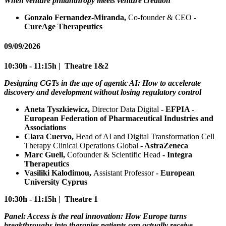
When venture philanthropy meets venture creation
Gonzalo Fernandez-Miranda,
Co-founder & CEO -
CureAge Therapeutics
09/09/2026
10:30h - 11:15h | Theatre 1&2
Designing CGTs in the age of agentic AI: How to accelerate
discovery and development without losing regulatory control
Aneta Tyszkiewicz,
Director Data Digital
- EFPIA -
European Federation of Pharmaceutical Industries and
Associations
Clara Cuervo,
Head of AI and Digital Transformation Cell
Therapy Clinical Operations Global
- AstraZeneca
Marc Guell,
Cofounder & Scientific Head
- Integra
Therapeutics
Vasiliki Kalodimou,
Assistant Professor
- European
University Cyprus
10:30h - 11:15h | Theatre 1
Panel: Access is the real innovation: How Europe turns
breakthroughs into therapies patients can actually receive