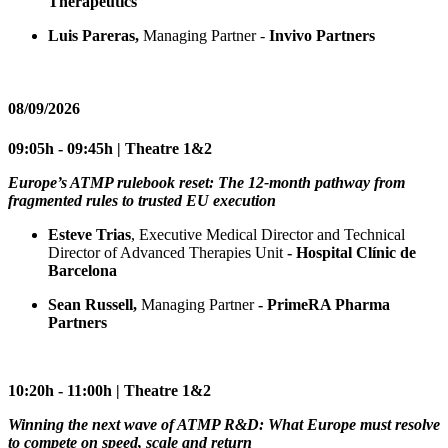
Therapeutics
Luis Pareras,
Managing Partner -
Invivo Partners
08/09/2026
09:05h - 09:45h | Theatre 1&2
Europe’s ATMP rulebook reset: The 12-month pathway from
fragmented rules to trusted EU execution
Esteve Trias
, Executive Medical Director and Technical
Director of Advanced Therapies Unit
- Hospital Clínic de
Barcelona
Sean Russell,
Managing Partner
- PrimeRA Pharma
Partners
10:20h - 11:00h | Theatre 1&2
Winning the next wave of ATMP R&D: What Europe must resolve
to compete on speed, scale and return