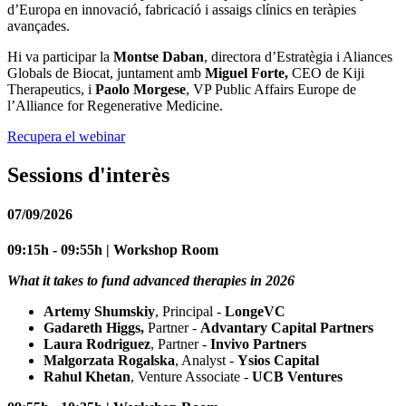
d’Europa en innovació, fabricació i assaigs clínics en teràpies
avançades.
Hi va participar la
Montse Daban
, directora d’Estratègia i Aliances
Globals de Biocat, juntament amb
Miguel Forte,
CEO de Kiji
Therapeutics, i
Paolo Morgese
, VP Public Affairs Europe de
l’Alliance for Regenerative Medicine.
Recupera el webinar
Sessions d'interès
07/09/2026
09:15h - 09:55h | Workshop Room
What it takes to fund advanced therapies in 2026
Artemy Shumskiy
, Principal -
LongeVC
Gadareth Higgs,
Partner -
Advantary Capital Partners
Laura Rodriguez
, Partner -
Invivo Partners
Malgorzata Rogalska
, Analyst -
Ysios Capital
Rahul Khetan
, Venture Associate -
UCB Ventures