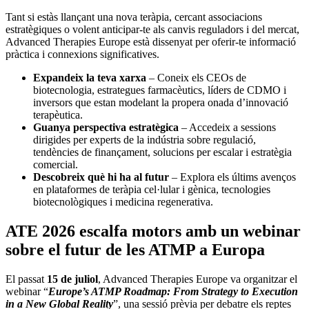
Tant si estàs llançant una nova teràpia, cercant associacions
estratègiques o volent anticipar-te als canvis reguladors i del mercat,
Advanced Therapies Europe està dissenyat per oferir-te informació
pràctica i connexions significatives.
Expandeix la teva xarxa
– Coneix els CEOs de
biotecnologia, estrategues farmacèutics, líders de CDMO i
inversors que estan modelant la propera onada d’innovació
terapèutica.
Guanya perspectiva estratègica
– Accedeix a sessions
dirigides per experts de la indústria sobre regulació,
tendències de finançament, solucions per escalar i estratègia
comercial.
Descobreix què hi ha al futur
– Explora els últims avenços
en plataformes de teràpia cel·lular i gènica, tecnologies
biotecnològiques i medicina regenerativa.
ATE 2026 escalfa motors amb un webinar
sobre el futur de les ATMP a Europa
El passat
15 de juliol
, Advanced Therapies Europe va organitzar el
webinar “
Europe’s ATMP Roadmap: From Strategy to Execution
in a New Global Reality
”, una sessió prèvia per debatre els reptes