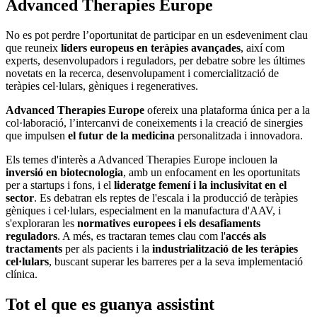
Advanced Therapies Europe
No es pot perdre l’oportunitat de participar en un esdeveniment clau
que reuneix
líders europeus en teràpies avançades
, així com
experts, desenvolupadors i reguladors, per debatre sobre les últimes
novetats en la recerca, desenvolupament i comercialització de
teràpies cel·lulars, gèniques i regeneratives.
Advanced Therapies Europe
ofereix una plataforma única per a la
col·laboració, l’intercanvi de coneixements i la creació de sinergies
que impulsen
el futur de la medicina
personalitzada i innovadora.
Els temes d'interès a Advanced Therapies Europe inclouen la
inversió en biotecnologia
, amb un enfocament en les oportunitats
per a startups i fons, i el
lideratge femení i la inclusivitat en el
sector
. Es debatran els reptes de l'escala i la producció de teràpies
gèniques i cel·lulars, especialment en la manufactura d'AAV, i
s'exploraran les
normatives europees i els desafiaments
reguladors
. A més, es tractaran temes clau com l'
accés als
tractaments
per als pacients i la
industrialització de les teràpies
cel·lulars
, buscant superar les barreres per a la seva implementació
clínica.
Tot el que es guanya assistint