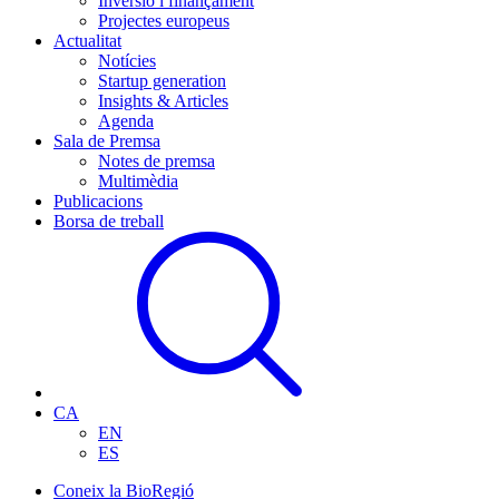
Inversió i finançament
Projectes europeus
Actualitat
Notícies
Startup generation
Insights & Articles
Agenda
Sala de Premsa
Notes de premsa
Multimèdia
Publicacions
Borsa de treball
CA
EN
ES
Coneix la BioRegió