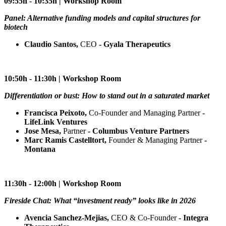
09:55h - 10:35h | Workshop Room
Panel: Alternative funding models and capital structures for
biotech
Claudio Santos,
CEO
- Gyala Therapeutics
10:50h - 11:30h | Workshop Room
Differentiation or bust: How to stand out in a saturated market
Francisca Peixoto,
Co-Founder and Managing Partner
-
LifeLink Ventures
Jose Mesa,
Partner
- Columbus Venture Partners
Marc Ramis Castelltort,
Founder & Managing Partner
-
Montana
11:30h - 12:00h | Workshop Room
Fireside Chat: What “investment ready” looks like in 2026
Avencia Sanchez-Mejias,
CEO & Co-Founder
- Integra