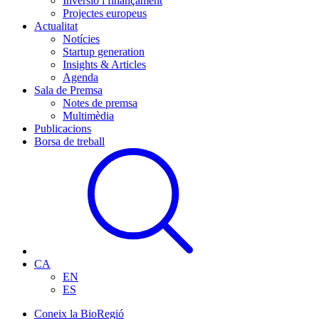
Inversió i finançament
Projectes europeus
Actualitat
Notícies
Startup generation
Insights & Articles
Agenda
Sala de Premsa
Notes de premsa
Multimèdia
Publicacions
Borsa de treball
CA
EN
ES
Coneix la BioRegió