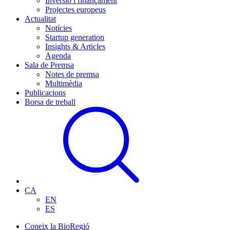
Inversió i finançament
Projectes europeus
Actualitat
Notícies
Startup generation
Insights & Articles
Agenda
Sala de Premsa
Notes de premsa
Multimèdia
Publicacions
Borsa de treball
CA
EN
ES
Coneix la BioRegió