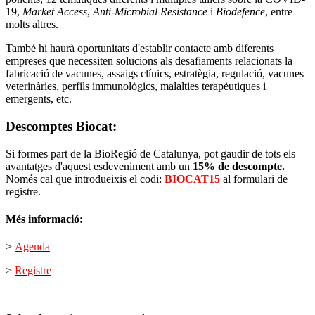
19,
Market Access
,
Anti-Microbial
Resistance
i
Biodefence
, entre
molts altres.
També hi haurà oportunitats d'establir contacte amb diferents
empreses que necessiten solucions als desafiaments relacionats la
fabricació de vacunes, assaigs clínics, estratègia, regulació, vacunes
veterinàries, perfils immunològics, malalties terapèutiques i
emergents, etc.
Descomptes Biocat:
Si formes part de la BioRegió de Catalunya, pot gaudir de tots els
avantatges d'aquest esdeveniment amb un
15% de descompte.
Només cal que introdueixis el codi:
BIOCAT15
al formulari de
registre.
Més informació:
>
Agenda
>
Registre