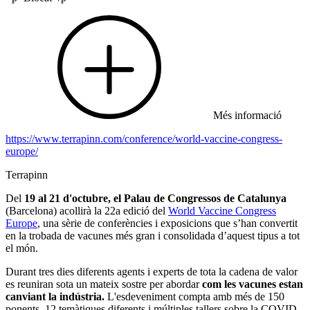
Més informació
https://www.terrapinn.com/conference/world-vaccine-congress-
europe/
Terrapinn
Del
19 al 21 d'octubre, el Palau de Congressos de Catalunya
(Barcelona) acollirà la 22a edició del
World Vaccine Congress
Europe
, una sèrie de conferències i exposicions que s’han convertit
en la trobada de vacunes més gran i consolidada d’aquest tipus a tot
el món.
Durant tres dies diferents agents i experts de tota la cadena de valor
es reuniran sota un mateix sostre per abordar
com les vacunes estan
canviant la indústria.
L'esdeveniment compta amb més de 150
ponents, 12 temàtiques diferents i múltiples tallers sobre la COVID-