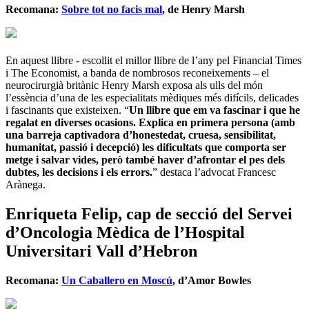
Recomana:
Sobre tot no facis mal
, de Henry Marsh
En aquest llibre - escollit el millor llibre de l’any pel Financial Times
i The Economist, a banda de nombrosos reconeixements – el
neurocirurgià britànic Henry Marsh exposa als ulls del món
l’essència d’una de les especialitats mèdiques més difícils, delicades
i fascinants que existeixen. “
Un llibre que em va fascinar i que he
regalat en diverses ocasions. Explica en primera persona (amb
una barreja captivadora d’honestedat, cruesa, sensibilitat,
humanitat, passió i decepció) les dificultats que comporta ser
metge i salvar vides, però també haver d’afrontar el pes dels
dubtes, les decisions i els errors.
” destaca l’advocat Francesc
Arànega.
Enriqueta Felip, cap de secció del Servei
d’Oncologia Mèdica de l’Hospital
Universitari Vall d’Hebron
Recomana:
Un Caballero en Moscú
, d’Amor Bowles