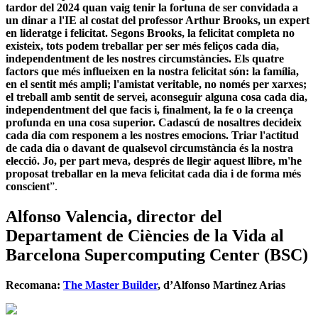
tardor del 2024 quan vaig tenir la fortuna de ser convidada a
un dinar a l'IE al costat del professor Arthur Brooks, un expert
en lideratge i felicitat. Segons Brooks, la felicitat completa no
existeix, tots podem treballar per ser més feliços cada dia,
independentment de les nostres circumstàncies. Els quatre
factors que més influeixen en la nostra felicitat són: la família,
en el sentit més ampli; l'amistat veritable, no només per xarxes;
el treball amb sentit de servei, aconseguir alguna cosa cada dia,
independentment del que facis i, finalment, la fe o la creença
profunda en una cosa superior. Cadascú de nosaltres decideix
cada dia com responem a les nostres emocions. Triar l'actitud
de cada dia o davant de qualsevol circumstància és la nostra
elecció. Jo, per part meva, després de llegir aquest llibre, m'he
proposat treballar en la meva felicitat cada dia i de forma més
conscient
”.
Alfonso Valencia, director del
Departament de Ciències de la Vida al
Barcelona Supercomputing Center (BSC)
Recomana:
The Master Builder
, d’Alfonso Martinez Arias