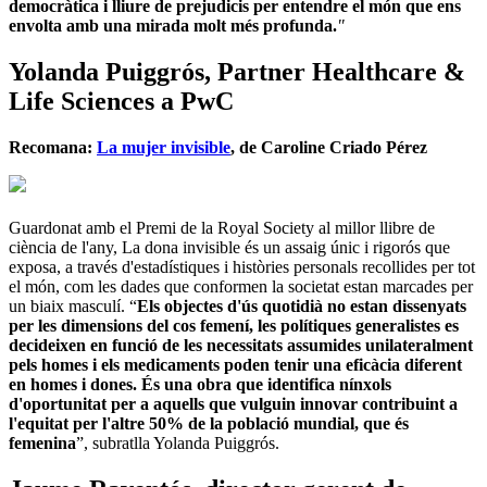
democràtica i lliure de prejudicis per entendre el món que ens
envolta amb una mirada molt més profunda.
"
Yolanda Puiggrós, Partner Healthcare &
Life Sciences a PwC
Recomana:
La mujer invisible
, de Caroline Criado Pérez
Guardonat amb el Premi de la Royal Society al millor llibre de
ciència de l'any, La dona invisible és un assaig únic i rigorós que
exposa, a través d'estadístiques i històries personals recollides per tot
el món, com les dades que conformen la societat estan marcades per
un biaix masculí. “
Els objectes d'ús quotidià no estan dissenyats
per les dimensions del cos femení, les polítiques generalistes es
decideixen en funció de les necessitats assumides unilateralment
pels homes i els medicaments poden tenir una eficàcia diferent
en homes i dones. És una obra que identifica nínxols
d'oportunitat per a aquells que vulguin innovar contribuint a
l'equitat per l'altre 50% de la població mundial, que és
femenina
”, subratlla Yolanda Puiggrós.