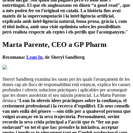
entretingut. El que els anglosaxons en diuen “a good read", que
a més podeu fer en l'original en català. La història fins avui
mateix de la supercomputació i la intel·ligència artificial,
explicada amb intel·ligència natural, bona prosa, gràcia i, com
el títol indica, amb una visió optimista sobre les possibilitats
però realista respecte als reptes i els perills que l'acompanyen.
”
Marta Parente, CEO a GP Pharm
Recomana:
Lean In
, de Sheryl Sandberg
Sheryl Sandberg examina les raons per les quals l'avançament de les
dones cap als llocs de responsabilitat està estancat, explica les causes
profundes i ofereix solucions pràctiques i aplicables per aconseguir
que les dones assoleixin el seu màxim potencial. La Marta Parente
destaca “
Lean In ofereix idees pràctiques sobre la confiança, el
creixement professional i la recerca d’equilibri. Els seus consells
van més enllà del gènere —són útils per a qualsevol persona que
vulgui avançar en la seva trajectòria. Personalment, sovint
recordo la seva crida principal a l’acció que és “fer un pas
endavant” en tot el que fas: prendre la iniciativa, acceptar
reptes i implicar-te plenament tant en l’àmbit professional com