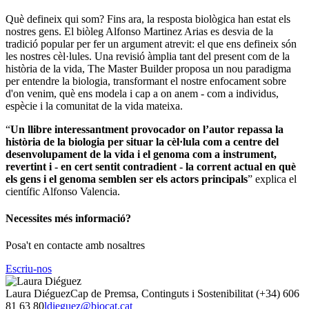
Què defineix qui som? Fins ara, la resposta biològica han estat els
nostres gens. El biòleg Alfonso Martinez Arias es desvia de la
tradició popular per fer un argument atrevit: el que ens defineix són
les nostres cèl·lules. Una revisió àmplia tant del present com de la
història de la vida, The Master Builder proposa un nou paradigma
per entendre la biologia, transformant el nostre enfocament sobre
d'on venim, què ens modela i cap a on anem - com a individus,
espècie i la comunitat de la vida mateixa.
“
Un llibre interessantment provocador on l’autor repassa la
història de la biologia per situar la cèl·lula com a centre del
desenvolupament de la vida i el genoma com a instrument,
revertint i - en cert sentit contradient - la corrent actual en què
els gens i el genoma semblen ser els actors principals
” explica el
científic Alfonso Valencia.
Necessites més informació?
Posa't en contacte amb nosaltres
Escriu-nos
Laura Diéguez
Cap de Premsa, Continguts i Sostenibilitat
(+34) 606
81 63 80
ldieguez@biocat.cat