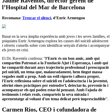
Jaume Raventós, director gerent de
l’Hospital del Mar de Barcelona
Recomana:
Trencar el silenci
, d’Enric Armengou
Basat en la seva àmplia experiència amb joves i les seves famílies, el
psiquiatra Enric Armengou explora les causes del suïcidi adolescent
i ofereix consells sobre com identificar senyals d'alerta i acompanyar
els joves en crisi.
El Dr. Raventós confessa: “
l’Enric és un bon amic, amb qui
compartim Patronat a la Fundació Ajut i Esperança, i amb qui
he compartit durant anys trajectòria professional i preocupació
pel suïcidi, un tema que, malauradament, hem tingut massa
vegades molt a prop. Amb un estil rigorós i alhora proper,
l'Enric reflexiona sobre el suïcidi en l'adolescència i la joventut,
oferint eines pràctiques per entendre'l, detectar-lo, prevenir-lo i
acompanyar els qui poden estar-hi pensant. Amb l'ajuda de
testimonis i relats reals, comparteix la seva mirada i
aprenentatge al voltant d'un tema delicat però imprescindible
”.
Carmen Rios, CEO i cofundadora de