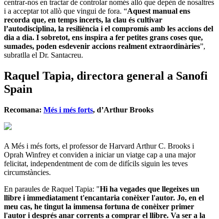
centrar-nos en tractar de controlar només allò que depèn de nosaltres
i a acceptar tot allò que vingui de fora. “
Aquest manual ens
recorda que, en temps incerts, la clau és cultivar
l’autodisciplina, la resiliència i el compromís amb les accions del
dia a dia. I sobretot, ens inspira a fer petites grans coses que,
sumades, poden esdevenir accions realment extraordinàries
”,
subratlla el Dr. Santacreu.
Raquel Tapia, directora general a Sanofi
Spain
Recomana:
Més i més forts
, d’Arthur Brooks
A Més i més forts, el professor de Harvard Arthur C. Brooks i
Oprah Winfrey et conviden a iniciar un viatge cap a una major
felicitat, independentment de com de difícils siguin les teves
circumstàncies.
En paraules de Raquel Tapia: "
Hi ha vegades que llegeixes un
llibre i immediatament t'encantaria conèixer l'autor. Jo, en el
meu cas, he tingut la immensa fortuna de conèixer primer
l'autor i després anar corrents a comprar el llibre. Va ser a la