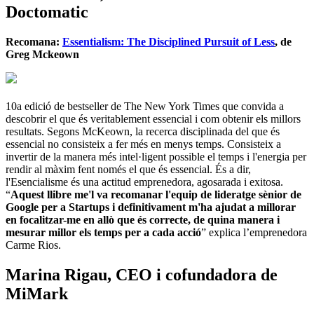
Doctomatic
Recomana:
Essentialism: The Disciplined Pursuit of Less
, de
Greg Mckeown
10a edició de bestseller de The New York Times que convida a
descobrir el que és veritablement essencial i com obtenir els millors
resultats. Segons McKeown, la recerca disciplinada del que és
essencial no consisteix a fer més en menys temps. Consisteix a
invertir de la manera més intel·ligent possible el temps i l'energia per
rendir al màxim fent només el que és essencial. És a dir,
l'Esencialisme és una actitud emprenedora, agosarada i exitosa.
“
Aquest llibre me'l va recomanar l'equip de lideratge sènior de
Google per a Startups i definitivament m'ha ajudat a millorar
en focalitzar-me en allò que és correcte, de quina manera i
mesurar millor els temps per a cada acció
” explica l’emprenedora
Carme Rios.
Marina Rigau, CEO i cofundadora de
MiMark