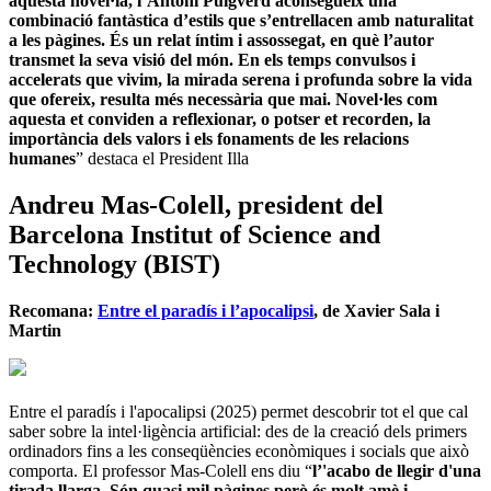
aquesta novel·la, l’Antoni Puigverd aconsegueix una
combinació fantàstica d’estils que s’entrellacen amb naturalitat
a les pàgines. És un relat íntim i assossegat, en què l’autor
transmet la seva visió del món. En els temps convulsos i
accelerats que vivim, la mirada serena i profunda sobre la vida
que ofereix, resulta més necessària que mai. Novel·les com
aquesta et conviden a reflexionar, o potser et recorden, la
importància dels valors i els fonaments de les relacions
humanes
” destaca el President Illa
Andreu Mas-Colell, president del
Barcelona Institut of Science and
Technology (BIST)
Recomana:
Entre el paradís i l’apocalipsi
, de Xavier Sala i
Martin
Entre el paradís i l'apocalipsi (2025) permet descobrir tot el que cal
saber sobre la intel·ligència artificial: des de la creació dels primers
ordinadors fins a les conseqüències econòmiques i socials que això
comporta. El professor Mas-Colell ens diu “
l’'acabo de llegir d'una
tirada llarga. Són quasi mil pàgines però és molt amè i