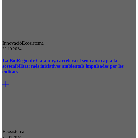
Innovació
Ecosistema
30.10.2024
La BioRegió de Catalunya accelera el seu camí cap a la
sostenibilitat: més iniciatives ambientals impulsades per les
entitats
Ecosistema
23.04.2024