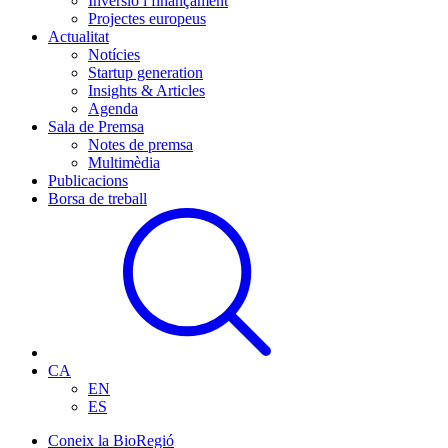
Inversió i finançament
Projectes europeus
Actualitat
Notícies
Startup generation
Insights & Articles
Agenda
Sala de Premsa
Notes de premsa
Multimèdia
Publicacions
Borsa de treball
CA
EN
ES
Coneix la BioRegió