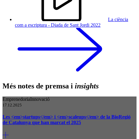
La ciència
com a escriptura - Diada de Sant Jordi 2022
Més notes de premsa i
insights
Emprenedoria
Innovació
17.12.2025
Les <em>startups</em> i <em>scaleups</em> de la BioRegió
de Catalunya que han marcat el 2025