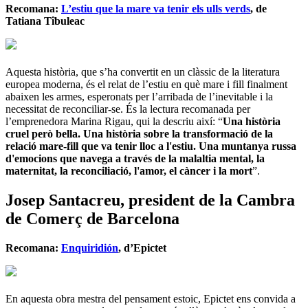
Recomana:
L’estiu que la mare va tenir els ulls verds
, de
Tatiana Tîbuleac
Aquesta història, que s’ha convertit en un clàssic de la literatura
europea moderna, és el relat de l’estiu en què mare i fill finalment
abaixen les armes, esperonats per l’arribada de l’inevitable i la
necessitat de reconciliar-se. És la lectura recomanada per
l’emprenedora Marina Rigau, qui la descriu així: “
Una història
cruel però bella. Una història sobre la transformació de la
relació mare-fill que va tenir lloc a l'estiu. Una muntanya russa
d'emocions que navega a través de la malaltia mental, la
maternitat, la reconciliació, l'amor, el càncer i la mort
”.
Josep Santacreu, president de la Cambra
de Comerç de Barcelona
Recomana:
Enquiridión
, d’Epictet
En aquesta obra mestra del pensament estoic, Epictet ens convida a