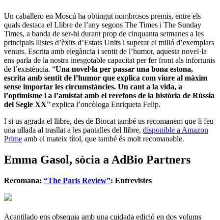
Un caballero en Moscú ha obtingut nombrosos premis, entre els
quals destaca el Llibre de l’any segons The Times i The Sunday
Times, a banda de ser-hi durant prop de cinquanta setmanes a les
principals llistes d’èxits d’Estats Units i superar el milió d’exemplars
venuts. Escrita amb elegància i sentit de l’humor, aquesta novel·la
ens parla de la nostra inesgotable capacitat per fer front als infortunis
de l’existència. “
Una novel·la per passar una bona estona,
escrita amb sentit de l’humor que explica com viure al màxim
sense importar les circumstàncies. Un cant a la vida, a
l’optimisme i a l’amistat amb el rerefons de la història de Rússia
del Segle XX
” explica l’oncòloga Enriqueta Felip.
I si us agrada el llibre, des de Biocat també us recomanem que li feu
una ullada al trasllat a les pantalles del llibre,
disponible a Amazon
Prime
amb el mateix títol, que també és molt recomanable.
Emma Gasol, sòcia a AdBio Partners
Recomana:
“The Paris Review”
: Entrevistes
Acantilado ens obsequia amb una cuidada edició en dos volums