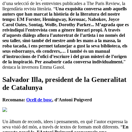
d’una selecció de les entrevistes publicades a The Paris Review, la
llegendària revista literària. “
Una exquisita conversa amb aquells
autors que han marcat la història de la literatura del nostre
temps: EM Forster, Hemingway, Kerouac, Nabokov, Joyce
Carol Oates, Sontag, Wolfe, Dorothy Parker... M’agrada que es
reivindiqui l’entrevista com a gènere literari propi. A través
d’aquests diàlegs aflora l’autoretrat de l’artista i no només del
seu taller, sinó també del mestre amb les mans a la massa, la
roba tacada, i ens permet tafanejar a gust la seva biblioteca, els
seus esborranys, els cendrers,… I també és un manual
d’instruccions de l’ofici d’escriure i del gran misteri de l’origen
de la inspiració. Per assaborir cada conversa individualment.
”
destaca la inversora Emma Gasol.
Salvador Illa, president de la Generalitat
de Catalunya
Recomana:
Ocell de bosc
, d’Antoni Puigverd
Un àlbum de records, idees i pensaments, en què l’autor expressa la
seva visió del món, a través de textos de formats molt diferents. “
En