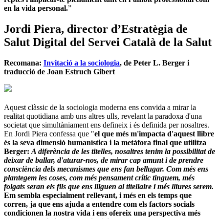
en la vida personal.
”
Jordi Piera, director d’Estratègia de
Salut Digital del Servei Català de la Salut
Recomana:
Invitació a la sociologia
, de Peter L. Berger i
traducció de Joan Estruch Gibert
Aquest clàssic de la sociologia moderna ens convida a mirar la
realitat quotidiana amb uns altres ulls, revelant la paradoxa d'una
societat que simultàniament ens defineix i és definida per nosaltres.
En Jordi Piera confessa que "
el que més m'impacta d'aquest llibre
és la seva dimensió humanística i la metàfora final que utilitza
Berger:
A diferència de les titelles, nosaltres tenim la possibilitat de
deixar de ballar, d'aturar-nos, de mirar cap amunt i de prendre
consciència dels mecanismes que ens fan bellugar. Com més ens
plantegem les coses, com més pensament crític tinguem, més
folgats seran els fils que ens lliguen al titellaire i més lliures serem.
Em sembla especialment rellevant, i més en els temps que
corren, ja que ens ajuda a entendre com els factors socials
condicionen la nostra vida i ens ofereix una perspectiva més