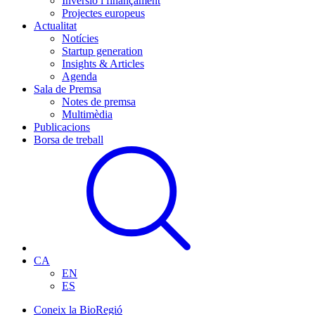
Inversió i finançament
Projectes europeus
Actualitat
Notícies
Startup generation
Insights & Articles
Agenda
Sala de Premsa
Notes de premsa
Multimèdia
Publicacions
Borsa de treball
CA
EN
ES
Coneix la BioRegió