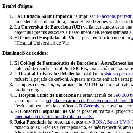
Estalvi d'aigua:
La Fundació Salut Empordà
ha impulsat
30 accions per redui
procedent de la depuradora, tancar el reg de zones verdes o reduir
La Universitat de Barcelona (UB)
va llançar aquest estiu un
objectius i premis associats a l’assoliment dels reptes setmanals.
El Consorci Hospitalari de Vic
ha posat en funcionament un
l'Hospital Universitari de Vic.
Disminució de residus:
El Col·legi de Farmacèutics de Barcelona
i
AstraZeneca
han
població de reciclar-los al Punt SIGRE, una acció que podria r
L’Hospital Universitari Mollet
ha instal·lat un
sistema per cap
redueix la petjada de carboni. Aquesta mateixa entitat ha estat
L’empresa de
packaging
farmacèutic
MITO
ha comprat material
produir energia.
L
’Hospital Clínic de Barcelona
ha estalviat més de
390.000 bo
va compensar la
petjada de carboni de l’esdeveniment Clínic O
l’esdeveniment amb la certificació
B'Greenly
, que avalua i cert
El Consorci Hospitalari de Vic
ha posat en marxa el projecte 
pneumàtic per protectors de roba reciclats.
Roka Furadada
ha presentat aquest any
ROKA Smart UV® I
radiació solar. Gràcies a l'encapsulació, és més respectuós amb 
Altres
startups
i
scaleups
que continuen desenvolupant accions d