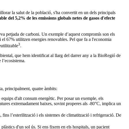
illorar la salut de la població, s'ha convertit en un dels principals
able del 5,2% de les emissions globals netes de gasos d'efecte
a seva petjada de carboni. Un exemple d’aquest compromís son els
i el 67% utilitzen energies renovables. Pel que fa a l'economia
3
utilitzable
.
mbiental, que hem identificat al llarg del darrer any a la BioRegió de
e l’ecosistema.
a, principalment, quatre àmbits:
b equips d'alt consum energètic. Per posar un exemple, els
atures extremadament baixes, sovint properes als -80°C, implica un
fins l’esterilització i els sistemes de climatització i refrigeració. De
 plàstics d'un sol ús. Si ens fixem en els hospitals, un pacient