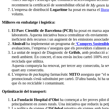
recentment la certificació de sostenibilitat oficial de
My green l
L'empresa de distribució
Logaritme
ha posat en marxa el
lliur
volums.
Millores en embalatge i logística:
El Parc Científic de Barcelona (PCB)
ha posat en marxa aques
laboratoris. Aquesta iniciativa busca centralitzar els enviament
ineficient dels recursos i un augment de les emissions associad
Almirall
ha implementat un programa de
‘Compres Sostenible
avaluacions, l’empresa s’assegura que els proveïdors s'alineen a
La unitat de negoci de Diagnostic de
Grifols
, amb producció a l
medi ambient. En concret, el nou envàs inclou cartró 100% recicl
reciclada que utilitza.
Aquesta companyia ha renovat, per tercer any consecutiu, la s
quart any consecutiu.
L’empresa de
packaging
farmacèutic
MITO
assegura que “el se
promocionals s'està substituint per cartró. D'altra banda, hi ha
que és no reciclable i contaminant.
Optimització del transport:
La Fundació Hospital d’Olot
ha començat a fer proves pilot d
principalment en zones rurals. Una iniciativa que redueix la pet
La política de viatges d’
ISGlobal
prioritza els viatges amb baixe