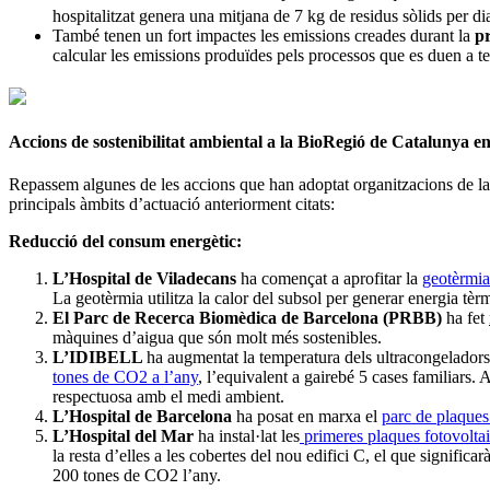
hospitalitzat genera una mitjana de 7 kg de residus sòlids per di
També tenen un fort impactes les emissions creades durant la
pr
calcular les emissions produïdes pels processos que es duen a t
Accions de sostenibilitat ambiental a la BioRegió de Catalunya e
Repassem algunes de les accions que han adoptat organitzacions de 
principals àmbits d’actuació anteriorment citats:
Reducció del consum energètic:
L’Hospital de Viladecans
ha començat a aprofitar la
geotèrmia 
La geotèrmia utilitza la calor del subsol per generar energia tèrm
El Parc de Recerca Biomèdica de Barcelona (PRBB)
ha fet
màquines d’aigua que són molt més sostenibles.
L’IDIBELL
ha augmentat la temperatura dels ultracongeladors 
tones de CO2 a l’any
, l’equivalent a gairebé 5 cases familiars
respectuosa amb el medi ambient.
L’Hospital de Barcelona
ha posat en marxa el
parc de plaques
L’Hospital del Mar
ha instal·lat les
primeres plaques fotovoltaiq
la resta d’elles a les cobertes del nou edifici C, el que signifi
200 tones de CO2 l’any.