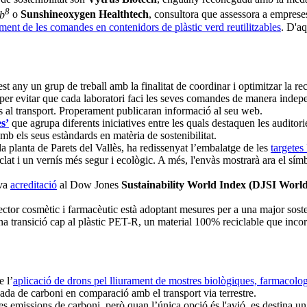
8
ab
o
Sunshineoxygen Healthtech
, consultora que assessora a empreses
ament de les comandes en contenidors de plàstic verd reutilitzables
. D'aq
t any un grup de treball amb la finalitat de coordinar i optimitzar la 
s per evitar que cada laboratori faci les seves comandes de manera indep
es al transport. Properament publicaran informació al seu web.
s’
que agrupa diferents iniciatives entre les quals destaquen les auditori
mb els seus estàndards en matèria de sostenibilitat.
a planta de Parets del Vallès, ha redissenyat l’embalatge de les
targete
at i un vernís més segur i ecològic. A més, l'envàs mostrarà ara el símb
eva
acreditació
al Dow Jones
Sustainability World Index (DJSI World
ctor cosmètic i farmacèutic està adoptant mesures per a una major sosten
 una transició cap al plàstic PET-R, un material 100% reciclable que in
e l’
aplicació de drons pel lliurament de mostres biològiques, farmacologi
jada de carboni en comparació amb el transport via terrestre.
s emissions de carboni, però quan l’única opció és l'avió, es destina un 2