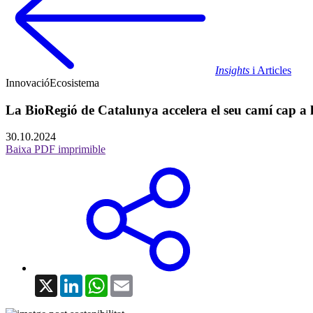
Insights
i Articles
Innovació
Ecosistema
La BioRegió de Catalunya accelera el seu camí cap a la 
30.10.2024
Baixa PDF imprimible
X
LinkedIn
WhatsApp
Email