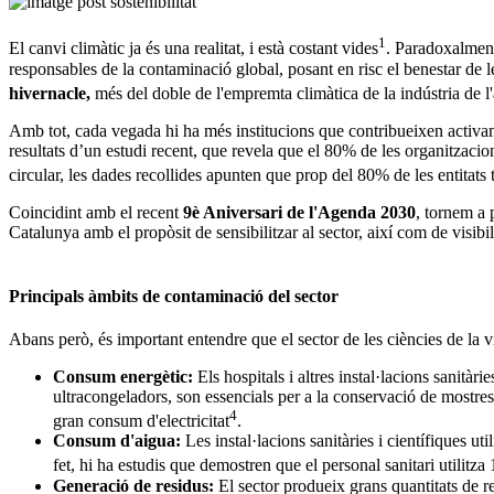
1
El canvi climàtic ja és una realitat, i està costant vides
. Paradoxalment,
responsables de la contaminació global, posant en risc el benestar de 
hivernacle,
més del doble de l'empremta climàtica de la indústria de l
Amb tot, cada vegada hi ha més institucions que contribueixen activam
resultats d’un estudi recent, que revela que el 80% de les organitzacio
circular, les dades recollides apunten que prop del 80% de les entitats t
Coincidint amb el recent
9è Aniversari de l'Agenda 2030
, tornem a 
Catalunya amb el propòsit de sensibilitzar al sector, així com de visibi
Principals àmbits de contaminació del sector
Abans però, és important entendre que el sector de les ciències de la vi
Consum energètic:
Els hospitals i altres instal·lacions sanit
ultracongeladors, son essencials per a la conservació de mostr
4
gran consum d'electricitat
.
Consum d'aigua:
Les instal·lacions sanitàries i científiques ut
fet, hi ha estudis que demostren que el personal sanitari utilitz
Generació de residus:
El sector produeix grans quantitats de re