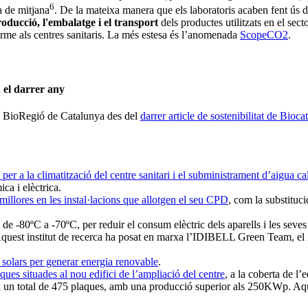
6
a de mitjana
. De la mateixa manera que els laboratoris acaben fent ús de
oducció, l'embalatge i el transport
dels productes utilitzats en el sect
erme als centres sanitaris. La més estesa és l’anomenada
ScopeCO2
.
n el darrer any
la BioRegió de Catalunya des del
darrer article de sostenibilitat de Biocat
per a la climatització del centre sanitari i el subministrament d’aigua ca
ica i elèctrica.
millores en les instal·lacions que allotgen el seu CPD
, com la substituc
de -80ºC a -70ºC, per reduir el consum elèctric dels aparells i les seve
. Aquest institut de recerca ha posat en marxa l’IDIBELL Green Team, el
 solars per generar energia renovable
.
ues situades al nou edifici de l’ampliació del centre
, a la coberta de l’
carà un total de 475 plaques, amb una producció superior als 250KWp. Aque