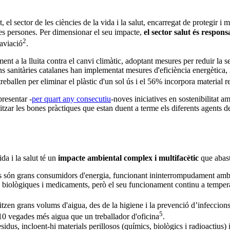
 el sector de les ciències de la vida i la salut, encarregat de protegir i m
les persones. Per dimensionar el seu impacte,
el sector salut és respons
2
'aviació
.
ent a la lluita contra el canvi climàtic, adoptant mesures per reduir l
ns sanitàries catalanes han implementat mesures d'eficiència energètica, 
reballen per eliminar el plàstic d'un sol ús i el 56% incorpora material re
presentar -
per quart any consecutiu
-noves iniciatives en sostenibilitat a
litzar les bones pràctiques que estan duent a terme els diferents agents d
da i la salut té un
impacte ambiental complex i multifacètic
que abast
àries són grans consumidors d'energia, funcionant ininterrompudament am
es biològiques i medicaments, però el seu funcionament continu a temper
ilitzen grans volums d'aigua, des de la higiene i la prevenció d’infeccions, 
5
a 10 vegades més aigua que un treballador d'oficina
.
sidus, incloent-hi materials perillosos (químics, biològics i radioactius) i