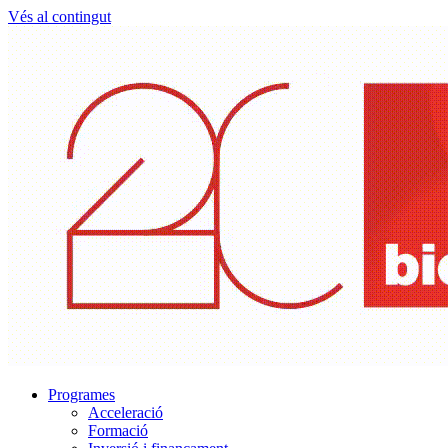
Vés al contingut
Programes
Acceleració
Formació