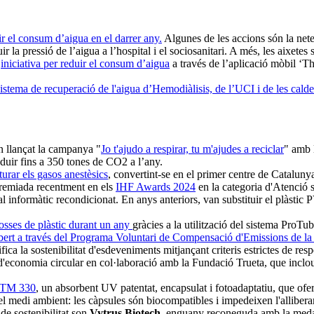
r el consum d’aigua en el darrer any.
Algunes de les accions són la nete
 la pressió de l’aigua a l’hospital i el sociosanitari. A més, les aixetes
a
iniciativa per reduir el consum d’aigua
a través de l’aplicació mòbil ‘Th
sistema de recuperació de l'aigua d’Hemodiàlisis, de l’UCI i de les calde
 llançat la campanya "
Jo t'ajudo a respirar, tu m'ajudes a reciclar
" amb l
eduir fins a 350 tones de CO2 a l’any.
turar els gasos anestèsics
, convertint-se en el primer centre de Catalunya
 premiada recentment en els
IHF Awards 2024
en la categoria d'Atenció 
 informàtic recondicionat. En anys anteriors, van substituir el plàstic P
sses de plàstic durant un any
gràcies a la utilització del sistema ProTu
bert a través del Programa Voluntari de Compensació d'Emissions de la
ifica la sostenibilitat d'esdeveniments mitjançant criteris estrictes de re
d'economia circular en col·laboració amb la Fundació Trueta, que inclo
TM 330
, un absorbent UV patentat, encapsulat i fotoadaptatiu, que ofer
el medi ambient: les càpsules són biocompatibles i impedeixen l'alliber
e sostenibilitat son
Vytrus Biotech
, enguany reconeguda amb la med