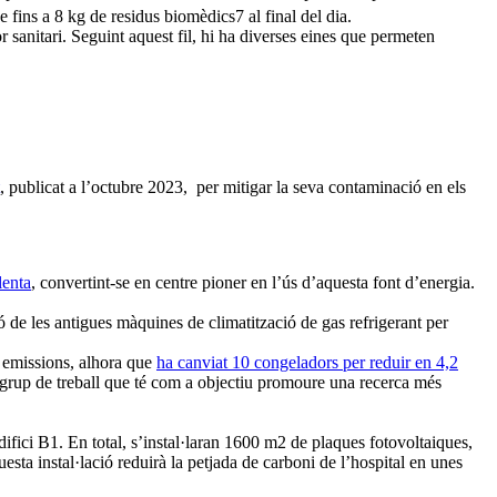
 fins a 8 kg de residus biomèdics7 al final del dia.
or sanitari. Seguint aquest fil, hi ha diverses eines que permeten
, publicat a l’octubre 2023, per mitigar la seva contaminació en els
lenta
, convertint-se en centre pioner en l’ús d’aquesta font d’energia.
ió de les antigues màquines de climatització de gas refrigerant per
s emissions, alhora que
ha canviat 10 congeladors per reduir en 4,2
 grup de treball que té com a objectiu promoure una recerca més
edifici B1. En total, s’instal·laran 1600 m2 de plaques fotovoltaiques,
sta instal·lació reduirà la petjada de carboni de l’hospital en unes