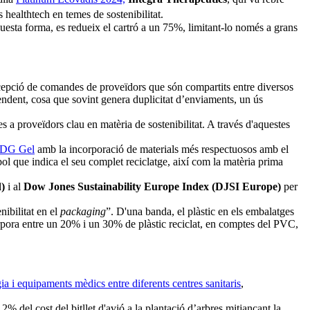
 healthtech en temes de sostenibilitat.
uesta forma, es redueix el cartró a un 75%, limitant-lo només a grans
recepció de comandes de proveïdors que són compartits entre diversos
endent, cosa que sovint genera duplicitat d’enviaments, un ús
es a proveïdors clau en matèria de sostenibilitat. A través d'aquestes
s DG Gel
amb la incorporació de materials més respectuosos amb el
ol que indica el seu complet reciclatge, així com la matèria prima
)
i al
Dow Jones Sustainability Europe Index (DJSI Europe)
per
ibilitat en el
packaging
”. D'una banda, el plàstic en els embalatges
corpora entre un 20% i un 30% de plàstic reciclat, en comptes del PVC,
a i equipaments mèdics entre diferents centres sanitaris
,
% del cost del bitllet d'avió a la plantació d’arbres mitjançant la