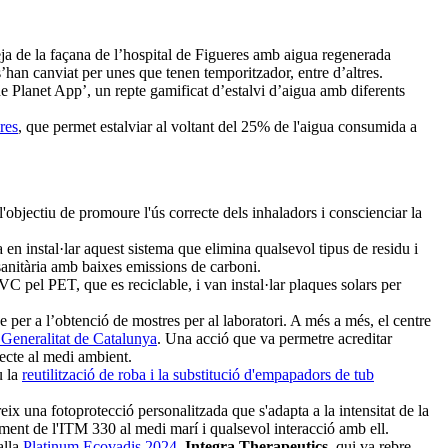
ja de la façana de l’hospital de Figueres amb aigua regenerada
 s’han canviat per unes que tenen temporitzador, entre d’altres.
e Planet App’, un repte gamificat d’estalvi d’aigua amb diferents
res
, que permet estalviar al voltant del 25% de l'aigua consumida a
'objectiu de promoure l'ús correcte dels inhaladors i conscienciar la
 en instal·lar aquest sistema que elimina qualsevol tipus de residu i
sanitària amb baixes emissions de carboni.
VC pel PET, que es reciclable, i van instal·lar plaques solars per
be per a l’obtenció de mostres per al laboratori. A més a més, el centre
 Generalitat de Catalunya
. Una acció que va permetre acreditar
specte al medi ambient.
u la
reutilització de roba i la substitució d'empapadors de tub
eix una fotoprotecció personalitzada que s'adapta a la intensitat de la
ament de l'ITM 330 al medi marí i qualsevol interacció amb ell.
alla
Platinum Ecovadis 2024,
Integra Therapeutics
, qui va rebre