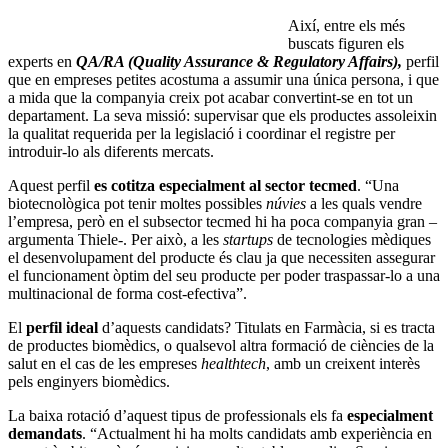
Així, entre els més
buscats figuren els
experts en
QA/RA (Quality Assurance & Regulatory Affairs),
perfil
que en empreses petites acostuma a assumir una única persona, i que
a mida que la companyia creix pot acabar convertint-se en tot un
departament. La seva missió: supervisar que els productes assoleixin
la qualitat requerida per la legislació i coordinar el registre per
introduir-lo als diferents mercats.
Aquest perfil
es cotitza especialment al sector tecmed
. “Una
biotecnològica pot tenir moltes possibles
núvies
a les quals vendre
l’empresa, però en el subsector tecmed hi ha poca companyia gran –
argumenta Thiele-. Per això, a les
startups
de tecnologies mèdiques
el desenvolupament del producte és clau ja que necessiten assegurar
el funcionament òptim del seu producte per poder traspassar-lo a una
multinacional de forma cost-efectiva”.
El
perfil ideal
d’aquests candidats? Titulats en Farmàcia, si es tracta
de productes biomèdics, o qualsevol altra formació de ciències de la
salut en el cas de les empreses
healthtech
, amb un creixent interès
pels enginyers biomèdics.
La baixa rotació d’aquest tipus de professionals els fa
especialment
demandats
. “Actualment hi ha molts candidats amb experiència en