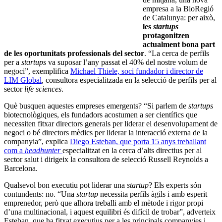
empresa a la BioRegió
de Catalunya: per això,
les
startups
protagonitzen
actualment bona part
de les oportunitats professionals del sector
. “La cerca de perfils
per a
startups
va suposar l’any passat el 40% del nostre volum de
negoci”, exemplifica
Michael Thiele, soci fundador i director de
LIM Global
, consultora especialitzada en la selecció de perfils per al
sector
life sciences
.
Què busquen aquestes empreses emergents? “Si parlem de
startups
biotecnològiques, els fundadors acostumen a ser científics que
necessiten fitxar directors generals per liderar el desenvolupament de
negoci o bé directors mèdics per liderar la interacció externa de la
companyia”, explica
Diego Esteban, que porta 15 anys treballant
com a
headhunter
especialitzat en la cerca d’alts directius per al
sector salut i dirigeix la consultora de selecció Russell Reynolds a
Barcelona.
Qualsevol bon executiu pot liderar una
startup
? Els experts són
contundents: no. “Una
startup
necessita perfils àgils i amb esperit
emprenedor, però que alhora treballi amb el mètode i rigor propi
d’una multinacional, i aquest equilibri és difícil de trobar”, adverteix
Esteban, que ha fitxat executius per a les principals companyies i