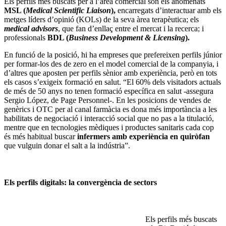
Els perfils més buscats per a l’àrea comercial són els anomenats
MSL (
Medical Scientific Liaison
),
encarregats d’interactuar amb els
metges líders d’opinió (KOLs) de la seva àrea terapèutica; els
medical advisors
, que fan d’enllaç entre el mercat i la recerca; i
professionals
BDL (
Business Development & Licensing
).
En funció de la posició, hi ha empreses que prefereixen perfils júnior
per formar-los des de zero en el model comercial de la companyia, i
d’altres que aposten per perfils sènior amb experiència, però en tots
els casos s’exigeix formació en salut. “El 60% dels visitadors actuals
de més de 50 anys no tenen formació específica en salut -assegura
Sergio López, de Page Personnel-. En les posicions de vendes de
genèrics i OTC per al canal farmàcia es dona més importància a les
habilitats de negociació i interacció social que no pas a la titulació,
mentre que en tecnologies mèdiques i productes sanitaris cada cop
és més habitual buscar
infermers amb experiència en quiròfan
que vulguin donar el salt a la indústria”.
Els perfils digitals: la convergència de sectors
Els perfils més buscats