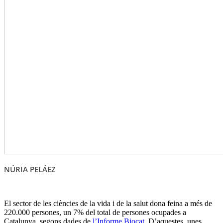
NÚRIA PELÁEZ
El sector de les ciències de la vida i de la salut dona feina a més de
220.000 persones, un 7% del total de persones ocupades a
Catalunya, segons dades de
l’Informe Biocat
. D’aquestes, unes