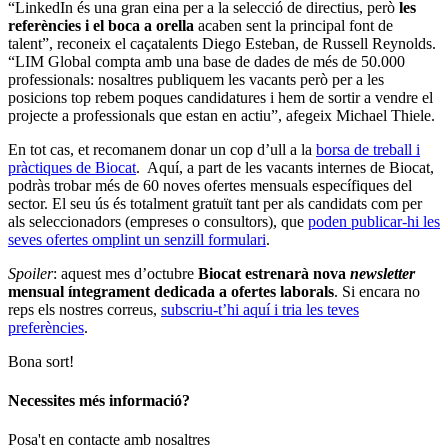
“LinkedIn és una gran eina per a la selecció de directius, però
les
referències i el boca a orella
acaben sent la principal font de
talent”, reconeix el caçatalents Diego Esteban, de Russell Reynolds.
“LIM Global compta amb una base de dades de més de 50.000
professionals: nosaltres publiquem les vacants però per a les
posicions top rebem poques candidatures i hem de sortir a vendre el
projecte a professionals que estan en actiu”, afegeix Michael Thiele.
En tot cas, et recomanem donar un cop d’ull a la
borsa de treball i
pràctiques de Biocat
. Aquí, a part de les vacants internes de Biocat,
podràs trobar més de 60 noves ofertes mensuals específiques del
sector. El seu ús és totalment gratuït tant per als candidats com per
als seleccionadors (empreses o consultors), que
poden publicar-hi les
seves ofertes omplint un senzill formulari
.
Spoiler
: aquest mes d’octubre
Biocat estrenarà nova
newsletter
mensual íntegrament dedicada a ofertes laborals
. Si encara no
reps els nostres correus,
subscriu-t’hi aquí i tria les teves
preferències
.
Bona sort!
Necessites més informació?
Posa't en contacte amb nosaltres