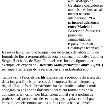
a la BioRegió de
Catalunya coincideixen
amb els més buscats al
mercat nacional
internacional. “La
principal diferència
entre Madrid i
Barcelona
és que les
principals
farmacèutiques
espanyoles estan a
Catalunya i tenen aquí
les seves fàbriques, que busquen des de tècnics de laboratori o de
formulació fins a responsables de tota la cadena productiva”, apunta
Sergio Hinchado, de Hays. Entre els més buscats figuren, per
exemple, els experts en
Chemistry Manufacturing Control
(QMC)
per supervisar el pas de la recerca cap a la industrialització.
També van a l'alça els
perfils digitals
per a posicions diverses, des
de la integració dels processos de l’empresa fins al màrqueting
digital. “La indústria farmacèutica ha estat tradicionalment molt
endogàmica i es nodria únicament del talent format dins de la
companyia. En canvi, per fitxar talent digital s’està nodrint de
professionals procedents de sectors menys regulats com el gran
consum, les telecomunicacions o, fins i tot, la banca”, revela