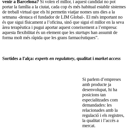
venir a Barcelona?
Si volen el millor, i aquest candidat no pot
portar la família a la ciutat, cada cop és més habitual establir sistemes
de treball virtual que els hi permetin viatjar nomes uns dies a la
setmana -destaca el fundador de LIM Global-. El més important no
és que sigui físicament a l’oficina, sinó que sigui el millor en la seva
àrea terapèutica i pugui aportar aquest coneixement a l’empresa:
aquesta flexibilitat és un element que les
startups
han assumit de
forma molt més ràpida que les grans farmacèutiques”.
Sortides a l'alça:
experts en regulatory
, qualitat i
market access
Si parlem d’empreses
amb producte ja
desenvolupat, hi ha
posicions tan
especialitzades com
demandades: les
relacionades amb la
regulació i els registres,
la qualitat i l’accés a
mercat.