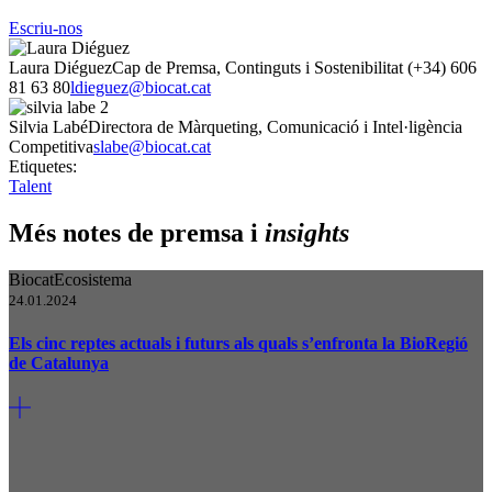
Escriu-nos
Laura Diéguez
Cap de Premsa, Continguts i Sostenibilitat
(+34) 606
81 63 80
ldieguez@biocat.cat
Silvia Labé
Directora de Màrqueting, Comunicació i Intel·ligència
Competitiva
slabe@biocat.cat
Etiquetes:
Talent
Més notes de premsa i
insights
Biocat
Ecosistema
24.01.2024
Els cinc reptes actuals i futurs als quals s’enfronta la BioRegió
de Catalunya