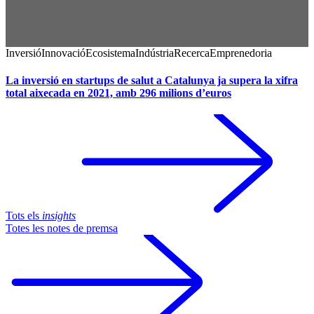
Inversió
Innovació
Ecosistema
Indústria
Recerca
Emprenedoria
La inversió en startups de salut a Catalunya ja supera la xifra
total aixecada en 2021, amb 296 milions d’euros
Tots els
insights
Totes les notes de premsa