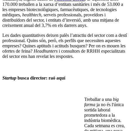
170.000 treballen a la xarxa d’entitats sanitàries i més de 53.000 a
les empreses biotecnològiques, farmacèutiques, de tecnologies
mèdiques,
healthtech
, serveis professionals, proveïdors i
distribuïdors del sector, i entitats d’inversió, amb una mitjana de
creixement anual del 3,7% en els darrers anys.
Les dades quantitatives deixen palès l’atractiu del sector com a destí
professional. Quins són, però, els perfils que necessiten aquestes
empreses? Quines aptituds i actituds busquen? Per on es mouen les
ofertes de feina?
Headhunters
i consultors de RRHH especialitzats
del sector ens han revelat les respostes.
Startup
busca director: raó aquí
Treballar a una
big
farma
ja no és l'única
sortida laboral
prometedora a la
indústria biomèdica.
Cada setmana es crea,
de mitjana, una nova