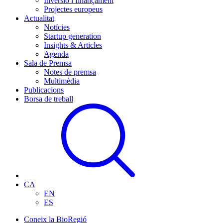
Inversió i finançament
Projectes europeus
Actualitat
Notícies
Startup generation
Insights & Articles
Agenda
Sala de Premsa
Notes de premsa
Multimèdia
Publicacions
Borsa de treball
CA
EN
ES
Coneix la BioRegió