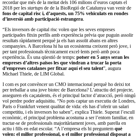
recordar que més de la meitat dels 106 milions d’euros captats el
2018 per les
startups
de de la BioRegió de Catalunya van venir de
fons de capital risc i, d’aquests, un 75% vehiculats en
rondes
d’inversió amb participació estrangera
.
“Els inversors de capital risc volen que les seves empreses
participades fitxin perfils amb experiència prèvia que puguin assolir
resultats ràpidament perquè ja els han assolit abans en altres
companyies. A Barcelona hi ha un ecosistema creixent però jove, i
per tant professionals tècnicament excel·lents però amb poca
experiència. És una qüestió de temps:
potser en 5 anys seran les
empreses d’altres països les que vindran a trucar la porta
d’empreses catalanes per fitxar aquí el seu talent
”, augura
Michael Thiele, de LIM Global.
I com es pot convèncer un CMO internacional perquè ho deixi tot
per treballar a una jove biotec de Barcelona? L’atractiu del projecte,
asseguren els caçatalents, és el principal factor d’atracció, però ningú
vol perdre poder adquisitiu. “No pots captar un executiu de Londres,
Paris o Frankfurt venent qualitat de vida: els has d’oferir un salari
competitiu, i els inversors ho saben”, explica Thiele. Superat l’escull
econòmic, el principal problema acostuma a ser l’entorn familiar, en
tractar-se de professionals majoritàriament joves, amb parella en
actiu i fills en edat escolar. “A l’empresa els hi preguntem
què
volen: el millor professional, o el millor professional disposat a