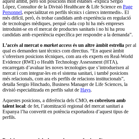
aquest àmbit, però són posicions molt estables -explica Sergio
López, Consultor de la Divisió Healthcare & Life Science en
Page
Personnel
, especialitzat en perfils tècnics i càrrecs intermedis-. El
més difícil, però, és trobar candidats amb experiència en regulació
de tecnologies mèdiques, perquè cada cop hi ha més empreses
introduint-se en el mercat de productes sanitaris i no hi ha prou
candidats amb experiència específica per respondre a la demanda”.
L’accés al mercat o
market access
és un altre àmbit estrella
per al
qual es demanden tant tècnics com directius. “En aquest àmbit
s’ofereixen posicions tècniques, com ara els experts en Real-World
Evidence (RWE) o Health Technology Assessment (HTA),
encarregats d’avaluar les noves tecnologies que s’introdueixen al
mercat i com integrar-les en el sistema sanitari, i també posicions
més relacionals, com ara els perfils de relacions institucionals”,
detalla Sergio Hinchado, Business Manager de Life Sciences, la
divisió especialitzada en perfils salut de
Hays
.
Aquestes posicions, a diferència dels CMO,
es cobreixen amb
talent local
: de fet, l’atomització regional del mercat sanitari a
Espanya l’ha convertit en potència exportadora d’aquest tipus de
perfils.