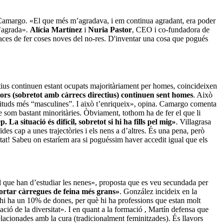
amargo. «El que més m’agradava, i em continua agradant, era poder
m’agrada».
Alícia Martínez
i
Nuria Pastor
, CEO i co-fundadora de
capaces de fer coses noves del no-res. D'inventar una cosa que pogués
rectius continuen estant ocupats majoritàriament per homes, coincideixen
tors (sobretot amb càrrecs directius) continuen sent homes
. Això
s aptituds més “masculines”. I això t’enriqueix», opina. Camargo comenta
e som bastant minoritàries. Òbviament, tothom ha de fer el que li
La situació és difícil, sobretot si hi ha fills pel mig»
. Villagrasa
es cap a unes trajectòries i els nens a d’altres. És una pena, però
itat! Sabeu on estaríem ara si poguéssim haver accedit igual que els
 el que han d’estudiar les nenes», proposta que es veu secundada per
portar càrregues de feina més grans»
. González incideix en la
 hi ha un 10% de dones, per què hi ha professions que estan molt
ació de la diversitat». I en quant a la formació , Martín defensa que
elacionades amb la cura (tradicionalment feminitzades). És llavors