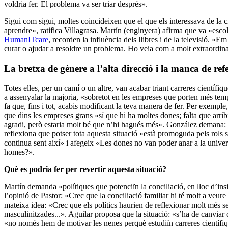
voldria fer. El problema va ser triar després».
Sigui com sigui, moltes coincideixen que el que els interessava de la 
aprendre», ratifica Villagrasa. Martín (enginyera) afirma que va «escol
HumanITcare
, recorden la influència dels llibres i de la televisió. «
curar o ajudar a resoldre un problema. Ho veia com a molt extraordin
La bretxa de gènere a l’alta direcció i la manca de ref
Totes elles, per un camí o un altre, van acabar triant carreres científi
a assenyalar la majoria, «sobretot en les empreses que porten més tem
fa que, fins i tot, acabis modificant la teva manera de fer. Per exempl
que dins les empreses grans «sí que hi ha moltes dones; falta que arri
agradi, però estaria molt bé que n’hi hagués més». González demana:
reflexiona que potser tota aquesta situació «està promoguda pels rols 
continua sent així» i afegeix «Les dones no van poder anar a la univers
homes?».
Què es podria fer per revertir aquesta situació?
Martín demanda «polítiques que potenciïn la conciliació, en lloc d’insi
l’opinió de Pastor: «Crec que la conciliació familiar hi té molt a veur
mateixa idea: «Crec que els polítics haurien de reflexionar molt més 
masculinitzades...». Aguilar proposa que la situació: «s’ha de canviar 
«no només hem de motivar les nenes perquè estudiïn carreres científiqu