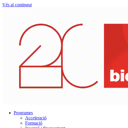
Vés al contingut
Programes
Acceleració
Formació