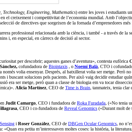
e, Technology, Engineering, Mathematics
) entre les joves i estudiants u
t en el creixement i competitivitat de l’economia mundial. Amb l’objectiu
a selecció de directives que sorgeixen de la fornada d’emprenedores mé
arrera professional relacionada amb la ciència, i també - a través de la 
ns i, en especial, en càrrecs de decisió al sector.
uriositat per descobrir; aquestes ganes d’aventura», contesta eufòrica
C
 Sánchez,
cofundadora de
Biointaxis
, o
Noemí Balà
, CTO i cofundado
ita només volia ensenyar. Després, al batxillerat volia ser metge. Però 
ents i buscant solucions pels pacients. Per això vaig decidir estudiar 
lusió era ser metge, però quan a classe de biologia em va tocar dissecc
uímica)».
Alicia Martínez
, CEO de
Time is Brain
, tanmateix, tenia cla
com
Judit Camargo
, CEO i fundadora de
Roka Furadada
, («No tenia u
illagrasa
, CEO i co-fundadora de
Reveal Genomics
(«Durant molt de t
Sensing
i
Roser González
, CEO de
DBGen Ocular Genomics
, no n’e
 «Quan era petita m’interessaven moltes coses: la història, la literatu