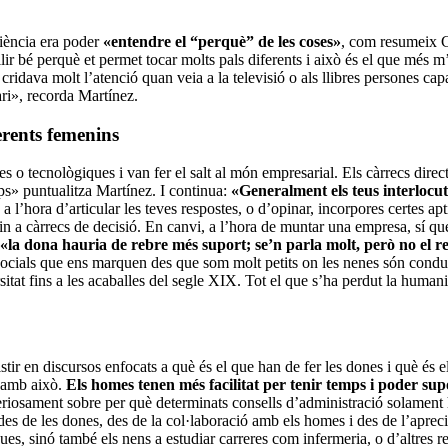
ciència era poder
«entendre el “perquè” de les coses»
, com resumeix C
lir bé perquè et permet tocar molts pals diferents i això és el que més 
Em cridava molt l’atenció quan veia a la televisió o als llibres persones 
ari», recorda Martínez.
erents femenins
ques o tecnològiques i van fer el salt al món empresarial. Els càrrecs di
ps» puntualitza Martínez. I continua:
«Generalment els teus interlocu
e, a l’hora d’articular les teves respostes, o d’opinar, incorpores certe
bin a càrrecs de decisió. En canvi, a l’hora de muntar una empresa, sí qu
«la dona hauria de rebre més suport; se’n parla molt, però no el rep. 
socials que ens marquen des que som molt petits on les nenes són conduïd
itat fins a les acaballes del segle XIX. Tot el que s’ha perdut la human
stir en discursos enfocats a què és el que han de fer les dones i què és
e amb això.
Els homes tenen més facilitat per tenir temps i poder su
seriosament sobre per què determinats consells d’administració solament
des de les dones, des de la col·laboració amb els homes i des de l’apreci
es, sinó també els nens a estudiar carreres com infermeria, o d’altres r