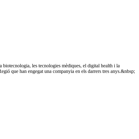
iotecnologia, les tecnologies mèdiques, el digital health i la
ioRegió que han engegat una companyia en els darrers tres anys.&nbsp;