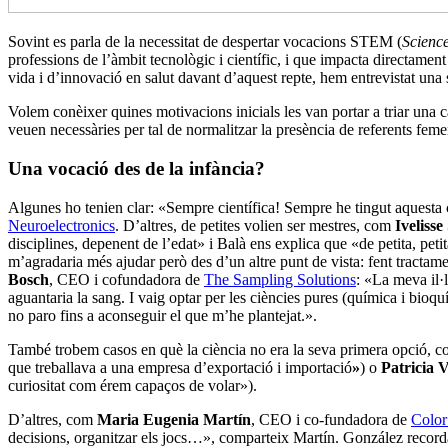
Sovint es parla de la necessitat de despertar vocacions STEM (
Scienc
professions de l’àmbit tecnològic i científic, i que impacta directamen
vida i d’innovació en salut davant d’aquest repte, hem entrevistat un
Volem conèixer quines motivacions inicials les van portar a triar una c
veuen necessàries per tal de normalitzar la presència de referents femeni
Una vocació des de la infància?
Algunes ho tenien clar: «Sempre científica! Sempre he tingut aquesta c
Neuroelectronics
. D’altres, de petites volien ser mestres, com
Ivelisse
disciplines, depenent de l’edat» i Balà ens explica que «de petita, pet
m’agradaria més ajudar però des d’un altre punt de vista: fent tractam
Bosch
, CEO i cofundadora de
The Sampling Solutions
: «La meva il·
aguantaria la sang. I vaig optar per les ciències pures (química i bioq
no paro fins a aconseguir el que m’he plantejat.».
També trobem casos en què la ciència no era la seva primera opció, 
que treballava a una empresa d’exportació i importació
»
) o
Patricia V
curiositat com érem capaços de volar»).
D’altres, com
Maria Eugenia Martín
, CEO i co-fundadora de
Color
decisions, organitzar els jocs…», comparteix Martín. González recorda: