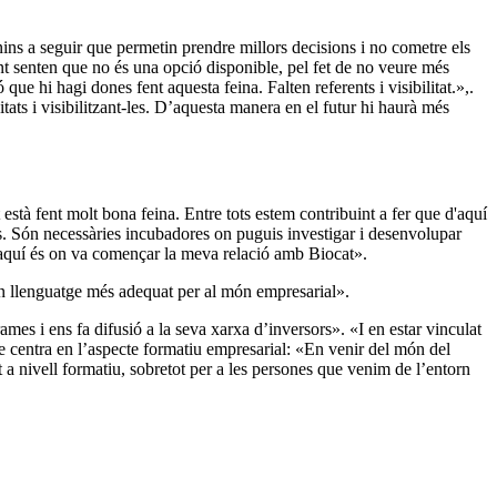
ns a seguir que permetin prendre millors decisions i no cometre els
ent senten que no és una opció disponible, pel fet de no veure més
 hi hagi dones fent aquesta feina. Falten referents i visibilitat.»,.
s i visibilitzant-les. D’aquesta manera en el futur hi haurà més
tà fent molt bona feina. Entre tots estem contribuint a fer que d'aquí
ns. Són necessàries incubadores on puguis investigar i desenvolupar
aquí és on va començar la meva relació amb Biocat».
un llenguatge més adequat per al món empresarial».
es i ens fa difusió a la seva xarxa d’inversors». «I en estar vinculat
se centra en l’aspecte formatiu empresarial: «En venir del món del
a nivell formatiu, sobretot per a les persones que venim de l’entorn