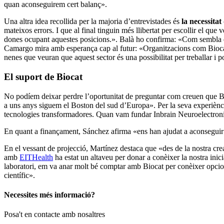
quan aconseguirem cert balanç».
Una altra idea recollida per la majoria d’entrevistades és
la necessitat
mateixos errors. I que al final tinguin més llibertat per escollir el q
dones ocupant aquestes posicions.». Balà ho confirma: «Com sembla que 
Camargo mira amb esperança cap al futur: «Organitzacions com Biocat a
nenes que veuran que aquest sector és una possibilitat per treballar i p
El suport de Biocat
No podíem deixar perdre l’oportunitat de preguntar com creuen que Bio
a uns anys siguem el Boston del sud d’Europa». Per la seva experiència
tecnologies transformadores. Quan vam fundar Inbrain Neuroelectroni
En quant a finançament, Sánchez afirma «ens han ajudat a aconseguir 
En el vessant de projecció, Martínez destaca que «des de la nostra cre
amb
EITHealth
ha estat un altaveu per donar a conèixer la nostra inic
laboratori, em va anar molt bé comptar amb Biocat per conèixer opcion
científic».
Necessites més informació?
Posa't en contacte amb nosaltres