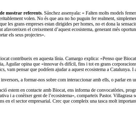
 de mostrar referents
. Sánchez assenyala: « Falten molts models femeni
ue veritablement volen. No és que ara no ho puguin fer realment, simplem
les grans empreses estan dirigides per homes, no et dona la sensació que
favoreixen el creixement d’aquest ecosistema, generant més oportunitat
ortar els seus projectes».
cat contribueix en aquesta línia. Camargo explica: «Penso que Biocat es
, Aguilar opina que «innovar és difícil, fins i tot en grans corporacio
cs, vam pensar que podríem ajudar a aquest ecosistema a Catalunya. I 
inversors, a formar-nos sobre com interaccionar amb ells, o parlar en 
ació estem en contacte amb Biocat, ens informa de convocatòries, program
iativa i a conèixer gent de l’ecosistema», comparteix Pastor. Villagrasa 
s en el sector empresarial. Crec que compleix una tasca molt important 