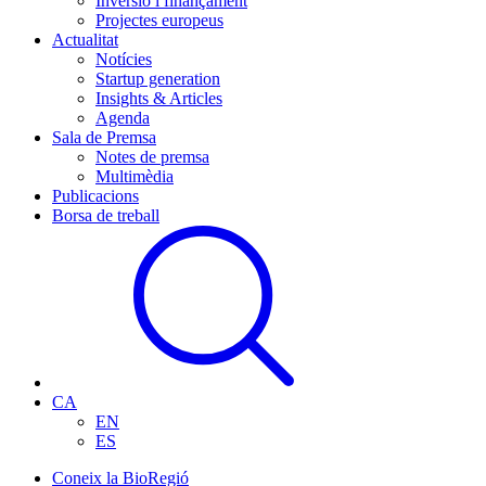
Inversió i finançament
Projectes europeus
Actualitat
Notícies
Startup generation
Insights & Articles
Agenda
Sala de Premsa
Notes de premsa
Multimèdia
Publicacions
Borsa de treball
CA
EN
ES
Coneix la BioRegió