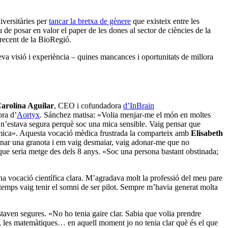
niversitàries per
tancar la bretxa de gènere
que existeix entre les
 de posar en valor el paper de les dones al sector de ciències de la
s recent de la BioRegió.
seva visió i experiència – quines mancances i oportunitats de millora
arolina Aguilar
, CEO i cofundadora
d’InBrain
ra d’
Aortyx
. Sánchez matisa: «Volia menjar-me el món en moltes
no n’estava segura perquè soc una mica sensible. Vaig pensar que
química». Aquesta vocació mèdica frustrada la comparteix amb
Elisabeth
ionar una granota i em vaig desmaiar, vaig adonar-me que no
r que seria metge des dels 8 anys. «Soc una persona bastant obstinada;
na vocació científica clara. M’agradava molt la professió del meu pare
emps vaig tenir el somni de ser pilot. Sempre m’havia generat molta
staven segures. «No ho tenia gaire clar. Sabia que volia prendre
ra, les matemàtiques… en aquell moment jo no tenia clar què és el que