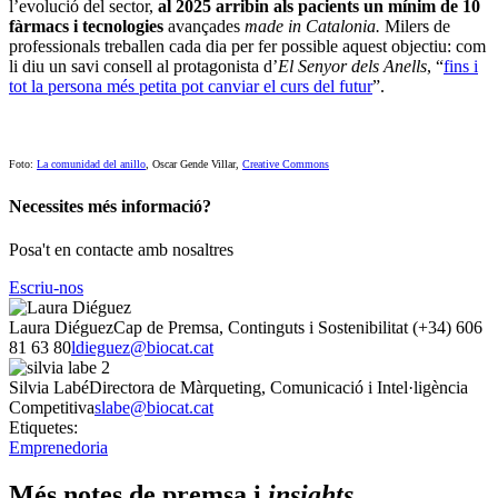
l’evolució del sector,
al 2025 arribin als pacients un mínim de 10
fàrmacs i tecnologies
avançades
made in Catalonia.
Milers de
professionals treballen cada dia per fer possible aquest objectiu: com
li diu un savi consell al protagonista d’
El Senyor dels Anells
, “
fins i
tot la persona més petita pot canviar el curs del futur
”.
Foto:
La comunidad del anillo
, Oscar Gende Villar,
Creative Commons
Necessites més informació?
Posa't en contacte amb nosaltres
Escriu-nos
Laura Diéguez
Cap de Premsa, Continguts i Sostenibilitat
(+34) 606
81 63 80
ldieguez@biocat.cat
Silvia Labé
Directora de Màrqueting, Comunicació i Intel·ligència
Competitiva
slabe@biocat.cat
Etiquetes:
Emprenedoria
Més notes de premsa i
insights