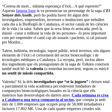
“Certesa de mort... mínima esperança d’èxit... A què esperem?”
Aquesta
famosa frase
la va pronunciar un personatge de la saga d’
El
Senyor dels Anells
, però ho podria haver fet algun dels
investigadors, emprenedors, inversors o institucions que treballen
cada dia a la BioRegió de Catalunya, el sector català de les ciències
de la vida i la salut. Saben que la seva feina és arriscada, però la
missió –curar o millorar la vida de les persones– és prou important
com per emprendre el camí cap als usuaris i pacients, si cal passant
per Mordor...
Talent, indústria, tecnologia, suport públic, teixit inversor, són alguns
elements de l’èxit i el creixement del sector biotecnològic i de
tecnologies mèdiques a Catalunya. La recepta, però, inclou altres
dos ingredients que els protagonistes de la saga de Tolkien coneixen
també molt bé: la
valentia
(o temeritat inconscient, segons es miri)
i
un sentit de missió compartida
.
Valentia? Sí: la dels
investigadors que “se la juguen”
i deixen total
o parcialment la vida acadèmica per esdevenir fundadors de
companyies biotecnològiques basades en la ciència que ells
mateixos han desenvolupat els darrers anys.
Cada setmana es crea
a Catalunya una nova companyia al sector
,
que compta ja amb
més de 1.000 empreses que ocupen prop de 58.000 treballadors i
facturen 17.802 M€. Una de cada quatre empreses creades són