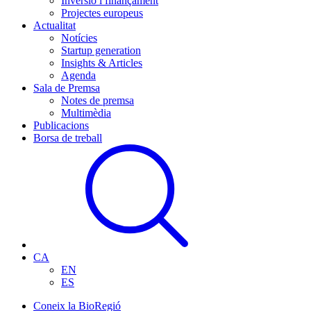
Inversió i finançament
Projectes europeus
Actualitat
Notícies
Startup generation
Insights & Articles
Agenda
Sala de Premsa
Notes de premsa
Multimèdia
Publicacions
Borsa de treball
CA
EN
ES
Coneix la BioRegió