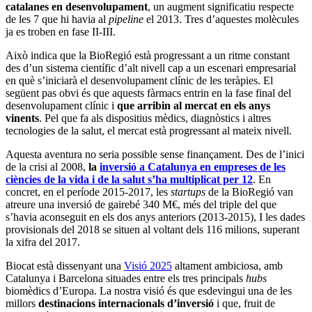
catalanes en desenvolupament
, un augment significatiu respecte
de les 7 que hi havia al
pipeline
el 2013. Tres d’aquestes molècules
ja es troben en fase II-III.
Això indica que la BioRegió està progressant a un ritme constant
des d’un sistema científic d’alt nivell cap a un escenari empresarial
en què s’iniciarà el desenvolupament clínic de les teràpies. El
següent pas obvi és que aquests fàrmacs entrin en la fase final del
desenvolupament clínic i
que arribin al mercat en els anys
vinents
. Pel que fa als dispositius mèdics, diagnòstics i altres
tecnologies de la salut, el mercat està progressant al mateix nivell.
Aquesta aventura no seria possible sense finançament. Des de l’inici
de la crisi al 2008,
la
inversió a Catalunya en empreses de les
ciències de la vida i de la salut s’ha multiplicat per 12
. En
concret, en el període 2015-2017, les
startups
de la BioRegió van
atreure una inversió de gairebé 340 M€, més del triple del que
s’havia aconseguit en els dos anys anteriors (2013-2015), I les dades
provisionals del 2018 se situen al voltant dels 116 milions, superant
la xifra del 2017.
Biocat està dissenyant una
Visió 2025
altament ambiciosa, amb
Catalunya i Barcelona situades entre els tres principals
hubs
biomèdics d’Europa. La nostra visió és que esdevingui una de les
millors
destinacions internacionals d’inversió
i que, fruit de