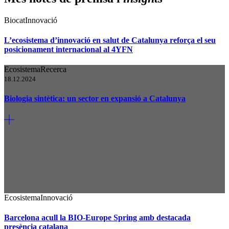
Biocat
Innovació
L’ecosistema d’innovació en salut de Catalunya reforça el seu
posicionament internacional al 4YFN
Ecosistema
Recerca
18.12.2024
Biologia sintètica: un sector en expansió a Catalunya
Ecosistema
Innovació
Barcelona acull la BIO-Europe Spring amb destacada
presència catalana