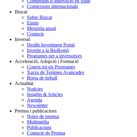
Comunitats d’Innovació en Salut
Connexions internacionals
Biocat
Sobre Biocat
Equip
Memòria anual
Contacte
Inversió
Health Investment Portal
Invertir a la BioRegió
Programes per a inversors/es
Acceleració, Adopció i Formació
Coneix tot els Programes
Xarxa de Teràpies Avançades
Borsa de treball
Actualitat
Notícies
Insights & Articles
Agenda
Newsletter
Premsa i publicacions
Notes de premsa
Multimèdia
Publicacions
Contacte de Premsa