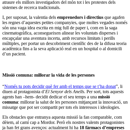
atraure els millors investigadors del món tot i les protestes dels
sistemes de recerca tradicionals.
I, per suposat, la valentia dels
emprenedors i directius
que agafen
les regnes d’aquestes petites companyies, que moltes vegades només
són una vaga idea escrita en mig full de paper i, com en la saga
cinematogràfica, aconsegueixen alinear les voluntats disperses i
encapçalar una aventura incerta, amb recursos limitats i perills
múltiples, per portar un descobriment científic des de la difusa teoria
acadèmica fins a la seva aplicació real en un hospital o al domicili
d’un pacient.
Missió comuna: millorar la vida de les persones
“
Només tu pots decidir què fer amb el temps que se t’ha donat
”, li
diuen al protagonista d’
El Senyor dels Anells
. Per sort, tots aquests
agents han –hem- decidit dedicar el seu temps a una
missió
comuna
: millorar la salut de les persones mitjançant la innovació, un
missatge que pot ser compartit per tots els interessos i ideologies.
Els obstacles que entranya aquesta missió la fan comparable, com
dèiem, al camí cap a Mordor. Però els nostres valents protagonistes
ja han fet grans avenços: actualment hi ha
18 fàrmacs d’empreses