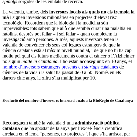
spinoffs
sorgides de les entitats de recerca.
La valentia, també, dels
inversors locals als quals no els tremola la
mà
i signen inversions milionàries en projectes d’elevat risc
tecnològic. Recordem que la biologia i la medicina són
imprevisibles: tots sabem que allò que sembla curar una malaltia en
ratolins, després pot fallar – i sol fallar – quan completem la
investigació amb persones. A més, aquests inversors tenen la
valentia de convèncer els seus col·legues estrangers de que la
ciència catalana està al màxim nivell mundial, i de que no hi ha cap
motiu pel qual els futurs medicaments contra el càncer o l’Alzheimer
no siguin
made in Catalonia.
I ho estan aconseguint: en 10 anys, el
nombre d’inversors estrangers presents en
startups
catalanes
de
ciències de la vida i la salut ha passat de 0 a 50. Només en els
darrers cinc anys, la xifra s’ha multiplicat per 10.
Evolució del nombre d'inversors internacionals a la BioRegió de Catalunya
Reconeguem també la valentia d’una
administració pública
catalana
que ha apostat de fa anys per l’excel·lència científica
arrelada en el lema “persones, no projectes”, i que s’ha arriscat per