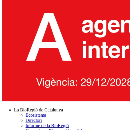
La BioRegió de Catalunya
Ecosistema
Directori
Informe de la BioRegió