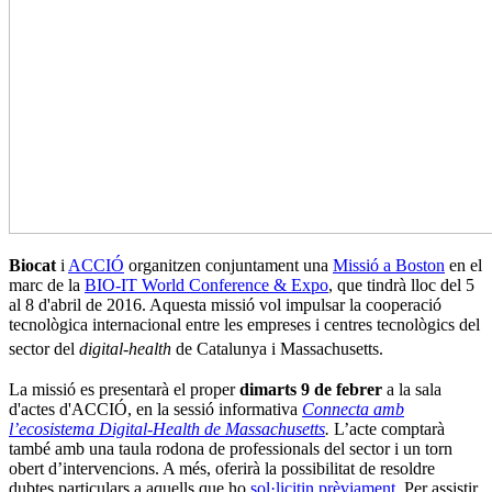
Biocat
i
ACCIÓ
organitzen conjuntament una
Missió a Boston
en el
marc de la
BIO-IT World Conference & Expo
, que tindrà lloc del 5
al 8 d'abril de 2016. Aquesta missió vol impulsar la cooperació
tecnològica internacional entre les empreses i centres tecnològics del
sector del
digital-health
de Catalunya i
Massachusetts.
La missió es presentarà el proper
dimarts 9 de febrer
a la sala
d'actes d'ACCIÓ, en la sessió informativa
Connecta amb
l’ecosistema Digital-Health de Massachusetts
.
L’acte comptarà
també amb una taula rodona de professionals del sector i un torn
obert d’intervencions. A més, oferirà la possibilitat de resoldre
dubtes particulars a aquells que ho
sol·licitin prèviament
. Per assistir