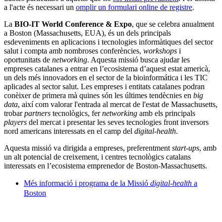
a l'acte és necessari un
omplir un formulari online de registre
.
La
BIO-IT World Conference & Expo
, que se celebra anualment
a Boston (Massachusetts, EUA), és un dels principals
esdeveniments en aplicacions i tecnologies informàtiques del sector
salut i compta amb nombroses conferències,
workshops
i
oportunitats de
networking
. Aquesta missió busca ajudar les
empreses catalanes a entrar en l’ecosistema d’aquest estat americà,
un dels més innovadors en el sector de la bioinformática i les TIC
aplicades al sector salut. Les empreses i entitats catalanes podran
conèixer de primera mà quines són les últimes tendècnies en
big
data
, així com valorar l'entrada al mercat de l'estat de Massachusetts,
trobar
partners
tecnològics, fer
networking
amb els principals
players
del mercat i presentar les seves tecnologies front inversors
nord americans interessats en el camp del
digital-health
.
Aquesta missió va dirigida a empreses, preferentment
start-ups
, amb
un alt potencial de creixement, i centres tecnològics catalans
interessats en l’ecosistema emprenedor de Boston-Massachusetts.
Més informació i programa de la Missió
digital-health
a
Boston