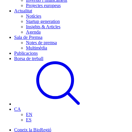
Inversió i finançament
Projectes europeus
Actualitat
Notícies
Startup generation
Insights & Articles
Agenda
Sala de Premsa
Notes de premsa
Multimèdia
Publicacions
Borsa de treball
CA
EN
ES
Coneix la BioRegió