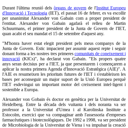
Durant l'última reunió dels
òrgans de govern
de l'
Institut Europeu
d'Innovació i Tecnologia
(IET), el passat 16 de febrer, es va escollir
per unanimitat Alexander von Gabain com a proper president de
l'entitat. Alexander von Gabain agafarà el relleu de Martin
Schuurmans, el primer president de la Junta de Govern de l'IET,
quan acabi el seu mandat el 15 de setembre d'aquest any.
"M'honra haver estat elegit president pels meus companys de la
Junta de Govern. Estic impacient per assumir aquest repte i seguir
donant forma a les nostres tres primeres
comunitats de coneixement i
innovació
(KICs)", ha declarat von Gabain. "Els propers quatre
anys seran decisius per a l'IET, ja que presentarem i començarem a
aplicar la nostra primera Agenda d'Innovació Estratègica (AIE)". A
l'AIE es resumeixen les prioritats futures de l'IET i s'estableixen les
bases per aconseguir un major suport de la Unió Europea perquè
l'IET esdevingui un important motor del creixement intel·ligent i
sostenible a Europa.
Alexander von Gobain és doctor en genètica per la Universitat de
Heidelberg. Entre la dècada dels vuitanta i dels noranta va ser
professor a la Universitat d'Umea i al Karolinska Institute a
Estocolm, exercici que va compaginar amb l'assessoria d'empreses
farmacèutiques i biotecnològiques. De 1992 a 1998, va ser president
de Microbiologia de la Universitat de Viena i va impulsar la creació