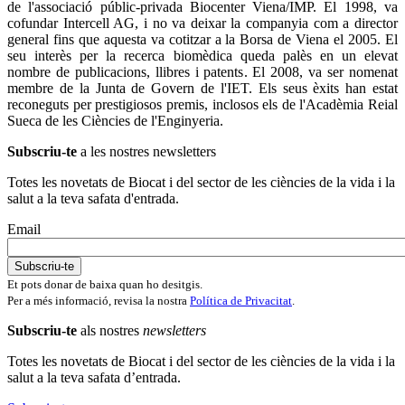
de l'associació públic-privada Biocenter Viena/IMP. El 1998, va
cofundar Intercell AG, i no va deixar la companyia com a director
general fins que aquesta va cotitzar a la Borsa de Viena el 2005. El
seu interès per la recerca biomèdica queda palès en un elevat
nombre de publicacions, llibres i patents. El 2008, va ser nomenat
membre de la Junta de Govern de l'IET. Els seus èxits han estat
reconeguts per prestigiosos premis, inclosos els de l'Acadèmia Reial
Sueca de les Ciències de l'Enginyeria.
Subscriu-te
a les nostres newsletters
Totes les novetats de Biocat i del sector de les ciències de la vida i la
salut a la teva safata d'entrada.
Email
Et pots donar de baixa quan ho desitgis.
Per a més informació, revisa la nostra
Política de Privacitat
.
Subscriu-te
als nostres
newsletters
Totes les novetats de Biocat i del sector de les ciències de la vida i la
salut a la teva safata d’entrada.