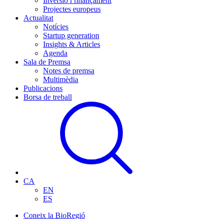
Inversió i finançament
Projectes europeus
Actualitat
Notícies
Startup generation
Insights & Articles
Agenda
Sala de Premsa
Notes de premsa
Multimèdia
Publicacions
Borsa de treball
CA
EN
ES
Coneix la BioRegió