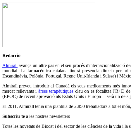
Redacció
Almirall
avança un altre pas en el seu procés d'internacionalització des
mundial. La farmacèutica catalana tindrà presència directa per prim
Escandinàvia, Polònia, Portugal, Regne Unit-Irlanda i Suïssa) i Mèxic
Almirall preveu introduir al Canadà els seus medicaments més innov
mercat rellevants i
àrees terapèutiques
clau on es focalitza l'R+D de
(EPOC) de recent aprovació als Estats Units i Europa— serà un dels pr
El 2011, Almirall tenia una plantilla de 2.850 treballadors a tot el mó
Subscriu-te
a les nostres newsletters
Totes les novetats de Biocat i del sector de les ciències de la vida i la s