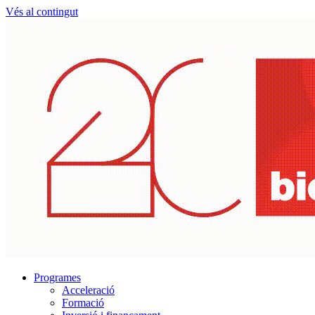
Vés al contingut
Programes
Acceleració
Formació