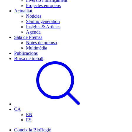
Inversió i finançament
Projectes europeus
Actualitat
Notícies
Startup generation
Insights & Articles
Agenda
Sala de Premsa
Notes de premsa
Multimèdia
Publicacions
Borsa de treball
CA
EN
ES
Coneix la BioRegió