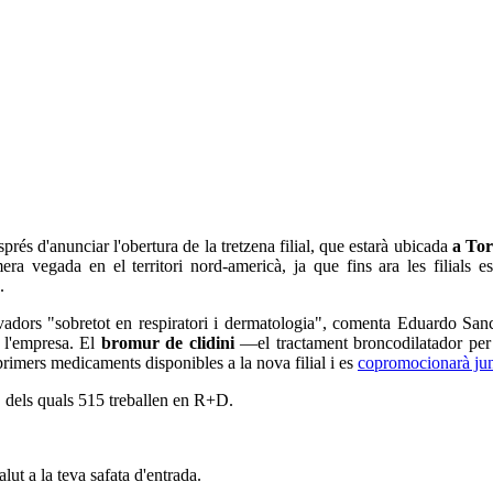
prés d'anunciar l'obertura de la tretzena filial, que estarà ubicada
a Tor
era vegada en el territori nord-americà, ja que fins ara les filials e
.
adors "sobretot en respiratori i dermatologia", comenta Eduardo San
 l'empresa. El
bromur de clidini
—el tractament broncodilatador per 
imers medicaments disponibles a la nova filial i es
copromocionarà jun
n, dels quals 515 treballen en R+D.
alut a la teva safata d'entrada.