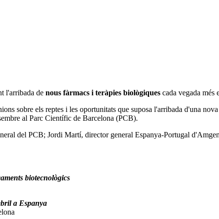
nt l'arribada de
nous fàrmacs i teràpies biològiques
cada vegada més esp
pinions sobre els reptes i les oportunitats que suposa l'arribada d'una no
esembre al Parc Científic de Barcelona (PCB).
general del PCB; Jordi Martí, director general Espanya-Portugal d'Amgen
aments biotecnològics
ebril a Espanya
elona