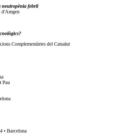
 neutropènia febril
ca d'Amgen
ecnològics?
acions Complementàries del Catsalut
na
nt Pau
celona
 4 • Barcelona