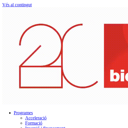
Vés al contingut
Programes
Acceleració
Formació