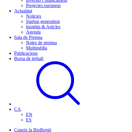
Inversió i finançament
Projectes europeus
Actualitat
Notícies
Startup generation
Insights & Articles
Agenda
Sala de Premsa
Notes de premsa
Multimèdia
Publicacions
Borsa de treball
CA
EN
ES
Coneix la BioRegió