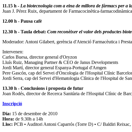
11.15 h -
La biotecnologia com a eina de millora de fàrmacs per a la
Juan J. Pérez Ruix, departament de Farmacocinètica-farmacodinàmi
12.00 h - Pausa cafè
12.30 h - Taula debat:
Com reconèixer el valor dels productes biot
Moderador: Antoni Gilabert, gerència d'Atenció Farmacèutica i Prest
Intervenen:
Carlos Buesa, director general d'Oryzon
Lluís Ruiz, Managing Partner & CEO de Janus Developments
Jordi Martí, director general Espanya-Portugal d'Amgen
Pere Gascón, cap del Servei d'Oncologia de l'Hospital Clínic Barcelo
Jordi Serra, cap del Servei d'Hematologia Clínica de l'Hospital de Sa
13.30 h - Conclusions i proposta de futur
Joan Rodés, director de Recerca Sanitària de l'Hospital Clínic de Bar
Inscripció
Dia:
15 de desembre de 2010
Hora:
de 9.30h a 14h
Lloc:
PCB • Auditori Antoni Caparrós (Torre D) • C/ Baldiri Reixac,