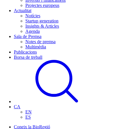
Inversió i finançament
Projectes europeus
Actualitat
Notícies
Startup generation
Insights & Articles
Agenda
Sala de Premsa
Notes de premsa
Multimèdia
Publicacions
Borsa de treball
CA
EN
ES
Coneix la BioRegió