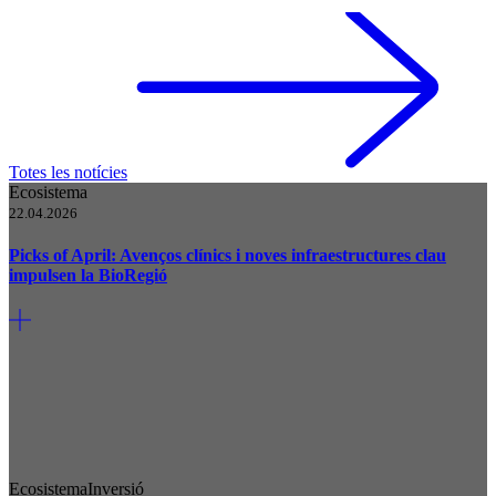
Totes les notícies
Ecosistema
22.04.2026
Picks of April: Avenços clínics i noves infraestructures clau
impulsen la BioRegió
Ecosistema
Inversió