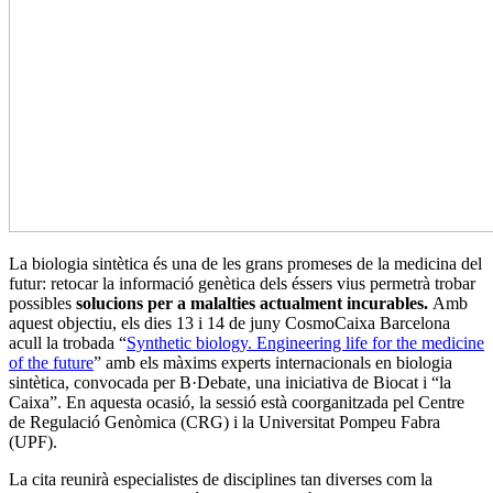
La biologia sintètica és una de les grans promeses de la medicina del
futur: retocar la informació genètica dels éssers vius permetrà trobar
possibles
solucions per a malalties actualment incurables.
Amb
aquest objectiu, els dies 13 i 14 de juny CosmoCaixa Barcelona
acull la trobada “
Synthetic biology. Engineering life for the medicine
of the future
” amb els màxims experts internacionals en biologia
sintètica, convocada per B·Debate, una iniciativa de Biocat i “la
Caixa”. En aquesta ocasió, la sessió està coorganitzada pel Centre
de Regulació Genòmica (CRG) i la Universitat Pompeu Fabra
(UPF).
La cita reunirà especialistes de disciplines tan diverses com la