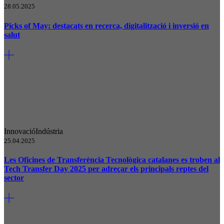
28.05.2025
Picks of May: destacats en recerca, digitalització i inversió en
salut
Innovació
Indústria
25.04.2025
Les Oficines de Transferència Tecnològica catalanes es troben al
Tech Transfer Day 2025 per adreçar els principals reptes del
sector