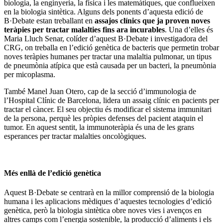
biologia, la enginyeria, la física i les matemàtiques, que conflueixen
en la biologia sintètica. Alguns dels ponents d’aquesta edició de
B·Debate estan treballant en
assajos clínics que ja proven noves
teràpies per tractar malalties fins ara incurables
. Una d’elles és
Maria Lluch Senar, colíder d’aquest B·Debate i investigadora del
CRG, on treballa en l’edició genètica de bacteris que permetin trobar
noves teràpies humanes per tractar una malaltia pulmonar, un tipus
de pneumònia atípica que està causada per un bacteri, la pneumònia
per micoplasma.
També Manel Juan Otero, cap de la secció d’immunologia de
l’Hospital Clínic de Barcelona, lidera un assaig clínic en pacients per
tractar el càncer. El seu objectiu és modificar el sistema immunitari
de la persona, perquè les pròpies defenses del pacient ataquin el
tumor. En aquest sentit, la immunoteràpia és una de les grans
esperances per tractar malalties oncològiques.
Més enllà de l’edició genètica
Aquest B·Debate se centrarà en la millor comprensió de la biologia
humana i les aplicacions mèdiques d’aquestes tecnologies d’edició
genètica, però la biologia sintètica obre noves vies i avenços en
altres camps com l’energia sostenible, la producció d’aliments i els