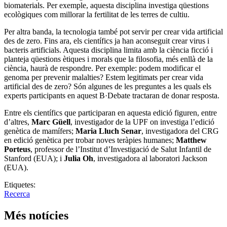
biomaterials. Per exemple, aquesta disciplina investiga qüestions
ecològiques com millorar la fertilitat de les terres de cultiu.
Per altra banda, la tecnologia també pot servir per crear vida artificial
des de zero. Fins ara, els científics ja han aconseguit crear virus i
bacteris artificials. Aquesta disciplina limita amb la ciència ficció i
planteja qüestions ètiques i morals que la filosofia, més enllà de la
ciència, haurà de respondre. Per exemple: podem modificar el
genoma per prevenir malalties? Estem legitimats per crear vida
artificial des de zero? Són algunes de les preguntes a les quals els
experts participants en aquest B·Debate tractaran de donar resposta.
Entre els científics que participaran en aquesta edició figuren, entre
d’altres,
Marc Güell
, investigador de la UPF on investiga l’edició
genètica de mamífers;
Maria Lluch Senar
, investigadora del CRG
en edició genètica per trobar noves teràpies humanes;
Matthew
Porteus
, professor de l’Institut d’Investigació de Salut Infantil de
Stanford (EUA); i
Julia Oh
, investigadora al laboratori Jackson
(EUA).
Etiquetes:
Recerca
Més notícies