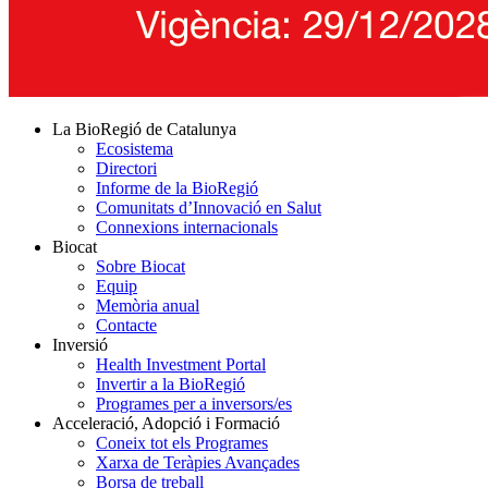
La BioRegió de Catalunya
Ecosistema
Directori
Informe de la BioRegió
Comunitats d’Innovació en Salut
Connexions internacionals
Biocat
Sobre Biocat
Equip
Memòria anual
Contacte
Inversió
Health Investment Portal
Invertir a la BioRegió
Programes per a inversors/es
Acceleració, Adopció i Formació
Coneix tot els Programes
Xarxa de Teràpies Avançades
Borsa de treball