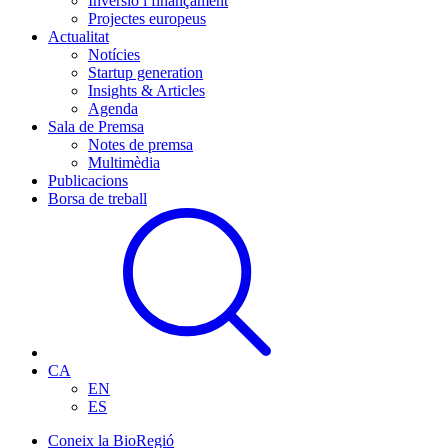
Inversió i finançament
Projectes europeus
Actualitat
Notícies
Startup generation
Insights & Articles
Agenda
Sala de Premsa
Notes de premsa
Multimèdia
Publicacions
Borsa de treball
CA
EN
ES
Coneix la BioRegió