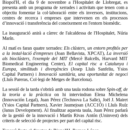
Biopol'H, el dia 9 de novembre a l'Hospitalet de Llobregat, es
presenta amb un programa de xerrades i activitats que tenen com a
objectiu fomentar la col·laboració entre els inversors, institucions,
centres de recerca i empreses que intervenen en els processos
d’innovació i transferència del coneixement en l'entorn biomèdic.
La inauguració anirà a càrrec de l'alcaldessa de l'Hospitalet, Núria
Marín.
Al matí es faran quatre xerrades:
Els clústers, un entorn profitós per
a la instal·lació d'empreses
(Joan Bellavista, XPCAT),
La inversió
als bioclústers, l'exemple del MIT
(Mercè Balcells, Harvard MIT
Biomedical Engineering Center),
El capital risc a Catalunya i
Europa, similituds i divergències
(Josep Lluís Sanfeliu, Ysios
Capital Partners) i
Innovació sanitària, una oportunitat de negoci
(Lluís Pareras, Col·legi de Metges de Barcelona).
La sessió de la tarda s'obrirà amb una taula rodona sobre
Spin-off, de
la teoria a la pràctica
on hi intervindran Elena Michelena
(Innovación Legal), Juan Pérez (Technova La Salle), Joël J. Mairet
(Ysios Capital Partners), Xavier Jaumejoan (ACC1Ó) i Lluís Ruíz
(Janus Development). Al finalitzar aquesta taula, Juan Pérez parlarà
de la gestió de la innovació i Martín Rivas Antón (Uninvest) dels
criteris de selecció de projectes per part del capital risc.