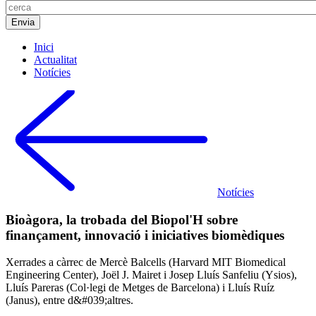
Inici
Actualitat
Notícies
Notícies
Bioàgora, la trobada del Biopol'H sobre
finançament, innovació i iniciatives biomèdiques
Xerrades a càrrec de Mercè Balcells (Harvard MIT Biomedical
Engineering Center), Joël J. Mairet i Josep Lluís Sanfeliu (Ysios),
Lluís Pareras (Col·legi de Metges de Barcelona) i Lluís Ruíz
(Janus), entre d&#039;altres.