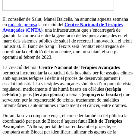
El conseller de Salut, Manel Balcells, ha anunciat aquesta setmana
en
roda de premsa
la creació del
Centre Nacional de Teràpies
Avançades (CNTA)
, una infraestructura que s’encarregarà de
garantir la connexió entre la generació de teràpies avançades en el
marc dels sistemes públics de salut i de recerca i innovació, i el teixit
industrial. El Banc de Sang i Teixits serà l’entitat encarregada de
coordinar la definició del nou centre, que presentarà el seu pla
operatiu al febrer de 2023.
La creació del nou
Centre Nacional de Teràpies Avançades
permetrà incrementar la capacitat dels hospitals per fer assajos clínics
amb aquestes teràpies i definir el procés de desenvolupament i
escalat industrial. Les teràpies avançades són, des d’un punt de vista
regulatori, medicaments d’ús humà basats en cèl·lules (
teràpia
cel·lular
), gens (
teràpia gènica
) o teixits (
enginyeria tissular
) que
serveixen per la regeneració de teixits, tractament de malalties
inflamatòries i autoimmunes i tractament del càncer, entre d’altres.
Durant la seva compareixença, el conseller també ha fet pública la
coordinació per part de Biocat d’aquest futur
Hub
de Teràpies
Avançades
. “Alhora, per tal de tirar endavant el projecte, es
comptarà amb Biocat per identificar i alinear els agents de la