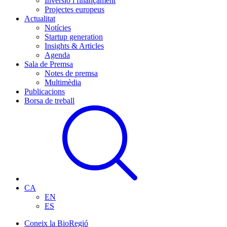
Inversió i finançament
Projectes europeus
Actualitat
Notícies
Startup generation
Insights & Articles
Agenda
Sala de Premsa
Notes de premsa
Multimèdia
Publicacions
Borsa de treball
CA
EN
ES
Coneix la BioRegió