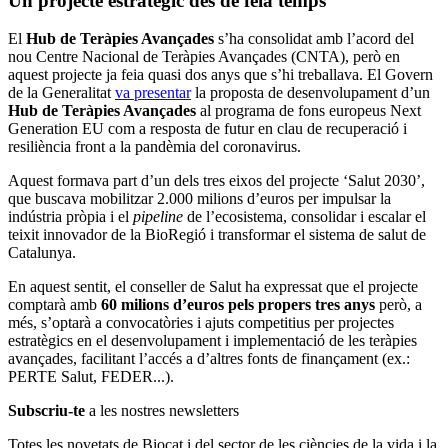
Un projecte estratègic des de feia temps
El
Hub de Teràpies Avançades
s’ha consolidat amb l’acord del
nou Centre Nacional de Teràpies Avançades (CNTA), però en
aquest projecte ja feia quasi dos anys que s’hi treballava. El Govern
de la Generalitat
va presentar
la proposta de desenvolupament d’un
Hub de Teràpies Avançades
al programa de fons europeus Next
Generation EU com a resposta de futur en clau de recuperació i
resiliència front a la pandèmia del coronavirus.
Aquest formava part d’un dels tres eixos del projecte ‘Salut 2030’,
que buscava mobilitzar 2.000 milions d’euros per impulsar la
indústria pròpia i el
pipeline
de l’ecosistema, consolidar i escalar el
teixit innovador de la BioRegió i transformar el sistema de salut de
Catalunya.
En aquest sentit, el conseller de Salut ha expressat que el projecte
comptarà amb
60 milions d’euros pels propers tres anys
però, a
més, s’optarà a convocatòries i ajuts competitius per projectes
estratègics en el desenvolupament i implementació de les teràpies
avançades, facilitant l’accés a d’altres fonts de finançament (ex.:
PERTE Salut, FEDER...).
Subscriu-te
a les nostres newsletters
Totes les novetats de Biocat i del sector de les ciències de la vida i la