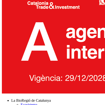
La BioRegió de Catalunya
Ecosistema