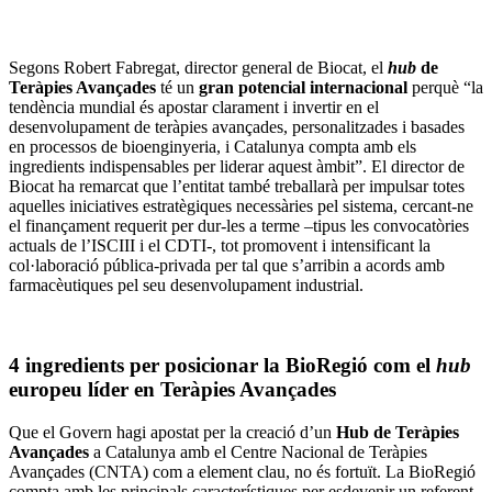
Segons Robert Fabregat, director general de Biocat, el
hub
de
Teràpies Avançades
té un
gran potencial internacional
perquè “la
tendència mundial és apostar clarament i invertir en el
desenvolupament de teràpies avançades, personalitzades i basades
en processos de bioenginyeria, i Catalunya compta amb els
ingredients indispensables per liderar aquest àmbit”. El director de
Biocat ha remarcat que l’entitat també treballarà per impulsar totes
aquelles iniciatives estratègiques necessàries pel sistema, cercant-ne
el finançament requerit per dur-les a terme –tipus les convocatòries
actuals de l’ISCIII i el CDTI-, tot promovent i intensificant la
col·laboració pública-privada per tal que s’arribin a acords amb
farmacèutiques pel seu desenvolupament industrial.
4 ingredients per posicionar la BioRegió com el
hub
europeu líder en Teràpies Avançades
Que el Govern hagi apostat per la creació d’un
Hub de Teràpies
Avançades
a Catalunya amb el Centre Nacional de Teràpies
Avançades (CNTA) com a element clau, no és fortuït. La BioRegió
compta amb les principals característiques per esdevenir un referent