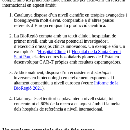
internacional en aquest àmbit:
Catalunya disposa d’un nivell científic en teràpies avançades i
bioenginyeria molt elevat, comparable a d’altres països
referents d’Europa en quant a producció científica.
La BioRegió compta amb un teixit clínic i hospitalari de
primer nivell, amb un elevat potencial investigador i
d’execució d’assajos clínics innovadors. Un exemple són Un
exemple és l’
Hospital Clínic
i l’
Hospital de la Santa Creu i
Sant Pau
, els dos centres hospitalaris pioners de l’Estat en
desenvolupar CAR-T pròpies amb resultats esperançadors.
Addicionalment, disposa d’un ecosistema d’
startups
i
inversors en biotecnologia en creixement exponencial i
altament competitiu a nivell europeu (veure
Informe de la
BioRegió 2021
).
Catalunya és el territori capdavanter a nivell estatal, tot
concentrant el 60% de la recerca en aquest àmbit i la meitat
dels hospitals de referència a nivell internacional.