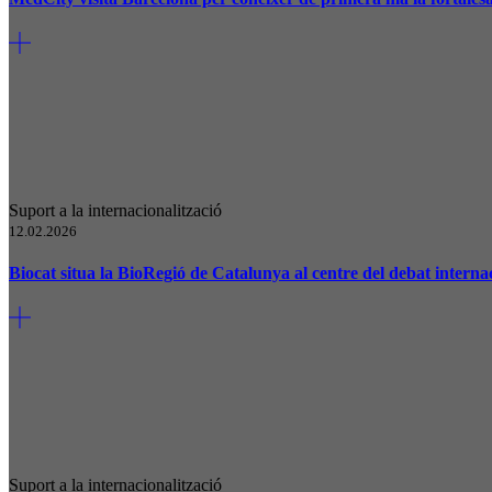
Suport a la internacionalització
12.02.2026
Biocat situa la BioRegió de Catalunya al centre del debat inter
Suport a la internacionalització