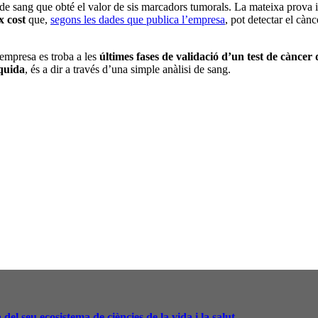
i de sang que obté el valor de sis marcadors tumorals. La mateixa prova in
x cost
que,
segons les dades que publica l’empresa
, pot detectar el càn
’empresa es troba a les
últimes fases de validació d’un test de càncer 
íquida
, és a dir a través d’una simple anàlisi de sang.
el seu ecosistema de ciències de la vida i la salut