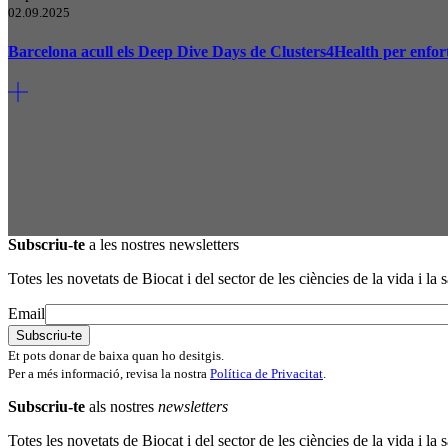
02.09.2025
Barcelona acull els Deep Dive Days de Clusters4Health per enfort
Subscriu-te
a les nostres newsletters
Totes les novetats de Biocat i del sector de les ciències de la vida i la s
Email
Et pots donar de baixa quan ho desitgis.
Per a més informació, revisa la nostra
Política de Privacitat
.
Subscriu-te
als nostres
newsletters
Totes les novetats de Biocat i del sector de les ciències de la vida i la s