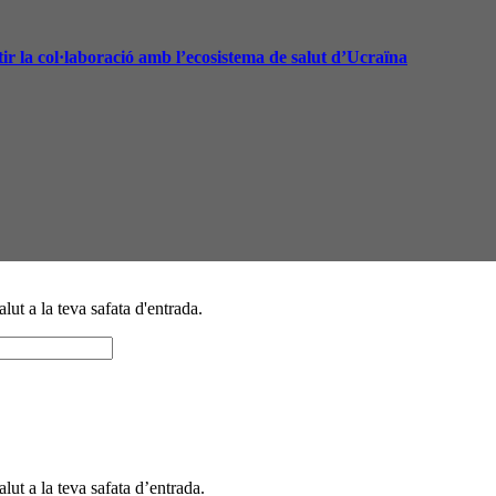
ir la col·laboració amb l’ecosistema de salut d’Ucraïna
alut a la teva safata d'entrada.
alut a la teva safata d’entrada.