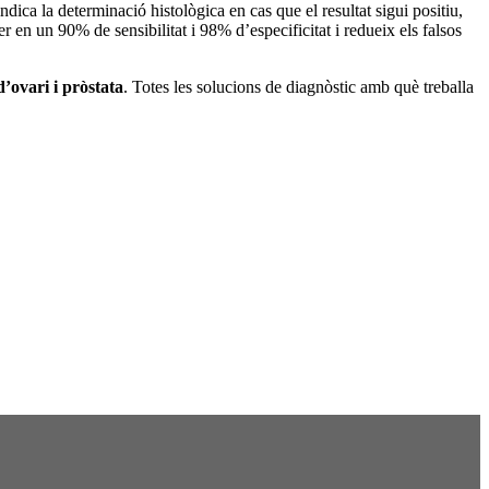
dica la determinació histològica en cas que el resultat sigui positiu,
cer en un 90% de sensibilitat i 98% d’especificitat i redueix els falsos
d’ovari i pròstata
. Totes les solucions de diagnòstic amb què treballa