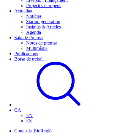
Inversió i finançament
Projectes europeus
Actualitat
Notícies
Startup generation
Insights & Articles
Agenda
Sala de Premsa
Notes de premsa
Multimèdia
Publicacions
Borsa de treball
CA
EN
ES
Coneix la BioRegió