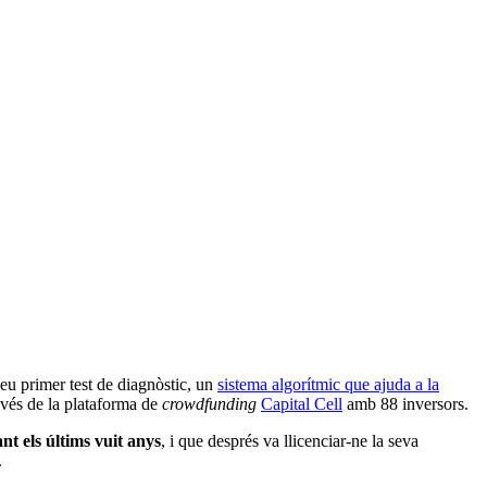
seu primer test de diagnòstic, un
sistema algorítmic que ajuda a la
avés de la plataforma de
crowdfunding
Capital Cell
amb 88 inversors.
ant els últims vuit anys
, i que després va llicenciar-ne la seva
.