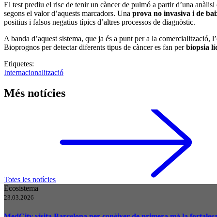
El test prediu el risc de tenir un càncer de pulmó a partir d’una anàlis
segons el valor d’aquests marcadors. Una
prova no invasiva i de bai
positius i falsos negatius típics d’altres processos de diagnòstic.
A banda d’aquest sistema, que ja és a punt per a la comercialització, l
Bioprognos per detectar diferents tipus de càncer es fan per
biopsia l
Etiquetes:
Internacionalització
Més notícies
Totes les notícies
Ecosistema
23.03.2026
MedCity visita Barcelona per conèixer de primera mà la fortalesa d