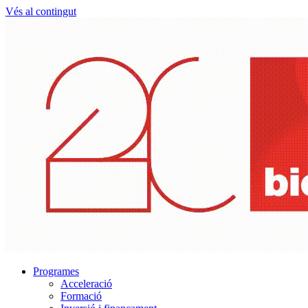
Vés al contingut
Programes
Acceleració
Formació