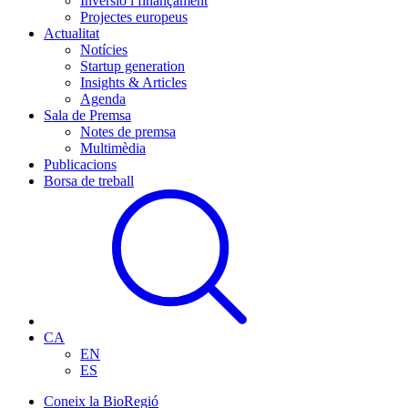
Inversió i finançament
Projectes europeus
Actualitat
Notícies
Startup generation
Insights & Articles
Agenda
Sala de Premsa
Notes de premsa
Multimèdia
Publicacions
Borsa de treball
CA
EN
ES
Coneix la BioRegió