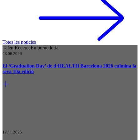
Totes les notícies
Talent
Recerca
Emprenedoria
03.06.2026
El ‘Graduation Day’ de d·HEALTH Barcelona 2026 culmina la
seva 10a edició
17.11.2025