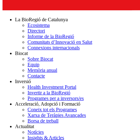
La BioRegió de Catalunya
Ecosistema
Directori
Informe de la BioRegió
Comunitats d’Innovació en Salut
Connexions internacionals
Biocat
Sobre Biocat
Equip
Memòria anual
Contacte
Inversió
Health Investment Portal
Invertir a la BioRegió
Programes per a inversors/es
Acceleració, Adopció i Formació
Coneix tot els Programes
Xarxa de Teràpies Avançades
Borsa de treball
Actualitat
Notícies
Insights & Articles