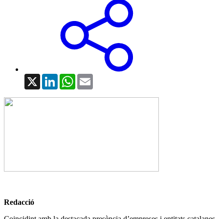
X
LinkedIn
WhatsApp
Email
Redacció
Coincidint amb la destacada presència d’empreses i entitats catalanes