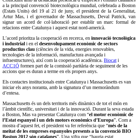
a la principal convenció biotecnològica mundial, celebrada a Boston
(Estats Units) del 19 al 21 de juny, el president de la Generalitat,
Artur Mas, i el governador de Massachusetts, Deval Patrick, van
signar un acord de col·laboració per establir un marc formal de
relacions entre Catalunya i aquest estat nord-americà.
L’acord prioritza la cooperació en recerca, en
innovació tecnològica
i industrial
i en el
desenvolupament econòmic de sectors
productius clau
(ciències de la vida, energies renovables,
tecnologies de la informació, manufactura avançada i
infraestructures), així com la cooperació acadèmica.
Biocat
i
ACC1Ó
formen part de la comissió paritària de seguiment de les
accions que es duran a terme en els propers anys.
Els contactes institucionals entre Catalunya i Massachusetts es van
iniciar els anys noranta, amb la signatura d’un memoràndum
d’entesa.
Massachusetts és un dels territoris més dinàmics de tot el món en
l’àmbit científic, universitari i de la innovació. Durant la seva estada
a Boston, Mas va presentar Catalunya com “
el motor econòmic de
l’Estat espanyol i un dels motors econòmics d’Europa
”. Com a
mostra d’aquest fet, el president va fer referència que “
més de la
meitat de les empreses espanyoles presents a la convenció BIO
Boston 2012 són catalanes
”. Una xifra que “hauria estat