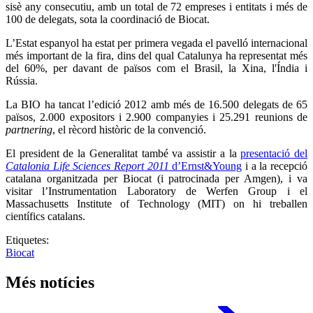
sisè any consecutiu, amb un total de 72 empreses i entitats i més de
100 de delegats, sota la coordinació de Biocat.
L’Estat espanyol ha estat per primera vegada el pavelló internacional
més important de la fira, dins del qual Catalunya ha representat més
del 60%, per davant de països com el Brasil, la Xina, l'Índia i
Rússia.
La BIO ha tancat l’edició 2012 amb més de 16.500 delegats de 65
països, 2.000 expositors i 2.900 companyies i 25.291 reunions de
partnering
, el rècord històric de la convenció.
El president de la Generalitat també va assistir a la
presentació del
Catalonia Life Sciences Report 2011
d’Ernst&Young
i a la recepció
catalana organitzada per Biocat (i patrocinada per Amgen), i va
visitar l’Instrumentation Laboratory de Werfen Group i el
Massachusetts Institute of Technology (MIT) on hi treballen
científics catalans.
Etiquetes:
Biocat
Més notícies