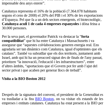
impensable deu anys enrere”.
Catalunya representa el 16% de la població (7.364.078 habitants
segons el cens de 2008) el 20% del PIB i el 30% de les exportacions
d’Espanya. Pel que fa a un dels sectors emergents, el biotecnològic,
Catalunya acull 1 de cada 4 empreses espanyoles
i dóna feina a
30.000 persones.
Per la seva part, el governador Patrick va destacar la “
forta
compatibilitat
” que hi ha entre Catalunya i Massachusetts i va
assegurar que “aquestes col•laboracions generen energia real. Ens
agradaria ser tan dinàmics com Catalunya, igual d'optimistes que els
catalans”. També va subratllar que els dos territoris, juntament amb
Israel, amb qui hi ha un preacord signat des de finals de l'any passat,
prioritzen “la innovació, l'educació i les infraestructures”, entre
d’altres àmbits, “aportacions que el Govern pot fer amb l’ajut del
sector privat i que acaben per generar llocs de treball”.
Visita a la BIO Boston 2012
Després de la signatura del conveni, el president de la Generalitat es
va traslladar a la fira
BIO Boston
, on va visitar els estands de les
empreses i entitats catalanes. Catalunya ha estat present a la BIO per