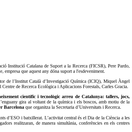
dació Institució Catalana de Suport a la Recerca (FICSR), Pere Pardo,
ve, empresa que aquest any dóna suport a l'esdeveniment.
ector de l’Institut Català d’Investigació Química (ICIQ), Miquel Àngel
el Centre de Recerca Ecològica i Aplicacions Forestals, Carles Gracia.
eixement científic i tecnològic arreu de Catalunya: tallers, jocs,
 d’enguany gira al voltant de la química i els boscos, amb motiu de la
per Barcelona
que organitza la Secretaria d’Universitats i Recerca.
s d’ESO i batxillerat. L’activitat central és el Dia de la Ciència a les
igadors realitzaran, de manera simultània, conferències en els centres