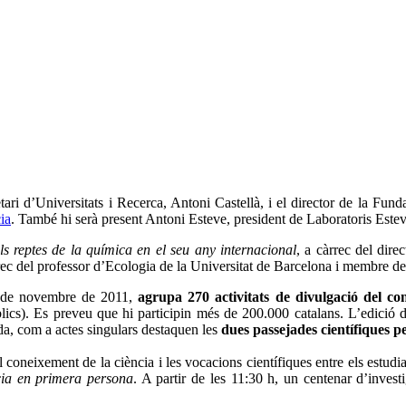
tari d’Universitats i Recerca, Antoni Castellà, i el director de la Fun
ia
. També hi serà present Antoni Esteve, president de Laboratoris Este
ls reptes de la química en el seu any internacional
, a càrrec del dir
rrec del professor d’Ecologia de la Universitat de Barcelona i membre d
27 de novembre de 2011,
agrupa 270 activitats de divulgació del con
públics). Es preveu que hi participin més de 200.000 catalans. L’edició
da, com a actes singulars destaquen les
dues passejades científiques 
oneixement de la ciència i les vocacions científiques entre els estudiant
cia en primera persona
. A partir de les 11:30 h, un centenar d’invest