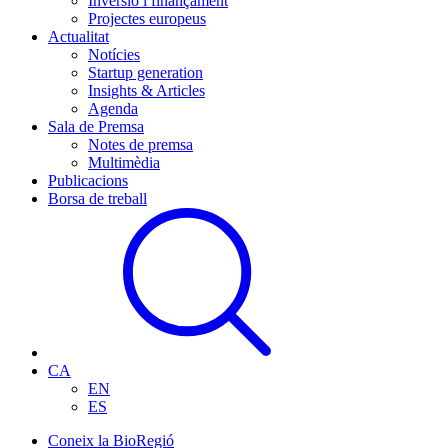
Inversió i finançament
Projectes europeus
Actualitat
Notícies
Startup generation
Insights & Articles
Agenda
Sala de Premsa
Notes de premsa
Multimèdia
Publicacions
Borsa de treball
CA
EN
ES
Coneix la BioRegió