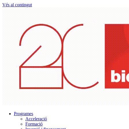
Vés al contingut
Programes
Acceleració
Formació