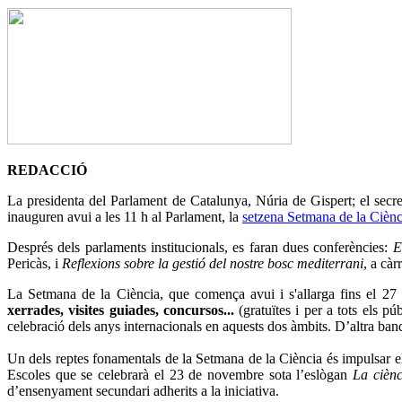
REDACCIÓ
La presidenta del Parlament de Catalunya, Núria de Gispert; el secre
inauguren avui a les 11 h al Parlament, la
setzena Setmana de la Ciènc
Després dels parlaments institucionals, es faran dues conferències:
E
Pericàs, i
Reflexions sobre la gestió del nostre bosc mediterrani
, a cà
La Setmana de la Ciència, que comença avui i s'allarga fins el 
xerrades, visites guiades, concursos...
(gratuïtes i per a tots els 
celebració dels anys internacionals en aquests dos àmbits. D’altra ban
Un dels reptes fonamentals de la Setmana de la Ciència és impulsar el c
Escoles que se celebrarà el 23 de novembre sota l’eslògan
La cièn
d’ensenyament secundari adherits a la iniciativa.