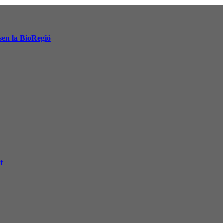
lsen la BioRegió
t