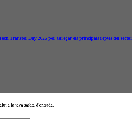
Tech Transfer Day 2025 per adreçar els principals reptes del secto
alut a la teva safata d'entrada.