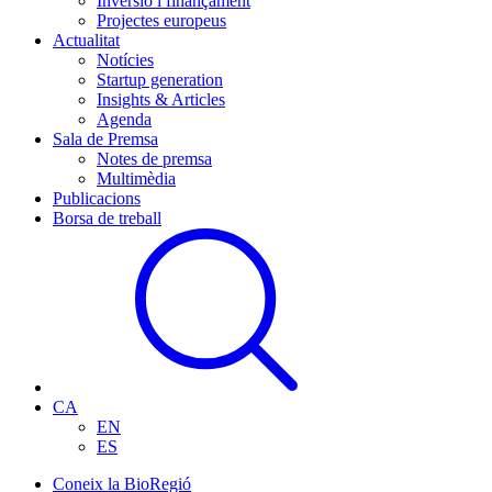
Inversió i finançament
Projectes europeus
Actualitat
Notícies
Startup generation
Insights & Articles
Agenda
Sala de Premsa
Notes de premsa
Multimèdia
Publicacions
Borsa de treball
CA
EN
ES
Coneix la BioRegió