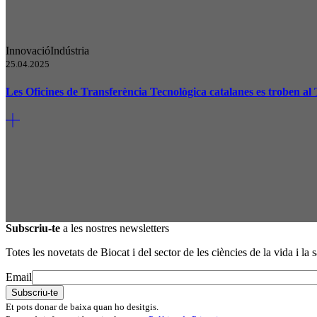
Innovació
Indústria
25.04.2025
Les Oficines de Transferència Tecnològica catalanes es troben al 
Subscriu-te
a les nostres newsletters
Totes les novetats de Biocat i del sector de les ciències de la vida i la s
Email
Et pots donar de baixa quan ho desitgis.