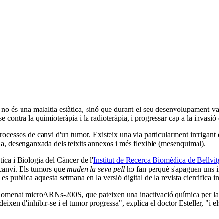
r no és una malaltia estàtica, sinó que durant el seu desenvolupament v
e contra la quimioteràpia i la radioteràpia, i progressar cap a la invasió
ocessos de canvi d'un tumor. Existeix una via particularment intrigant e
ida, desenganxada dels teixits annexos i més flexible (mesenquimal).
tica i Biologia del Càncer de l'
Institut de Recerca Biomèdica de Bellvit
canvi. Els tumors que
muden la seva pell
ho fan perquè s'apaguen uns 
a es publica aquesta setmana en la versió digital de la revista científica 
nomenat microARNs-200S, que pateixen una inactivació química per la 
, deixen d'inhibir-se i el tumor progressa", explica el doctor Esteller, "i