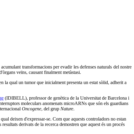
a acumulant transformacions per evadir les defenses naturals del nostre
 d'òrgans veïns, causant finalment metàstasi.
n la qual un tumor que inicialment presenta un estat sòlid, adherit a
ge
(IDIBELL), professor de genètica de la Universitat de Barcelona i
interruptors moleculars anomenats microARNs que són els guardians
internacional
Oncogene
, del grup
Nature
.
qual deixen d'expressar-se. Com que aquests controladors no estan
 els resultats derivats de la recerca demostren que aquest és un procés