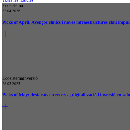
Totes les notícies
Ecosistema
22.04.2026
Picks of April: Avenços clínics i noves infraestructures clau impu
Ecosistema
Inversió
28.05.2025
Picks of May: destacats en recerca, digitalització i inversió en salu