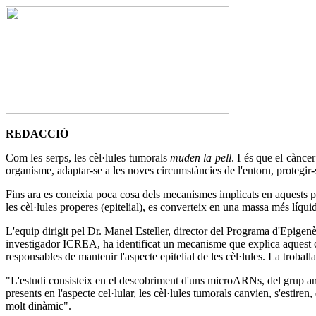
REDACCIÓ
Com les serps, les cèl·lules tumorals
muden la pell
. I és que el cànce
organisme, adaptar-se a les noves circumstàncies de l'entorn, protegir-s
Fins ara es coneixia poca cosa dels mecanismes implicats en aquests pr
les cèl·lules properes (epitelial), es converteix en una massa més líqu
L'equip dirigit pel Dr. Manel Esteller, director del Programa d'Epigenè
investigador ICREA, ha identificat un mecanisme que explica aquest 
responsables de mantenir l'aspecte epitelial de les cèl·lules. La troball
"L'estudi consisteix en el descobriment d'uns microARNs, del grup a
presents en l'aspecte cel·lular, les cèl·lules tumorals canvien, s'estiren
molt dinàmic".