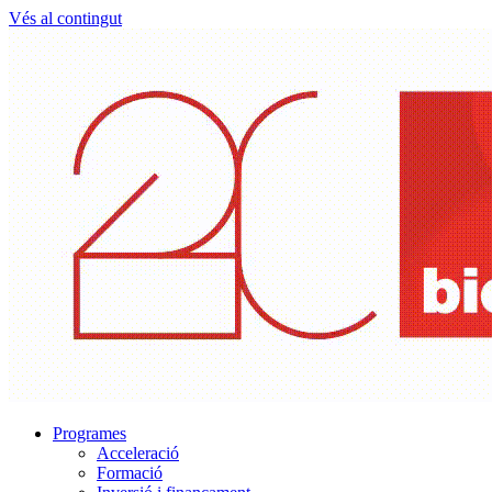
Vés al contingut
Programes
Acceleració
Formació