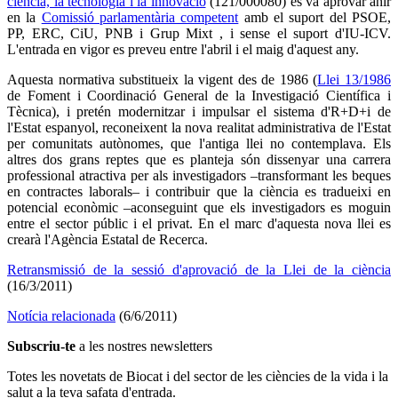
ciència, la tecnologia i la innovació
(121/000080) es va aprovar ahir
en la
Comissió parlamentària competent
amb el suport del PSOE,
PP, ERC, CiU, PNB i Grup Mixt , i sense el suport d'IU-ICV.
L'entrada en vigor es preveu entre l'abril i el maig d'aquest any.
Aquesta normativa substitueix la vigent des de 1986 (
Llei 13/1986
de Foment i Coordinació General de la Investigació Científica i
Tècnica), i pretén modernitzar i impulsar el sistema d'R+D+i de
l'Estat espanyol, reconeixent la nova realitat administrativa de l'Estat
per comunitats autònomes, que l'antiga llei no contemplava. Els
altres dos grans reptes que es planteja són dissenyar una carrera
professional atractiva per als investigadors –transformant les beques
en contractes laborals– i contribuir que la ciència es tradueixi en
potencial econòmic –aconseguint que els investigadors es moguin
entre el sector públic i el privat. En el marc d'aquesta nova llei es
crearà l'Agència Estatal de Recerca.
Retransmissió de la sessió d'aprovació de la Llei de la ciència
(16/3/2011)
Notícia relacionada
(6/6/2011)
Subscriu-te
a les nostres newsletters
Totes les novetats de Biocat i del sector de les ciències de la vida i la
salut a la teva safata d'entrada.