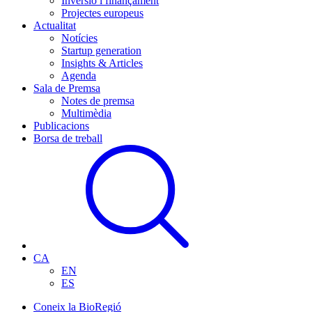
Inversió i finançament
Projectes europeus
Actualitat
Notícies
Startup generation
Insights & Articles
Agenda
Sala de Premsa
Notes de premsa
Multimèdia
Publicacions
Borsa de treball
CA
EN
ES
Coneix la BioRegió