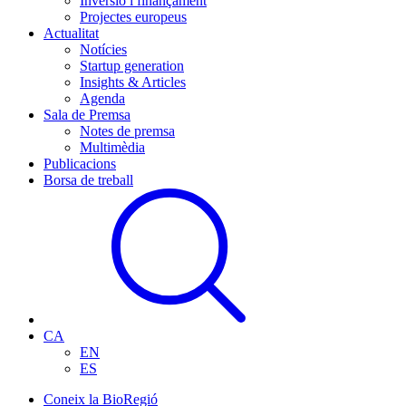
Inversió i finançament
Projectes europeus
Actualitat
Notícies
Startup generation
Insights & Articles
Agenda
Sala de Premsa
Notes de premsa
Multimèdia
Publicacions
Borsa de treball
CA
EN
ES
Coneix la BioRegió