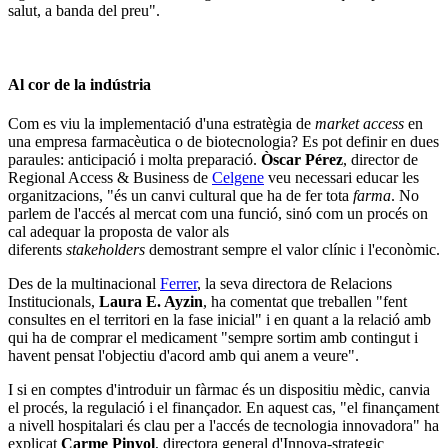
salut, a banda del preu".
Al cor de la indústria
Com es viu la implementació d'una estratègia de
market access
en
una empresa farmacèutica o de biotecnologia? Es pot definir en dues
paraules: anticipació i molta preparació.
Òscar Pérez
, director de
Regional Access & Business de
Celgene
veu necessari educar les
organitzacions, "és un canvi cultural que ha de fer tota
farma
. No
parlem de l'accés al mercat com una funció, sinó com un procés on
cal adequar la proposta de valor als
diferents
stakeholders
demostrant sempre el valor clínic i l'econòmic.
Des de la multinacional
Ferrer
, la seva directora de Relacions
Institucionals,
Laura E. Ayzin
, ha comentat que treballen "fent
consultes en el territori en la fase inicial" i en quant a la relació amb
qui ha de comprar el medicament "sempre sortim amb contingut i
havent pensat l'objectiu d'acord amb qui anem a veure".
I si en comptes d'introduir un fàrmac és un dispositiu mèdic, canvia
el procés, la regulació i el finançador. En aquest cas, "el finançament
a nivell hospitalari és clau per a l'accés de tecnologia innovadora" ha
explicat
Carme Pinyol
, directora general d'Innova-strategic