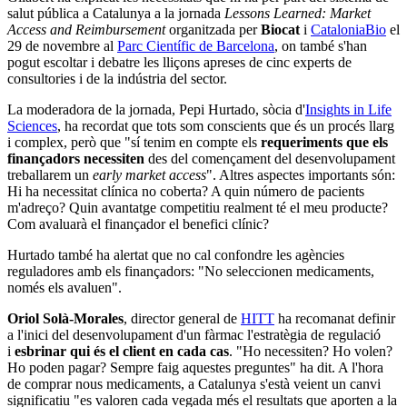
salut pública a Catalunya a la jornada
Lessons Learned: Market
Access and Reimbursement
organitzada per
Biocat
i
CataloniaBio
el
29 de novembre al
Parc Científic de Barcelona
, on també s'han
pogut escoltar i debatre les lliçons apreses de cinc experts de
consultories i de la indústria del sector.
La moderadora de la jornada, Pepi Hurtado, sòcia d'
Insights in Life
Sciences
, ha recordat que tots som conscients que és un procés llarg
i complex, però que "sí tenim en compte els
requeriments que els
finançadors necessiten
des del començament del desenvolupament
treballarem un
early market access
". Altres aspectes importants són:
Hi ha necessitat clínica no coberta? A quin número de pacients
m'adreço? Quin avantatge competitiu realment té el meu producte?
Com avaluarà el finançador el benefici clínic?
Hurtado també ha alertat que no cal confondre les agències
reguladores amb els finançadors: "No seleccionen medicaments,
només els avaluen".
Oriol Solà-Morales
, director general de
HITT
ha recomanat definir
a l'inici del desenvolupament d'un fàrmac l'estratègia de regulació
i
esbrinar qui és el client en cada cas
. "Ho necessiten? Ho volen?
Ho poden pagar? Sempre faig aquestes preguntes" ha dit. A l'hora
de comprar nous medicaments, a Catalunya s'està veient un canvi
significatiu "es valoren cada vegada més el resultats que aporten a la