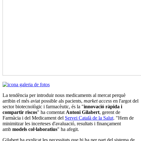
La tendència per introduir nous medicaments al mercat perquè
arribin el més aviat possible als pacients,
market access
en l'argot del
sector biotecnològic i farmacèutic, és la "
innovació ràpida i
compartir riscos
" ha comentat
Antoni Gilabert
, gerent de
Farmàcia i del Medicament del
Servei Català de la Salut
. "Hem de
minimitzar les incerteses d'avaluació, resultats i finançament
amb
models col·laboratius
" ha afegit.
Gilabert ha explicat les necessitats que hi ha per part del sistema de