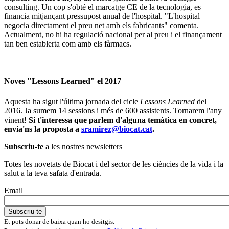
consulting. Un cop s'obté el marcatge CE de la tecnologia, es
financia mitjançant pressupost anual de l'hospital. "L'hospital
negocia directament el preu net amb els fabricants" comenta.
Actualment, no hi ha regulació nacional per al preu i el finançament
tan ben establerta com amb els fàrmacs.
Noves "Lessons Learned" el 2017
Aquesta ha sigut l'última jornada del cicle
Lessons Learned
del
2016. Ja sumem 14 sessions i més de 600 assistents. Tornarem l'any
vinent!
Si t'interessa que parlem d'alguna temàtica en concret,
envia'ns la proposta a
sramirez@biocat.cat
.
Subscriu-te
a les nostres newsletters
Totes les novetats de Biocat i del sector de les ciències de la vida i la
salut a la teva safata d'entrada.
Email
Et pots donar de baixa quan ho desitgis.