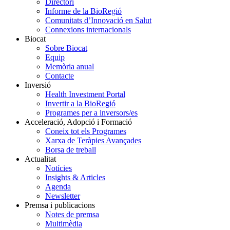
Directori
Informe de la BioRegió
Comunitats d’Innovació en Salut
Connexions internacionals
Biocat
Sobre Biocat
Equip
Memòria anual
Contacte
Inversió
Health Investment Portal
Invertir a la BioRegió
Programes per a inversors/es
Acceleració, Adopció i Formació
Coneix tot els Programes
Xarxa de Teràpies Avançades
Borsa de treball
Actualitat
Notícies
Insights & Articles
Agenda
Newsletter
Premsa i publicacions
Notes de premsa
Multimèdia