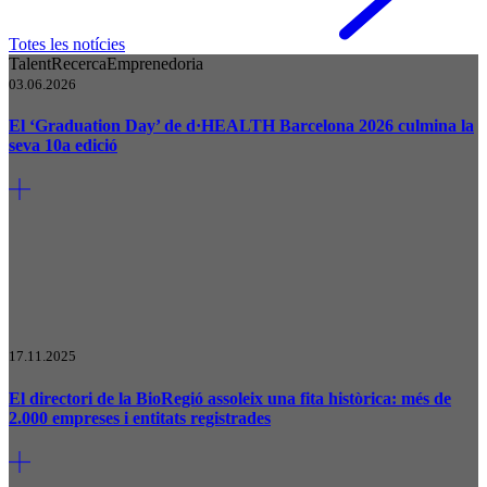
Totes les notícies
Talent
Recerca
Emprenedoria
03.06.2026
El ‘Graduation Day’ de d·HEALTH Barcelona 2026 culmina la
seva 10a edició
17.11.2025
El directori de la BioRegió assoleix una fita històrica: més de
2.000 empreses i entitats registrades