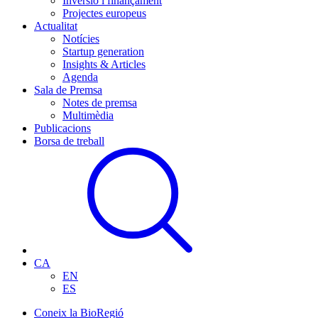
Inversió i finançament
Projectes europeus
Actualitat
Notícies
Startup generation
Insights & Articles
Agenda
Sala de Premsa
Notes de premsa
Multimèdia
Publicacions
Borsa de treball
CA
EN
ES
Coneix la BioRegió