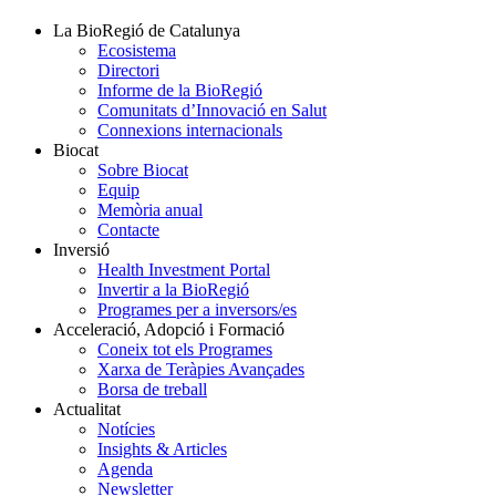
La BioRegió de Catalunya
Ecosistema
Directori
Informe de la BioRegió
Comunitats d’Innovació en Salut
Connexions internacionals
Biocat
Sobre Biocat
Equip
Memòria anual
Contacte
Inversió
Health Investment Portal
Invertir a la BioRegió
Programes per a inversors/es
Acceleració, Adopció i Formació
Coneix tot els Programes
Xarxa de Teràpies Avançades
Borsa de treball
Actualitat
Notícies
Insights & Articles
Agenda
Newsletter