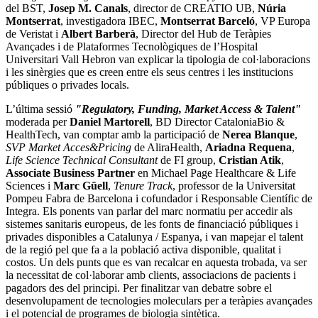
del BST,
Josep M. Canals
, director de CREATIO UB,
Núria
Montserrat
, investigadora IBEC,
Montserrat Barceló
, VP Europa
de Veristat i
Albert Barberà
, Director del Hub de Teràpies
Avançades i de Plataformes Tecnològiques de l’Hospital
Universitari Vall Hebron van explicar la tipologia de col·laboracions
i les sinèrgies que es creen entre els seus centres i les institucions
públiques o privades locals.
L’última sessió
"Regulatory, Funding, Market Access & Talent"
moderada per
Daniel Martorell
, BD Director CataloniaBio &
HealthTech, van comptar amb la participació de
Nerea Blanque
,
SVP Market Acces&Pricing
de AliraHealth,
Ariadna Requena
,
Life Science Technical Consultant
de FI group,
Cristian Atik
,
Associate Business Partner
en Michael Page Healthcare & Life
Sciences i
Marc Güell
,
Tenure Track
, professor de la Universitat
Pompeu Fabra de Barcelona i cofundador i Responsable Científic de
Integra. Els ponents van parlar del marc normatiu per accedir als
sistemes sanitaris europeus, de les fonts de financiació públiques i
privades disponibles a Catalunya / Espanya, i van mapejar el talent
de la regió pel que fa a la població activa disponible, qualitat i
costos. Un dels punts que es van recalcar en aquesta trobada, va ser
la necessitat de col·laborar amb clients, associacions de pacients i
pagadors des del principi. Per finalitzar van debatre sobre el
desenvolupament de tecnologies moleculars per a teràpies avançades
i el potencial de programes de biologia sintètica.