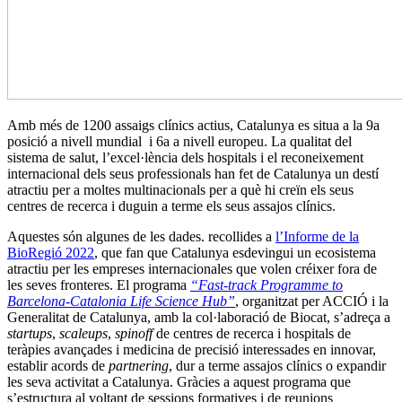
Amb més de 1200 assaigs clínics actius, Catalunya es situa a la 9a
posició a nivell mundial i 6a a nivell europeu. La qualitat del
sistema de salut, l’excel·lència dels hospitals i el reconeixement
internacional dels seus professionals han fet de Catalunya un destí
atractiu per a moltes multinacionals per a què hi creïn els seus
centres de recerca i duguin a terme els seus assajos clínics.
Aquestes són algunes de les dades. recollides a
l’Informe de la
BioRegió 2022
, que fan que Catalunya esdevingui un ecosistema
atractiu per les empreses internacionales que volen créixer fora de
les seves fronteres. El programa
“Fast-track Programme to
Barcelona-Catalonia Life Science Hub”
, organitzat per ACCIÓ i la
Generalitat de Catalunya, amb la col·laboració de Biocat, s’adreça a
startups
,
scaleups
,
spinoff
de centres de recerca i hospitals de
teràpies avançades i medicina de precisió interessades en innovar,
establir acords de
partnering
, dur a terme assajos clínics o expandir
les seva activitat a Catalunya. Gràcies a aquest programa que
s’estructura al voltant de sessions formatives i de reunions