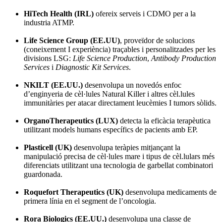
HiTech Health (IRL)
ofereix serveis i CDMO per a la
industria ATMP.
Life Science Group (EE.UU)
, proveïdor de solucions
(coneixement I experiència) traçables i personalitzades per les
divisions LSG:
Life Science Production
,
Antibody Production
Services
i
Diagnostic Kit Services
.
NKILT (EE.UU.)
desenvolupa un novedós enfoc
d’enginyeria de cèl·lules Natural Killer i altres cèl.lules
immunitàries per atacar directament leucèmies I tumors sòlids.
OrganoTherapeutics (LUX)
detecta la eficàcia terapèutica
utilitzant models humans específics de pacients amb EP.
Plasticell (UK)
desenvolupa teràpies mitjançant la
manipulació precisa de cèl·lules mare i tipus de cèl.lulars més
diferenciats utilitzant una tecnologia de garbellat combinatori
guardonada.
Roquefort Therapeutics (UK)
desenvolupa medicaments de
primera línia en el segment de l’oncologia.
Rora Biologics (EE.UU.)
desenvolupa una classe de