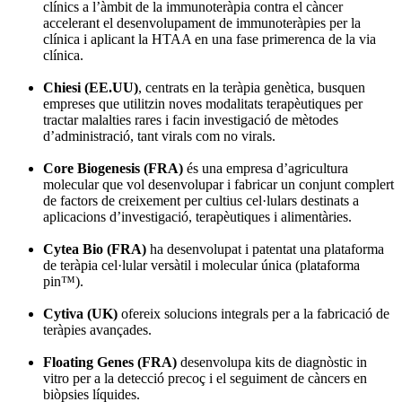
clínics a l’àmbit de la immunoteràpia contra el càncer
accelerant el desenvolupament de immunoteràpies per la
clínica i aplicant la HTAA en una fase primerenca de la via
clínica.
Chiesi (EE.UU)
, centrats en la teràpia genètica, busquen
empreses que utilitzin noves modalitats terapèutiques per
tractar malalties rares i facin investigació de mètodes
d’administració, tant virals com no virals.
Core Biogenesis (FRA)
és una empresa d’agricultura
molecular que vol desenvolupar i fabricar un conjunt complert
de factors de creixement per cultius cel·lulars destinats a
aplicacions d’investigació, terapèutiques i alimentàries.
Cytea Bio (FRA)
ha desenvolupat i patentat una plataforma
de teràpia cel·lular versàtil i molecular única (plataforma
pin™).
Cytiva (UK)
ofereix solucions integrals per a la fabricació de
teràpies avançades.
Floating Genes (FRA)
desenvolupa kits de diagnòstic in
vitro per a la detecció precoç i el seguiment de càncers en
biòpsies líquides.