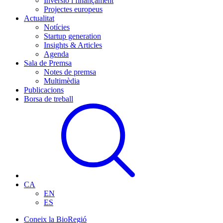
Inversió i finançament
Projectes europeus
Actualitat
Notícies
Startup generation
Insights & Articles
Agenda
Sala de Premsa
Notes de premsa
Multimèdia
Publicacions
Borsa de treball
CA
EN
ES
Coneix la BioRegió