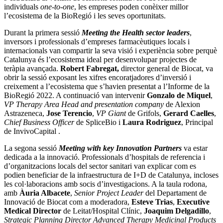
individuals
one-to-one
, les empreses poden conèixer millor
l’ecosistema de la BioRegió i les seves oportunitats.
Durant la primera sessió
Meeting the Health sector leaders
,
inversors i professionals d’empreses farmacèutiques locals i
internacionals van compartir la seva visió i experiència sobre perquè
Catalunya és l’ecosistema ideal per desenvolupar projectes de
teràpia avançada.
Robert Fabregat,
director general de Biocat, va
obrir la sessió exposant les xifres encoratjadores d’inversió i
creixement a l’ecosistema que s’havien presentat a l’Informe de la
BioRegió 2022. A continuació van intervenir
Gonzalo de Miquel
,
VP Therapy Area Head and presentation company
de Alexion
Astrazeneca,
Jose Terencio
,
VP Giant
de Grifols,
Gerard Caelles
,
Chief Business Officer
de SpliceBio i
Laura Rodriguez
, Principal
de InvivoCapital .
La segona sessió
Meeting with key Innovation Partners
va estar
dedicada a la innovació. Professionals d’hospitals de referencia i
d’organitzacions locals del sector sanitari van explicar com es
podien beneficiar de la infraestructura de I+D de Catalunya, incloses
les col·laboracions amb socis d’investigacions. A la taula rodona,
amb
Àuria Albacete
,
Senior Project Leader
del Departament de
Innovació de Biocat com a moderadora,
Esteve Trias
,
Executive
Medical Director
de Leitat/Hospital Clínic,
Joaquim Delgadillo
,
Strategic Planning Director Advanced Therapy Medicinal Products