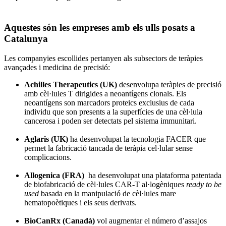
Aquestes són les empreses amb els ulls posats a
Catalunya
Les companyies escollides pertanyen als subsectors de teràpies
avançades i medicina de precisió:
Achilles Therapeutics (UK)
desenvolupa teràpies de precisió
amb cèl·lules T dirigides a neoantígens clonals. Els
neoantígens son marcadors proteics exclusius de cada
individu que son presents a la superfícies de una cèl·lula
cancerosa i poden ser detectats pel sistema immunitari.
Aglaris (UK)
ha desenvolupat la tecnologia FACER que
permet la fabricació tancada de teràpia cel·lular sense
complicacions.
Allogenica (FRA)
ha desenvolupat una plataforma patentada
de biofabricació de cèl·lules CAR-T al·logèniques
ready to be
used
basada en la manipulació de cèl·lules mare
hematopoètiques i els seus derivats.
BioCanRx (Canadà)
vol augmentar el número d’assajos