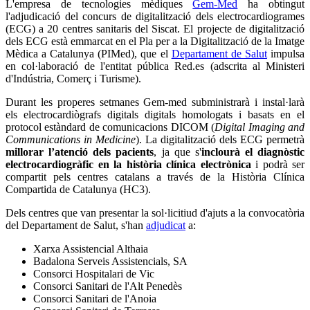
L'empresa de tecnologies mèdiques
Gem-Med
ha obtingut
l'adjudicació del concurs de digitalització dels electrocardiogrames
(ECG) a 20 centres sanitaris del Siscat. El projecte de digitalització
dels ECG està emmarcat en el Pla per a la Digitalització de la Imatge
Mèdica a Catalunya (PIMed), que el
Departament de Salut
impulsa
en col·laboració de l'entitat pública Red.es (adscrita al Ministeri
d'Indústria, Comerç i Turisme).
Durant les properes setmanes Gem-med subministrarà i instal·larà
els electrocardiògrafs digitals digitals homologats i basats en el
protocol estàndard de comunicacions DICOM (
Digital Imaging and
Communications in Medicine
). La digitalització dels ECG permetrà
millorar l’atenció dels pacients
, ja que s'
inclourà el diagnòstic
electrocardiogràfic en la història clínica electrònica
i podrà ser
compartit pels centres catalans a través de la Història Clínica
Compartida de Catalunya (HC3).
Dels centres que van presentar la sol·licitiud d'ajuts a la convocatòria
del Departament de Salut, s'han
adjudicat
a:
Xarxa Assistencial Althaia
Badalona Serveis Assistencials, SA
Consorci Hospitalari de Vic
Consorci Sanitari de l'Alt Penedès
Consorci Sanitari de l'Anoia