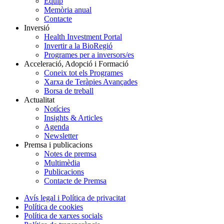
Equip
Memòria anual
Contacte
Inversió
Health Investment Portal
Invertir a la BioRegió
Programes per a inversors/es
Acceleració, Adopció i Formació
Coneix tot els Programes
Xarxa de Teràpies Avançades
Borsa de treball
Actualitat
Notícies
Insights & Articles
Agenda
Newsletter
Premsa i publicacions
Notes de premsa
Multimèdia
Publicacions
Contacte de Premsa
Avís legal i Política de privacitat
Política de cookies
Política de xarxes socials