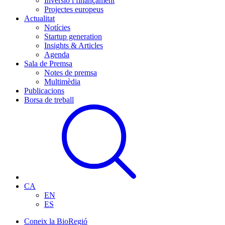
Inversió i finançament
Projectes europeus
Actualitat
Notícies
Startup generation
Insights & Articles
Agenda
Sala de Premsa
Notes de premsa
Multimèdia
Publicacions
Borsa de treball
CA
EN
ES
Coneix la BioRegió