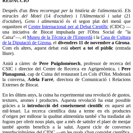
REDACCIÓ
Després d'un
Breu recorregut per la història de l'alimentació. Els
miracles del Motel
(14 d'octubre) i l'
Alimentació i salut
(21
d'octubre),
Gens i alimentació
és el segon plat del menú que
organitzen el
Centre Internacional per al Debat Científic
(CIDC) —
una iniciativa de Biocat impulsada per l'Obra Social de "la
Caixa"—, el
Museu de la Tècnica de l'Empordà
i la
Casa de Cultura
de la Diputació de Girona
, el
divendres 11 de novembre a Girona
.
Com els altres, aquest debat està
obert a tot el públic
(entrada
lliure).
Anirà a càrrec de
Pere Puigdomènech
, professor de recerca del
CSIC i director del Centre de Recerca en Agrigenòmica, i
Pere
Planagumà
, cap de Cuina del restaurant Les Cols d'Olot. Moderarà
la conversa,
Adela Farré
, directora de Comunicació i Relacions
Externes de Biocat.
En les últims anys, la cuina ha experimentat una revolució de gustos,
textures, aromes i productes. Aquesta revolució ha estat possible
gràcies a la
introducció del coneixement científic
en aquest art
mil·lenari. La recerca científica duta a terme en els productes
d’origen per millorar la qualitat alimentària també s’ha traslladat als
fogons per oferir nous plats, que a més de satisfer el plaer de menjar
també aportin beneficis a la salut. Aquest cicle de converses
interdisciplinàries del CIDC —en les quals s'han convidat científics,