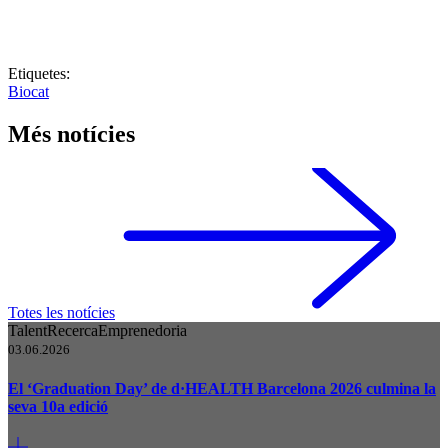
Etiquetes:
Biocat
Més notícies
Totes les notícies
Talent
Recerca
Emprenedoria
03.06.2026
El ‘Graduation Day’ de d·HEALTH Barcelona 2026 culmina la
seva 10a edició