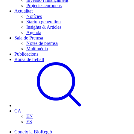
Inversió i finançament
Projectes europeus
Actualitat
Notícies
Startup generation
Insights & Articles
Agenda
Sala de Premsa
Notes de premsa
Multimèdia
Publicacions
Borsa de treball
CA
EN
ES
Coneix la BioRegió