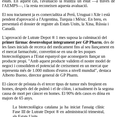
estats. En aquest cas, l'avaluació la realitza un estat —a través de
l'AEMPS—, i la resta reconeixen aquesta avaluació.
El nou tractament ja es comercialitza al Perú, Uruguai i Xile i està
pendent d'aprovació a l'Argentina, Turquia i Mèxic. En breu, es
presentarà el dossier de registre als Estats Units, la Xina, Rússia i
Canadà.
L'aprovació de Lutrate Depot ® 1 mes suposa la culminació del
primer fàrmac desenvolupat íntegrament per GP Pharm
, des de
les fases inicials de recerca del medicament fins al seu llançament en
el mercat farmacèutic, convertint-se en una de les poques
biotecnològiques a l'Estat espanyol que aconsegueix llançar un
producte propi. "Amb aquest producte validem el nostre model de
negoci i consolidem el potencial de creixement en un mercat que
representa més de 1.000 milions d'euros a nivell mundial", destaca
Alberto Bueno, director general de GP Pharm.
El càncer de pròstata és el tercer tipus de tumor més freqüent en
homes, després del de pulmó i el de còlon, i actualment és la segona
causa de mort per càncer en homes. El 90% dels casos es dóna en
majors de 65 anys.
La biotecnològica catalana ja ha iniciat l'assaig clínic
Fase III de Lutrate Depot ® en administració trimestral,
als Estats Units.