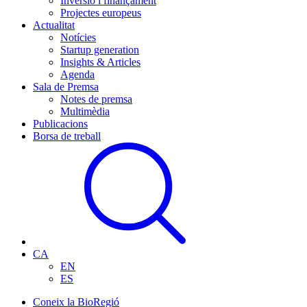
Inversió i finançament
Projectes europeus
Actualitat
Notícies
Startup generation
Insights & Articles
Agenda
Sala de Premsa
Notes de premsa
Multimèdia
Publicacions
Borsa de treball
CA
EN
ES
Coneix la BioRegió