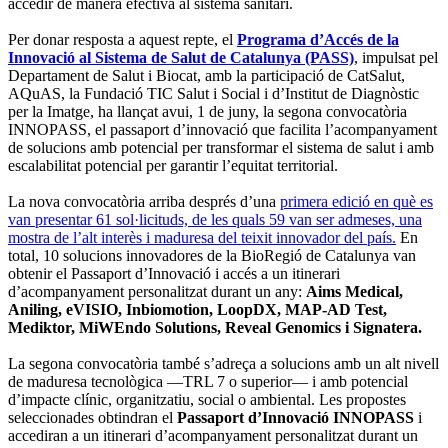
accedir de manera efectiva al sistema sanitari.
Per donar resposta a aquest repte, el
Programa d’Accés de la
Innovació al Sistema de Salut de Catalunya (PASS)
, impulsat pel
Departament de Salut i Biocat, amb la participació de CatSalut,
AQuAS, la Fundació TIC Salut i Social i d’Institut de Diagnòstic
per la Imatge, ha llançat avui, 1 de juny, la segona convocatòria
INNOPASS, el passaport d’innovació que facilita l’acompanyament
de solucions amb potencial per transformar el sistema de salut i amb
escalabilitat potencial per garantir l’equitat territorial.
La nova convocatòria arriba després d’una
primera edició en què es
van presentar 61 sol·licituds, de les quals 59 van ser admeses, una
mostra de l’alt interès i maduresa del teixit innovador del país.
En
total, 10 solucions innovadores de la BioRegió de Catalunya van
obtenir el Passaport d’Innovació i accés a un itinerari
d’acompanyament personalitzat durant un any:
Aims Medical,
Aniling, eVISIO, Inbiomotion, LoopDX, MAP-AD Test,
Mediktor, MiWEndo Solutions, Reveal Genomics i Signatera.
La segona convocatòria també s’adreça a solucions amb un alt nivell
de maduresa tecnològica —TRL 7 o superior— i amb potencial
d’impacte clínic, organitzatiu, social o ambiental. Les propostes
seleccionades obtindran el
Passaport d’Innovació INNOPASS
i
accediran a un itinerari d’acompanyament personalitzat durant un