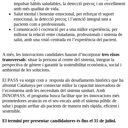
impulsar hàbits saludables, la detecció precoç i un envelliment
amb més qualitat de vida.
Salut mental i benestar emocional, per reforçar el suport
emocional, la detecció precoç i l’atenció integral tant a
pacients com a professionals.
Comunicació i cocreació per a una millor experiència, per
millorar la relació entre ciutadania, professionals i sistema de
salut, amb una visió centrada en l’experiència del pacient.
A més, les innovacions candidates hauran d’incorporar
tres eixos
transversals
: situar la persona al centre del sistema, integrar la
perspectiva de gènere i garantir la sostenibilitat econòmica, social i
ambiental de les solucions.
El PASS va sorgir com a resposta als desafiaments històrics que ha
afrontat Catalunya per connectar millor la capacitat innovadora de
l’ecosistema amb les necessitats del sistema sanitari. Amb
INNOPASS, el programa busca facilitar que les innovacions més
prometedores avancin en el seu encaix amb el sistema públic de
salut i puguin arribar als pacients de manera més ràpida, eficient i
sostenible.
El termini per presentar candidatures és fins el 31 de juliol.