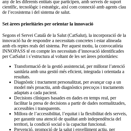
any de les diferents entitats que participen, amb serveis de suport
científic, tecnològic i estratègic, així com connexió amb agents clau
de l’ecosistema i del sistema de salut.
Set àrees prioritàries per orientar la innovació
Segons el Servei Català de la Salut (CatSalut), la incorporació de la
innovació ha de respondre a necessitats concretes i estar alineada
amb els reptes reals del sistema. Per aquest motiu, la convocatòria
INNOPASS té en compte les necessitats d’innovació identificades
per CatSalut i s’estructura al voltant de les set àrees prioritàries:
Transformació de la gestió assistencial, per millorar l’atenció
sanitària amb una gestió més eficient, integrada i orientada a
resultats.
Diagnòstic i tractament personalitzat, per avançar cap a un
model més proactiu, amb diagnòstics precoços i tractaments
adaptats a cada pacient.
Decisions clíniques basades en dades en temps real, per
facilitar la presa de decisions a partir de dades normalitzades,
accessibles i transparents.
Millora de l’accessibilitat, l’equitat i la flexibilitat dels serveis,
per garantir una atenció de qualitat amb independència del
territori, la condició social o la capacitat funcional.
Prevenció, promoció de la salut i envelliment actiu, per