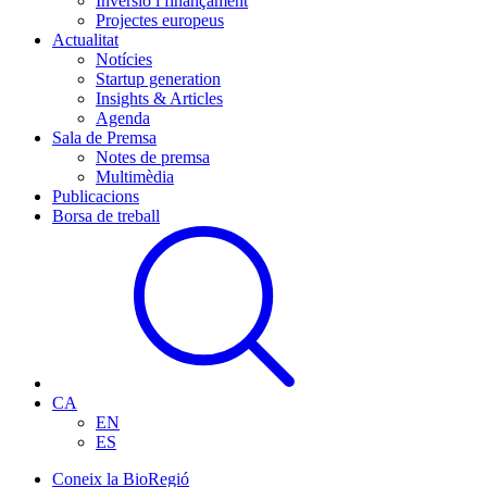
Inversió i finançament
Projectes europeus
Actualitat
Notícies
Startup generation
Insights & Articles
Agenda
Sala de Premsa
Notes de premsa
Multimèdia
Publicacions
Borsa de treball
CA
EN
ES
Coneix la BioRegió