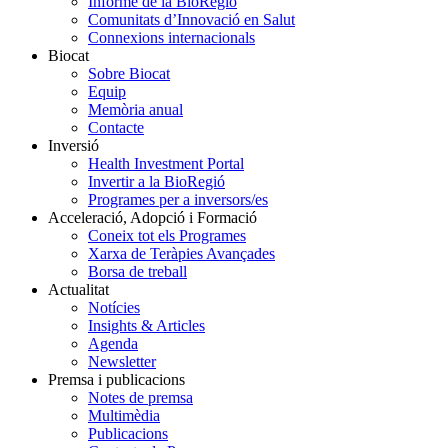
Informe de la BioRegió
Comunitats d’Innovació en Salut
Connexions internacionals
Biocat
Sobre Biocat
Equip
Memòria anual
Contacte
Inversió
Health Investment Portal
Invertir a la BioRegió
Programes per a inversors/es
Acceleració, Adopció i Formació
Coneix tot els Programes
Xarxa de Teràpies Avançades
Borsa de treball
Actualitat
Notícies
Insights & Articles
Agenda
Newsletter
Premsa i publicacions
Notes de premsa
Multimèdia
Publicacions