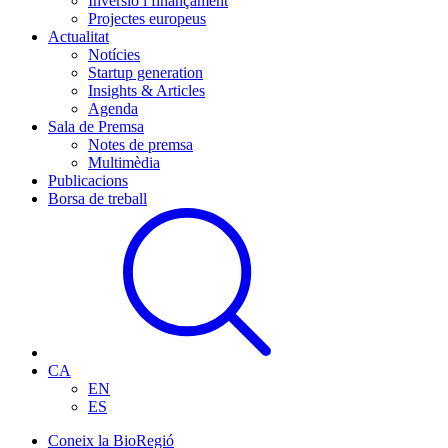
Inversió i finançament
Projectes europeus
Actualitat
Notícies
Startup generation
Insights & Articles
Agenda
Sala de Premsa
Notes de premsa
Multimèdia
Publicacions
Borsa de treball
CA
EN
ES
Coneix la BioRegió