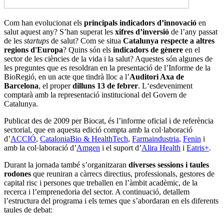
Com han evolucionat els
principals indicadors d’innovació
en
salut
aquest any? S’han superat les
xifres d’inversió
de l’any passat
de les
startups
de salut? Com se situa
Catalunya respecte a altres
regions d'Europa
? Quins són els
indicadors de gènere
en el
sector de les ciències de la vida i la salut? Aquestes són algunes de
les preguntes que es resoldran en la presentació de l’Informe de la
BioRegió, en un acte que tindrà lloc a l’
Auditori Axa de
Barcelona
, el proper
dilluns 13 de febrer
. L‘esdeveniment
comptarà amb la representació institucional del Govern de
Catalunya.
Publicat des de 2009 per Biocat, és l’informe oficial i de referència
sectorial, que en aquesta edició compta amb la col·laboració
d’
ACCIÓ
,
CataloniaBio & HealthTech
,
Farmaindustria
,
Fenin
i
amb la col·laboració d’
Amgen
i el suport d’
Alira Health
i
Eatris+
.
Durant la jornada també s’organitzaran
diverses sessions i taules
rodones
que reuniran a càrrecs directius, professionals, gestores de
capital risc i persones que treballen en l’àmbit acadèmic, de la
recerca i l’emprenedoria del sector. A continuació, detallem
l’estructura del programa i els temes que s’abordaran en els diferents
taules de debat: