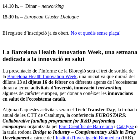
14.10 h.
– Dinar –
networking
15.30 h.
–
European Cluster Dialogue
El registre d’inscripció ja és obert.
No et quedis sense plaça
!
La Barcelona Health Innovation Week, una setmana
dedicada a la innovació en salut
La presentació de l’Informe de la Bioregió serà el tret de sortida de
la
Barcelona Health Innovation Week
, una iniciativa que durarà del
dilluns
13 al dijous 16 de febrer
on diferents agents de l’ecosistema
duran a terme
activitats d’inversió, innovació i
networking
,
algunes de caràcter europeu, per donar a conèixer les
innovacions
en salut de l’ecosistema català
.
Alguna d’aquestes activitats seran el
Tech Transfer Day
, la trobada
anual de les OTT de Catalunya, la conferència
EUROSTARS:
Collaborative funding programme for R&D performing
companyies
organitzada pel
Parc Científic de Barcelona
i
Catalyze
o
la taula rodona
Bridge to Industry – Complementary skills in Drug
Development
a càrrec de l’
Institut d'Investigació Biomèdica
(IRB).