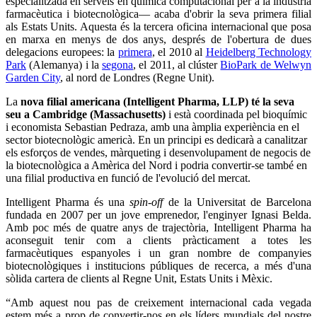
especialitzada en serveis en química computacional per a la indústria
farmacèutica i biotecnològica— acaba d'obrir la seva primera filial
als Estats Units. Aquesta és la tercera oficina internacional que posa
en marxa en menys de dos anys, després de l'obertura de dues
delegacions europees: la
primera
, el 2010 al
Heidelberg Technology
Park
(Alemanya) i la
segona
, el 2011, al clúster
BioPark de Welwyn
Garden City
, al nord de Londres (Regne Unit).
La
nova filial americana (Intelligent Pharma, LLP) té la seva
seu a Cambridge (Massachusetts)
i està coordinada pel bioquímic
i economista Sebastian Pedraza, amb una àmplia experiència en el
sector biotecnològic americà. En un principi es dedicarà a canalitzar
els esforços de vendes, màrqueting i desenvolupament de negocis de
la biotecnològica a Amèrica del Nord i podria convertir-se també en
una filial productiva en funció de l'evolució del mercat.
Intelligent Pharma és una
spin-off
de la Universitat de Barcelona
fundada en 2007 per un jove emprenedor, l'enginyer Ignasi Belda.
Amb poc més de quatre anys de trajectòria, Intelligent Pharma ha
aconseguit tenir com a clients pràcticament a totes les
farmacèutiques espanyoles i un gran nombre de companyies
biotecnològiques i institucions públiques de recerca, a més d'una
sòlida cartera de clients al Regne Unit, Estats Units i Mèxic.
“Amb aquest nou pas de creixement internacional cada vegada
estem més a prop de convertir-nos en els líders mundials del nostre