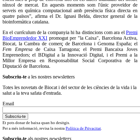
nínxol de mercat. En aquests moments som l'únic proveïdor de
serveis en química computacional amb presència física directa en
quatre països”, afirma el Dr. Ignasi Belda, director general de la
bioinformàtica catalana.
En el currículum de la companyia hi ha distincions com ara el
Premi
BioEmprendedor XXI
promogut per "la Caixa", Barcelona Activa,
Biocat, la Cambra de comerç de Barcelona i Genoma España; el
Fem Empresa
de Caixa Tarragona; el Premi Bancaixa Joves
Emprenedors; el BDigital a la Innovació Digital, i el Premi a la
Millor Empresa en Responsabilitat Social Corporativa de la
Diputació de Barcelona.
Subscriu-te
a les nostres newsletters
Totes les novetats de Biocat i del sector de les ciències de la vida i la
salut a la teva safata d'entrada.
Email
Et pots donar de baixa quan ho desitgis.
Per a més informació, revisa la nostra
Política de Privacitat
.
Subscriu-te
als nostres
newsletters