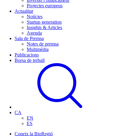
Inversió i finançament
Projectes europeus
Actualitat
Notícies
Startup generation
Insights & Articles
Agenda
Sala de Premsa
Notes de premsa
Multimèdia
Publicacions
Borsa de treball
CA
EN
ES
Coneix la BioRegió