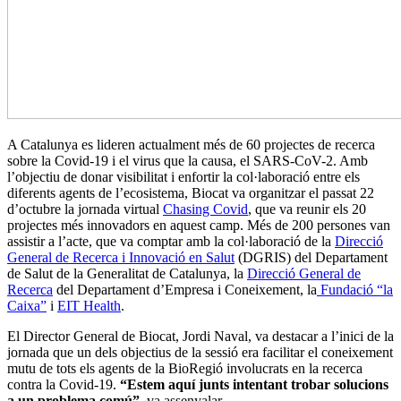
A Catalunya es lideren actualment més de 60 projectes de recerca
sobre la Covid-19 i el virus que la causa, el SARS-CoV-2. Amb
l’objectiu de donar visibilitat i enfortir la col·laboració entre els
diferents agents de l’ecosistema, Biocat va organitzar el passat 22
d’octubre la jornada virtual
Chasing Covid
, que va reunir els 20
projectes més innovadors en aquest camp. Més de 200 persones van
assistir a l’acte, que va comptar amb la col·laboració de la
Direcció
General de Recerca i Innovació en Salut
(DGRIS) del Departament
de Salut de la Generalitat de Catalunya, la
Direcció General de
Recerca
del Departament d’Empresa i Coneixement, la
Fundació “la
Caixa”
i
EIT Health
.
El Director General de Biocat, Jordi Naval, va destacar a l’inici de la
jornada que un dels objectius de la sessió era facilitar el coneixement
mutu de tots els agents de la BioRegió involucrats en la recerca
contra la Covid-19.
“Estem aquí junts intentant trobar solucions
a un problema comú”
, va assenyalar.