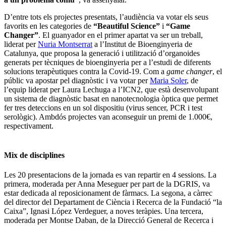
D’entre tots els projectes presentats, l’audiència va votar els seus
favorits en les categories de
“Beautiful Science”
i
“Game
Changer”
. El guanyador en el primer apartat va ser un treball,
liderat per
Nuria Montserrat
a l’Institut de Bioenginyeria de
Catalunya, que proposa la generació i utilització d’organoides
generats per tècniques de bioenginyeria per a l’estudi de diferents
solucions terapèutiques contra la Covid-19. Com a
game changer
, el
públic va apostar pel diagnòstic i va votar per
Maria Soler
, de
l’equip liderat per Laura Lechuga a l’ICN2, que està desenvolupant
un sistema de diagnòstic basat en nanotecnologia òptica que permet
fer tres deteccions en un sol dispositiu (virus sencer, PCR i test
serològic). Ambdós projectes van aconseguir un premi de 1.000€,
respectivament.
Mix de disciplines
Les 20 presentacions de la jornada es van repartir en 4 sessions. La
primera, moderada per Anna Meseguer per part de la DGRIS, va
estar dedicada al reposicionament de fàrmacs. La segona, a càrrec
del director del Departament de Ciència i Recerca de la Fundació “la
Caixa”, Ignasi López Verdeguer, a noves teràpies. Una tercera,
moderada per Montse Daban, de la Direcció General de Recerca i