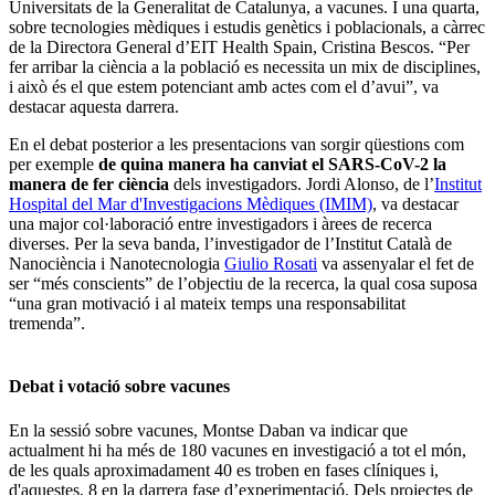
Universitats de la Generalitat de Catalunya, a vacunes. I una quarta,
sobre tecnologies mèdiques i estudis genètics i poblacionals, a càrrec
de la Directora General d’EIT Health Spain, Cristina Bescos. “Per
fer arribar la ciència a la població es necessita un mix de disciplines,
i això és el que estem potenciant amb actes com el d’avui”, va
destacar aquesta darrera.
En el debat posterior a les presentacions van sorgir qüestions com
per exemple
de quina manera ha canviat el SARS-CoV-2 la
manera de fer ciència
dels investigadors. Jordi Alonso, de l’
Institut
Hospital del Mar d'Investigacions Mèdiques (IMIM)
, va destacar
una major col·laboració entre investigadors i àrees de recerca
diverses. Per la seva banda, l’investigador de l’Institut Català de
Nanociència i Nanotecnologia
Giulio Rosati
va assenyalar el fet de
ser “més conscients” de l’objectiu de la recerca, la qual cosa suposa
“una gran motivació i al mateix temps una responsabilitat
tremenda”.
Debat i votació sobre vacunes
En la sessió sobre vacunes, Montse Daban va indicar que
actualment hi ha més de 180 vacunes en investigació a tot el món,
de les quals aproximadament 40 es troben en fases clíniques i,
d'aquestes, 8 en la darrera fase d’experimentació. Dels projectes de