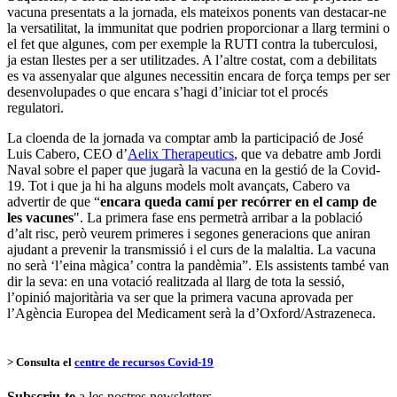
vacuna presentats a la jornada, els mateixos ponents van destacar-ne
la versatilitat, la immunitat que podrien proporcionar a llarg termini o
el fet que algunes, com per exemple la RUTI contra la tuberculosi,
ja estan llestes per a ser utilitzades. A l’altre costat, com a debilitats
es va assenyalar que algunes necessitin encara de força temps per ser
desenvolupades o que encara s’hagi d’iniciar tot el procés
regulatori.
La cloenda de la jornada va comptar amb la participació de José
Luis Cabero, CEO d’
Aelix Therapeutics
, que va debatre amb Jordi
Naval sobre el paper que jugarà la vacuna en la gestió de la Covid-
19. Tot i que ja hi ha alguns models molt avançats, Cabero va
advertir de que “
encara queda camí per recórrer en el camp de
les vacunes
". La primera fase ens permetrà arribar a la població
d’alt risc, però veurem primeres i segones generacions que aniran
ajudant a prevenir la transmissió i el curs de la malaltia. La vacuna
no serà ‘l’eina màgica’ contra la pandèmia”. Els assistents també van
dir la seva: en una votació realitzada al llarg de tota la sessió,
l’opinió majoritària va ser que la primera vacuna aprovada per
l’Agència Europea del Medicament serà la d’Oxford/Astrazeneca.
> Consulta el
centre de recursos Covid-19
Subscriu-te
a les nostres newsletters