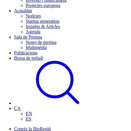
Inversió i finançament
Projectes europeus
Actualitat
Notícies
Startup generation
Insights & Articles
Agenda
Sala de Premsa
Notes de premsa
Multimèdia
Publicacions
Borsa de treball
CA
EN
ES
Coneix la BioRegió