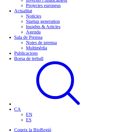
Inversió i finançament
Projectes europeus
Actualitat
Notícies
Startup generation
Insights & Articles
Agenda
Sala de Premsa
Notes de premsa
Multimèdia
Publicacions
Borsa de treball
CA
EN
ES
Coneix la BioRegió