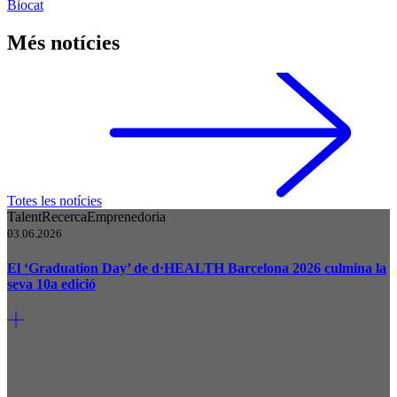
Biocat
Més notícies
Totes les notícies
Talent
Recerca
Emprenedoria
03.06.2026
El ‘Graduation Day’ de d·HEALTH Barcelona 2026 culmina la
seva 10a edició