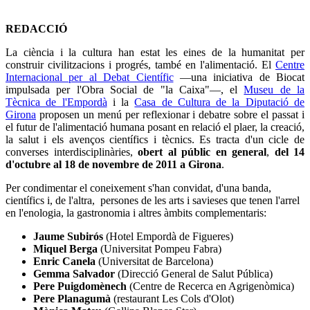
REDACCIÓ
La ciència i la cultura han estat les eines de la humanitat per
construir civilitzacions i progrés, també en l'alimentació. El
Centre
Internacional per al Debat Científic
—una iniciativa de Biocat
impulsada per l'Obra Social de "la Caixa"—, el
Museu de la
Tècnica de l'Empordà
i la
Casa de Cultura de la Diputació de
Girona
proposen un menú per reflexionar i debatre sobre el passat i
el futur de l'alimentació humana posant en relació el plaer, la creació,
la salut i els avenços científics i tècnics. Es tracta d'un cicle de
converses interdisciplinàries,
obert al públic en general
,
del 14
d'octubre al 18 de novembre de 2011
a Girona
.
Per condimentar el coneixement s'han convidat, d'una banda,
científics i, de l'altra, persones de les arts i savieses que tenen l'arrel
en l'enologia, la gastronomia i altres àmbits complementaris:
Jaume Subirós
(Hotel Empordà de Figueres)
Miquel Berga
(Universitat Pompeu Fabra)
Enric Canela
(Universitat de Barcelona)
Gemma Salvador
(Direcció General de Salut Pública)
Pere Puigdomènech
(Centre de Recerca en Agrigenòmica)
Pere Planagumà
(restaurant Les Cols d'Olot)