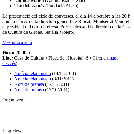
Mònica Mateu
(Gallina Blanca Star)
Toni Massanés
(Fundació Alícia)
La presentació del cicle de converses, el dia 14 d'octubre a les 20 h,
anirà a càrrec de la directora general de Biocat, Montserrat Vendrell;
el president del Grup Padrosa, Pere Padrosa, i la directora de la Casa
de Cultura de Girona, Natàlia Molero.
Més informació
Hora:
20:00 h
Lloc:
Casa de Cultura • Plaça de l'Hospital, 6 • Girona (
mapa
d'accés
)
Notícia relacionada
(14/11/2011)
Notícia relacionada
(8/11/2011)
Nota de premsa
(17/11/2011)
Nota de premsa
(13/10/2011)
Organitzen:
Etiquetes: