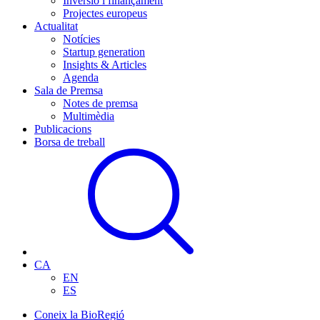
Inversió i finançament
Projectes europeus
Actualitat
Notícies
Startup generation
Insights & Articles
Agenda
Sala de Premsa
Notes de premsa
Multimèdia
Publicacions
Borsa de treball
CA
EN
ES
Coneix la BioRegió