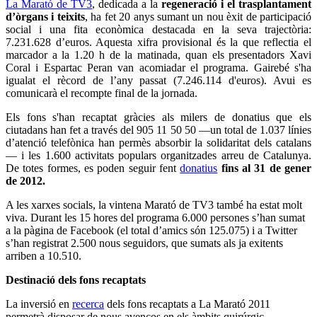
La Marató de TV3
, dedicada a la
regeneració i el trasplantament
d’òrgans i teixits
, ha fet 20 anys sumant un nou èxit de participació
social i una fita econòmica destacada en la seva trajectòria:
7.231.628 d’euros. Aquesta xifra provisional és la que reflectia el
marcador a la 1.20 h de la matinada, quan els presentadors Xavi
Coral i Espartac Peran van acomiadar el programa. Gairebé s'ha
igualat el rècord de l’any passat (7.246.114 d'euros). Avui es
comunicarà el recompte final de la jornada.
Els fons s'han recaptat gràcies als milers de donatius que els
ciutadans han fet a través del 905 11 50 50 —un total de 1.037 línies
d’atenció telefònica han permès absorbir la solidaritat dels catalans
— i les 1.600 activitats populars organitzades arreu de Catalunya.
De totes formes, es poden seguir fent
donatius
fins al 31 de gener
de 2012.
A les xarxes socials, la vintena Marató de TV3 també ha estat molt
viva. Durant les 15 hores del programa 6.000 persones s’han sumat
a la pàgina de Facebook (el total d’amics són 125.075) i a Twitter
s’han registrat 2.500 nous seguidors, que sumats als ja exitents
arriben a 10.510.
Destinació dels fons recaptats
La inversió en
recerca
dels fons recaptats a La Marató 2011
permetrà disposar de nous avenços en els àmbits quirúrgic,