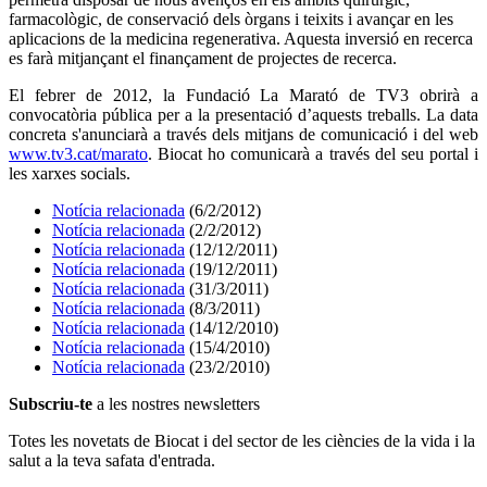
farmacològic, de conservació dels òrgans i teixits i avançar en les
aplicacions de la medicina regenerativa. Aquesta inversió en recerca
es farà mitjançant el finançament de projectes de recerca.
El febrer de 2012, la Fundació La Marató de TV3 obrirà a
convocatòria pública per a la presentació d’aquests treballs. La data
concreta s'anunciarà a través dels mitjans de comunicació i del web
www.tv3.cat/marato
. Biocat ho comunicarà a través del seu portal i
les xarxes socials.
Notícia relacionada
(6/2/2012)
Notícia relacionada
(2/2/2012)
Notícia relacionada
(12/12/2011)
Notícia relacionada
(19/12/2011)
Notícia relacionada
(31/3/2011)
Notícia relacionada
(8/3/2011)
Notícia relacionada
(14/12/2010)
Notícia relacionada
(15/4/2010)
Notícia relacionada
(23/2/2010)
Subscriu-te
a les nostres newsletters
Totes les novetats de Biocat i del sector de les ciències de la vida i la
salut a la teva safata d'entrada.