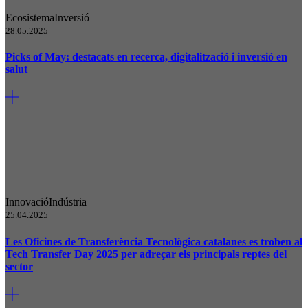
Ecosistema
Inversió
28.05.2025
Picks of May: destacats en recerca, digitalització i inversió en
salut
Innovació
Indústria
25.04.2025
Les Oficines de Transferència Tecnològica catalanes es troben al
Tech Transfer Day 2025 per adreçar els principals reptes del
sector