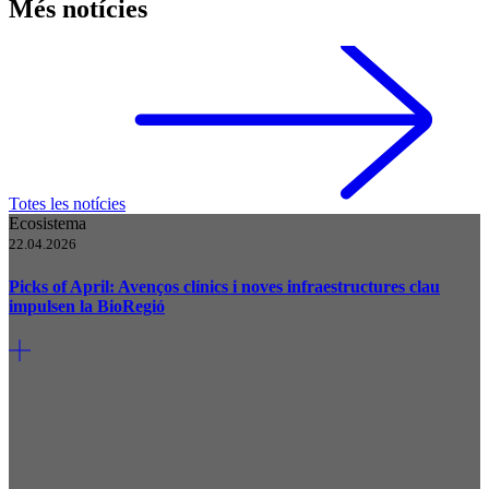
Més notícies
Totes les notícies
Ecosistema
22.04.2026
Picks of April: Avenços clínics i noves infraestructures clau
impulsen la BioRegió