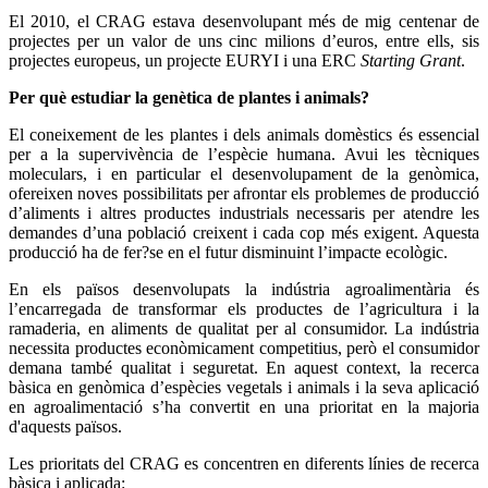
El 2010, el CRAG estava desenvolupant més de mig centenar de
projectes per un valor de uns cinc milions d’euros, entre ells, sis
projectes europeus, un projecte EURYI i una ERC
Starting Grant
.
Per què estudiar la genètica de plantes i animals?
El coneixement de les plantes i dels animals domèstics és essencial
per a la supervivència de l’espècie humana. Avui les tècniques
moleculars, i en particular el desenvolupament de la genòmica,
ofereixen noves possibilitats per afrontar els problemes de producció
d’aliments i altres productes industrials necessaris per atendre les
demandes d’una població creixent i cada cop més exigent. Aquesta
producció ha de fer?se en el futur disminuint l’impacte ecològic.
En els països desenvolupats la indústria agroalimentària és
l’encarregada de transformar els productes de l’agricultura i la
ramaderia, en aliments de qualitat per al consumidor. La indústria
necessita productes econòmicament competitius, però el consumidor
demana també qualitat i seguretat. En aquest context, la recerca
bàsica en genòmica d’espècies vegetals i animals i la seva aplicació
en agroalimentació s’ha convertit en una prioritat en la majoria
d'aquests països.
Les prioritats del CRAG es concentren en diferents línies de recerca
bàsica i aplicada: