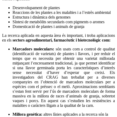
Desenvolupament de plantes
Reaccions de les plantes a les malalties i a l’estrès ambiental
Estructura i dinàmica dels genomes
Síntesi de metabòlits secundaris com pigments o aromes
Domesticació de plantes i animals de granja
La recerca aplicada en aquesta àrea és important, i troba aplicacions
en els
sectors agroalimentari, farmacèutic i biotecnològic com:
Marcadors moleculars:
són usats com a control de qualitat
(identificació de varietats) de plantes i llavors, i per reduir el
temps que es necessita per obtenir una varietat millorada
mitjançant l’encreuament tradicional, ja que permet identificar
si una llavor germinada porta les característiques d’interès
sense necessitat d’haver d’esperar que creixi. Els
investigadors del CRAG han treballat per a diverses
companyies en l’obtenció de marcadors moleculars per a
espècies com el préssec o el meló. Aproximacions semblants
s’estan fent servir per l’ús de marcadors moleculars de forma
massiva en la millora de races d’animals de granja, sobretot
vaques i porcs. En aquest cas s’estudien les resistències a
malalties o caràcters lligats a la qualitat de la carn.
Millora genètica
:
altres línies aplicades a la recerca són la