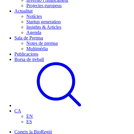
Inversió i finançament
Projectes europeus
Actualitat
Notícies
Startup generation
Insights & Articles
Agenda
Sala de Premsa
Notes de premsa
Multimèdia
Publicacions
Borsa de treball
CA
EN
ES
Coneix la BioRegió