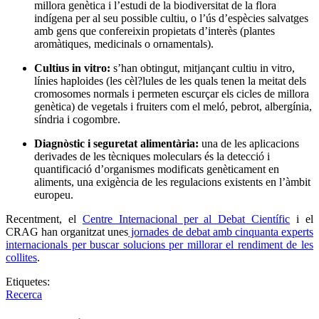
millora genètica i l’estudi de la biodiversitat de la flora
indígena per al seu possible cultiu, o l’ús d’espècies salvatges
amb gens que confereixin propietats d’interès (plantes
aromàtiques, medicinals o ornamentals).
Cultius in vitro
:
s’han obtingut, mitjançant cultiu in vitro,
línies haploides (les cèl?lules de les quals tenen la meitat dels
cromosomes normals i permeten escurçar els cicles de millora
genètica) de vegetals i fruiters com el meló, pebrot, albergínia,
síndria i cogombre.
Diagnòstic i seguretat alimentària
:
una de les aplicacions
derivades de les tècniques moleculars és la detecció i
quantificació d’organismes modificats genèticament en
aliments, una exigència de
les regulacions existents en l’àmbit
europeu.
Recentment, el
Centre Internacional per al Debat Científic
i el
CRAG han organitzat unes
jornades de debat amb cinquanta e
xperts
internacionals per buscar solucions per millorar el rendiment de les
collites
.
Etiquetes:
Recerca