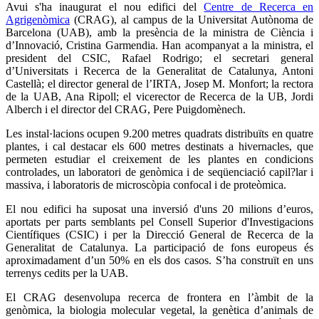
Avui s'ha inaugurat el nou edifici del
Centre de Recerca en
Agrigenòmica
(CRAG), al campus de la Universitat Autònoma de
Barcelona (UAB), amb la presència de la ministra de Ciència i
d’Innovació, Cristina Garmendia. Han acompanyat a la ministra, el
president del CSIC, Rafael Rodrigo; el secretari general
d’Universitats i Recerca de la Generalitat de Catalunya, Antoni
Castellà; el director general de l’IRTA, Josep M. Monfort; la rectora
de la UAB, Ana Ripoll; el vicerector de Recerca de la UB, Jordi
Alberch i el director del CRAG, Pere Puigdomènech.
Les instal·lacions ocupen 9.200 metres quadrats distribuïts en quatre
plantes, i cal destacar els
600 metres destinats a hivernacles, que
permeten estudiar el creixement de les plantes en condicions
controlades, un laboratori de genòmica i de seqüenciació capil?lar i
massiva, i laboratoris de microscòpia confocal i de proteòmica
.
El nou edifici ha suposat una inversió d'uns 20 milions d’euros,
aportats per parts semblants pel
Consell Superior d'Investigacions
Científiques (
CSIC) i per la Direcció General de Recerca de la
Generalitat de Catalunya. La participació de fons europeus és
aproximadament d’un 50% en els dos casos. S’ha construït en uns
terrenys cedits per la UAB.
El CRAG desenvolupa recerca de frontera en l’àmbit de la
genòmica, la biologia molecular vegetal, la genètica d’animals de