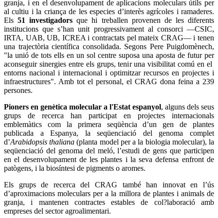
granja, i en el desenvolupament de aplicacions moleculars útils per
al cultiu i la criança de les especies d’interès agrícoles i ramaderes.
Els
51 investigadors
que hi treballen provenen de les diferents
institucions que s’han unit progressivament al consorci —CSIC,
IRTA, UAB, UB, ICREA i contractats pel mateix CRAG— i tenen
una trajectòria científica consolidada.
Segons Pere Puigdomènech,
"la unió de tots ells en un sol centre suposa una aposta de futur per
aconseguir sinergies entre els grups, tenir una visibilitat comú en el
entorns nacional i internacional i optimitzar recursos en projectes i
infraestructures".
Amb tot el personal, el CRAG dona feina a 239
persones.
Pioners en genètica molecular a l'Estat espanyol
, alguns dels seus
grups de recerca han participat en projectes internacionals
emblemàtics com la primera seqüència d’un gen de plantes
publicada a Espanya, la seqüenciació del genoma complet
d’
Arabidopsis thaliana
(planta model per a la biologia molecular), la
seqüenciació del genoma del meló, l’estudi de gens que participen
en el desenvolupament de les plantes i la seva defensa enfront de
patògens, i la biosíntesi de pigments o aromes.
Els grups de recerca del CRAG també han innovat en l’ús
d’aproximacions moleculars per a la millora de plantes i animals de
granja, i mantenen contractes estables de col?laboració amb
empreses del sector agroalimentari.