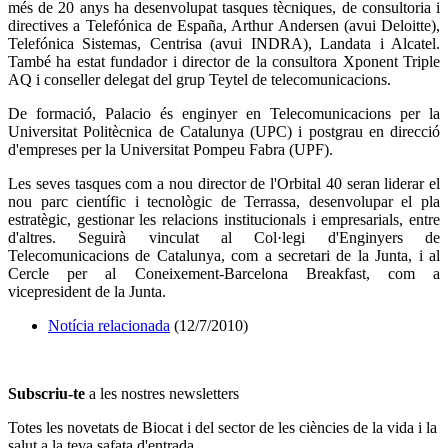
més de 20 anys ha desenvolupat tasques tècniques, de consultoria i
directives a Telefónica de España, Arthur Andersen (avui Deloitte),
Telefónica Sistemas, Centrisa (avui INDRA), Landata i Alcatel.
També ha estat fundador i director de la consultora Xponent Triple
AQ i conseller delegat del grup Teytel de telecomunicacions.
De formació, Palacio és enginyer en Telecomunicacions per la
Universitat Politècnica de Catalunya (UPC) i postgrau en direcció
d'empreses per la Universitat Pompeu Fabra (UPF).
Les seves tasques com a nou director de l'Orbital 40 seran liderar el
nou parc científic i tecnològic de Terrassa, desenvolupar el pla
estratègic, gestionar les relacions institucionals i empresarials, entre
d'altres. Seguirà vinculat al Col·legi d'Enginyers de
Telecomunicacions de Catalunya, com a secretari de la Junta, i al
Cercle per al Coneixement-Barcelona Breakfast, com a
vicepresident de la Junta.
Notícia relacionada
(12/7/2010)
Subscriu-te
a les nostres newsletters
Totes les novetats de Biocat i del sector de les ciències de la vida i la
salut a la teva safata d'entrada.