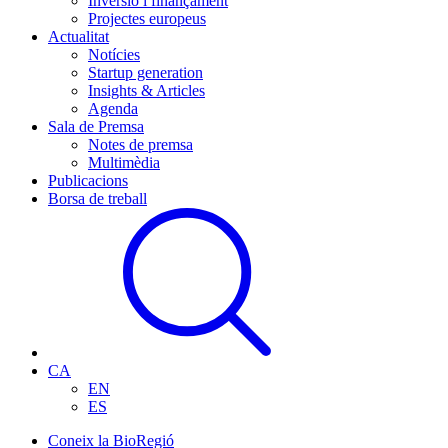
Inversió i finançament
Projectes europeus
Actualitat
Notícies
Startup generation
Insights & Articles
Agenda
Sala de Premsa
Notes de premsa
Multimèdia
Publicacions
Borsa de treball
CA
EN
ES
Coneix la BioRegió