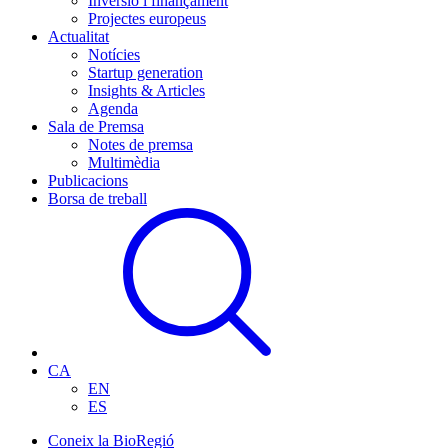
Inversió i finançament
Projectes europeus
Actualitat
Notícies
Startup generation
Insights & Articles
Agenda
Sala de Premsa
Notes de premsa
Multimèdia
Publicacions
Borsa de treball
CA
EN
ES
Coneix la BioRegió