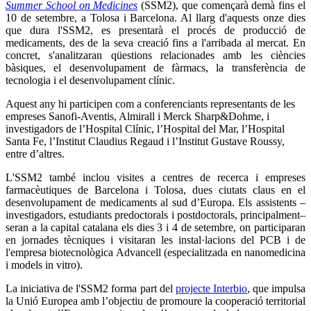
Summer School on Medicines
(SSM2), que començarà demà fins el
10 de setembre, a Tolosa i Barcelona. Al llarg d'aquests onze dies
que dura l'SSM2, es presentarà el procés de producció de
medicaments, des de la seva creació fins a l'arribada al mercat. En
concret, s'analitzaran qüestions relacionades amb les ciències
bàsiques, el desenvolupament de fàrmacs, la transferència de
tecnologia i el desenvolupament clínic.
Aquest any hi participen com a conferenciants representants de les
empreses Sanofi-Aventis, Almirall i Merck Sharp&Dohme, i
investigadors de l’Hospital Clínic, l’Hospital del Mar, l’Hospital
Santa Fe, l’Institut Claudius Regaud i l’Institut Gustave Roussy,
entre d’altres.
L'SSM2 també inclou visites a centres de recerca i empreses
farmacèutiques de Barcelona i Tolosa, dues ciutats claus en el
desenvolupament de medicaments al sud d’Europa. Els assistents –
investigadors, estudiants predoctorals i postdoctorals, principalment–
seran a la capital catalana els dies 3 i 4 de setembre, on participaran
en jornades tècniques i visitaran les instal·lacions del PCB i de
l'empresa biotecnològica Advancell (especialitzada en nanomedicina
i models in vitro).
La iniciativa de l'SSM2 forma part del
projecte Interbio
, que impulsa
la Unió Europea amb l’objectiu de promoure la cooperació territorial