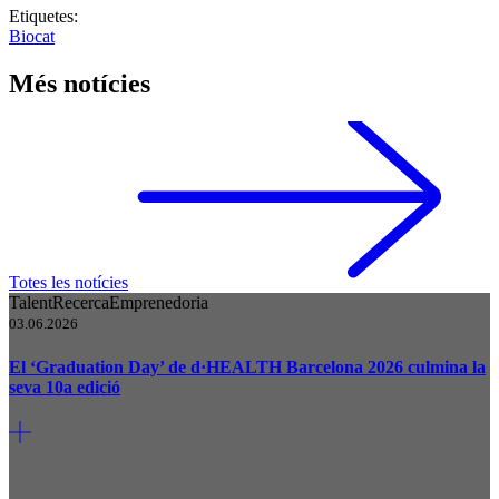
Etiquetes:
Biocat
Més notícies
Totes les notícies
Talent
Recerca
Emprenedoria
03.06.2026
El ‘Graduation Day’ de d·HEALTH Barcelona 2026 culmina la
seva 10a edició