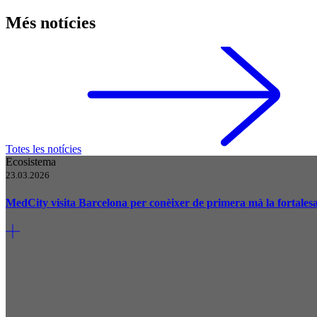
Més notícies
Totes les notícies
Ecosistema
23.03.2026
MedCity visita Barcelona per conèixer de primera mà la fortalesa d