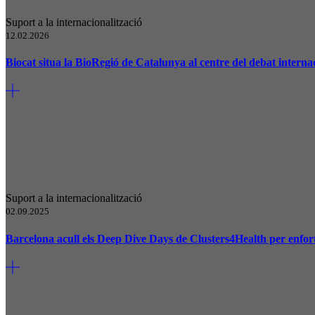
Suport a la internacionalització
12.02.2026
Biocat situa la BioRegió de Catalunya al centre del debat inter
Suport a la internacionalització
02.09.2025
Barcelona acull els Deep Dive Days de Clusters4Health per enfort