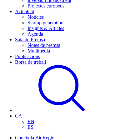
Inversió i finançament
Projectes europeus
Actualitat
Notícies
Startup generation
Insights & Articles
Agenda
Sala de Premsa
Notes de premsa
Multimèdia
Publicacions
Borsa de treball
CA
EN
ES
Coneix la BioRegió