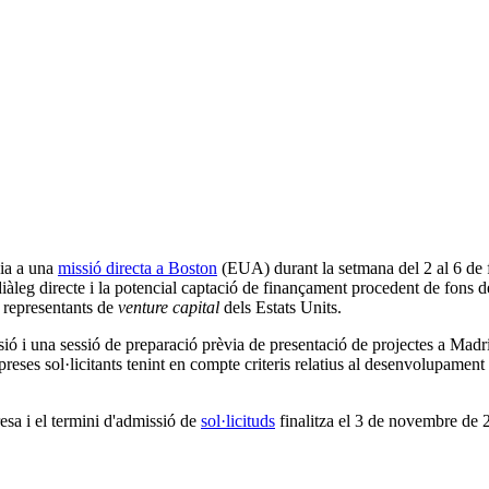
gia a una
missió directa a Boston
(EUA) durant la setmana del 2 al 6 de fe
eg directe i la potencial captació de finançament procedent de fons de c
representants de
venture capital
dels Estats Units.
ssió i una sessió de preparació prèvia de presentació de projectes a Madr
reses sol·licitants tenint en compte criteris relatius al desenvolupament
esa i el termini d'admissió de
sol·licituds
finalitza el 3 de novembre de 