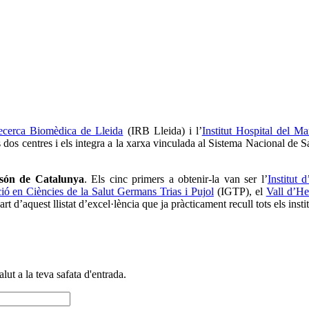
Recerca Biomèdica de Lleida
(IRB Lleida) i l’
Institut Hospital del M
 dos centres i els integra a la xarxa vinculada al Sistema Nacional de Sa
són de Catalunya
. Els cinc primers a obtenir-la van ser l’
Institut
ació en Ciències de la Salut Germans Trias i Pujol
(IGTP), el
Vall d’He
 d’aquest llistat d’excel·lència que ja pràcticament recull tots els insti
alut a la teva safata d'entrada.