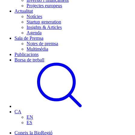
Inversió i finançament
Projectes europeus
Actualitat
Notícies
Startup generation
Insights & Articles
Agenda
Sala de Premsa
Notes de premsa
Multimèdia
Publicacions
Borsa de treball
CA
EN
ES
Coneix la BioRegió