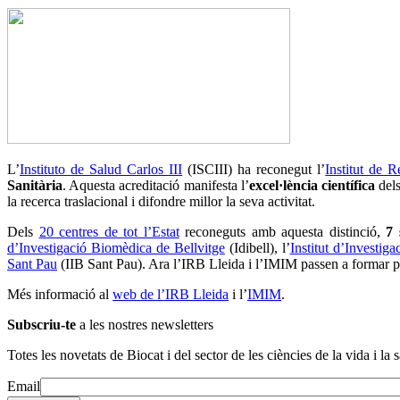
L’
Instituto de Salud Carlos III
(ISCIII) ha reconegut l’
Institut de 
Sanitària
. Aquesta acreditació manifesta l’
excel·lència científica
dels
la recerca traslacional i difondre millor la seva activitat.
Dels
20 centres de tot l’Estat
reconeguts amb aquesta distinció,
7 
d’Investigació Biomèdica de Bellvitge
(Idibell), l’
Institut d’Investig
Sant Pau
(IIB Sant Pau). Ara l’IRB Lleida i l’IMIM passen a formar part
Més informació al
web de l’IRB Lleida
i l’
IMIM
.
Subscriu-te
a les nostres newsletters
Totes les novetats de Biocat i del sector de les ciències de la vida i la s
Email