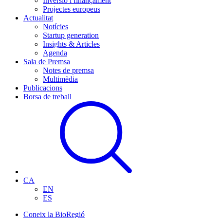
Inversió i finançament
Projectes europeus
Actualitat
Notícies
Startup generation
Insights & Articles
Agenda
Sala de Premsa
Notes de premsa
Multimèdia
Publicacions
Borsa de treball
CA
EN
ES
Coneix la BioRegió