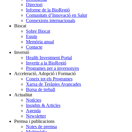
Directori
Informe de la BioRegió
Comunitats d’Innovació en Salut
Connexions internacionals
Biocat
Sobre Biocat
Equip
Memòria anual
Contacte
Inversió
Health Investment Portal
Invertir a la BioRegió
Programes per a inversors/es
Acceleració, Adopció i Formació
Coneix tot els Programes
Xarxa de Teràpies Avançades
Borsa de treball
Actualitat
Notícies
Insights & Articles
Agenda
Newsletter
Premsa i publicacions
Notes de premsa
Multimèdia