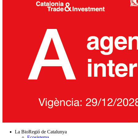
La BioRegió de Catalunya
Ecosistema