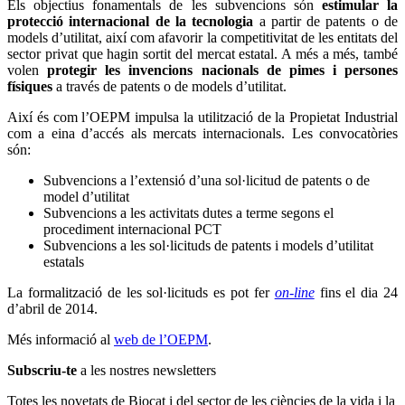
Els objectius fonamentals de les subvencions són
estimular la
protecció internacional de la tecnologia
a partir de patents o de
models d’utilitat, així com afavorir la competitivitat de les entitats del
sector privat que hagin sortit del mercat estatal. A més a més, també
volen
protegir les invencions nacionals de pimes i persones
físiques
a través de patents o de models d’utilitat.
Així és com l’OEPM impulsa la utilització de la Propietat Industrial
com a eina d’accés als mercats internacionals. Les convocatòries
són:
Subvencions a l’extensió d’una sol·licitud de patents o de
model d’utilitat
Subvencions a les activitats dutes a terme segons el
procediment internacional PCT
Subvencions a les sol·licituds de patents i models d’utilitat
estatals
La formalització de les sol·licituds es pot fer
on-line
fins el dia 24
d’abril de 2014.
Més informació al
web de l’OEPM
.
Subscriu-te
a les nostres newsletters
Totes les novetats de Biocat i del sector de les ciències de la vida i la