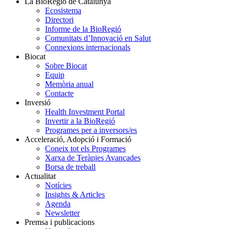
La BioRegió de Catalunya
Ecosistema
Directori
Informe de la BioRegió
Comunitats d’Innovació en Salut
Connexions internacionals
Biocat
Sobre Biocat
Equip
Memòria anual
Contacte
Inversió
Health Investment Portal
Invertir a la BioRegió
Programes per a inversors/es
Acceleració, Adopció i Formació
Coneix tot els Programes
Xarxa de Teràpies Avançades
Borsa de treball
Actualitat
Notícies
Insights & Articles
Agenda
Newsletter
Premsa i publicacions