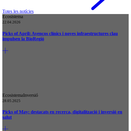
Totes les notícies
Ecosistema
22.04.2026
Picks of April: Avenços clínics i noves infraestructures clau
impulsen la BioRegió
Ecosistema
Inversió
28.05.2025
Picks of May: destacats en recerca, digitalització i inversió en
salut