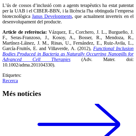
L’ús de cossos d’inclusió com a agents terapèutics ha estat patentat
per la UAB i el CIBER-BBN, i la llicència l'ha obtinguda l’empresa
biotecnològica
Janus Developments
, que actualment inverteix en el
desenvolupament del producte.
Article de referència:
Vázquez, E., Corchero, J. L., Burgueño, J.
F., Seras-Franzoso, J., Kosoy, A., Bosser, R., Mendoza, R.,
Martínez-Láinez, J. M., Rinas, U., Fernández, E., Ruiz-Avila, L.,
García-Fruitós, E. and Villaverde, A. (2012),
Functional Inclusion
Bodies Produced in Bacteria as Naturally Occurring Nanopills for
Advanced Cell Therapies
(Adv. Mater. doi:
10.1002/adma.201104330).
Etiquetes:
Recerca
Més notícies