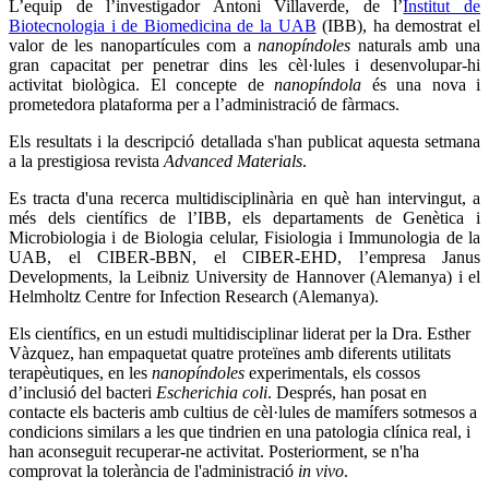
L’equip de l’investigador Antoni Villaverde, de l’
Institut de
Biotecnologia i de Biomedicina de la UAB
(IBB), ha demostrat el
valor de les nanopartícules com a
nanopíndoles
naturals amb una
gran capacitat per penetrar dins les cèl·lules i desenvolupar-hi
activitat biològica. El concepte de
nanopíndola
és una nova i
prometedora plataforma per a l’administració de fàrmacs.
Els resultats i la descripció detallada s'han publicat aquesta setmana
a la prestigiosa revista
Advanced Materials
.
Es tracta d'una recerca multidisciplinària en què han intervingut, a
més dels científics de l’IBB, els departaments de Genètica i
Microbiologia i de Biologia celular, Fisiologia i Immunologia de la
UAB, el CIBER-BBN, el CIBER-EHD, l’empresa Janus
Developments, la Leibniz University de Hannover (Alemanya) i el
Helmholtz Centre for Infection Research (Alemanya).
Els científics, en un estudi multidisciplinar liderat per la Dra. Esther
Vàzquez, han empaquetat quatre proteïnes amb diferents utilitats
terapèutiques, en les
nanopíndoles
experimentals, els cossos
d’inclusió del bacteri
Escherichia coli
. Després, han posat en
contacte els bacteris amb cultius de cèl·lules de mamífers sotmesos a
condicions similars a les que tindrien en una patologia clínica real, i
han aconseguit recuperar-ne activitat. Posteriorment, se n'ha
comprovat la tolerància de l'administració
in vivo
.