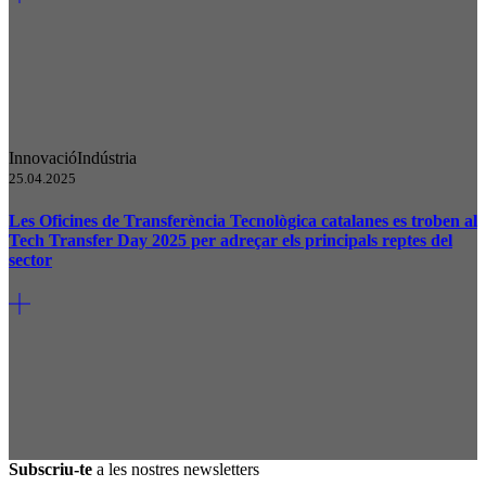
Innovació
Indústria
25.04.2025
Les Oficines de Transferència Tecnològica catalanes es troben al
Tech Transfer Day 2025 per adreçar els principals reptes del
sector
Subscriu-te
a les nostres newsletters