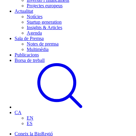
Inversió i finançament
Projectes europeus
Actualitat
Notícies
Startup generation
Insights & Articles
Agenda
Sala de Premsa
Notes de premsa
Multimèdia
Publicacions
Borsa de treball
CA
EN
ES
Coneix la BioRegió