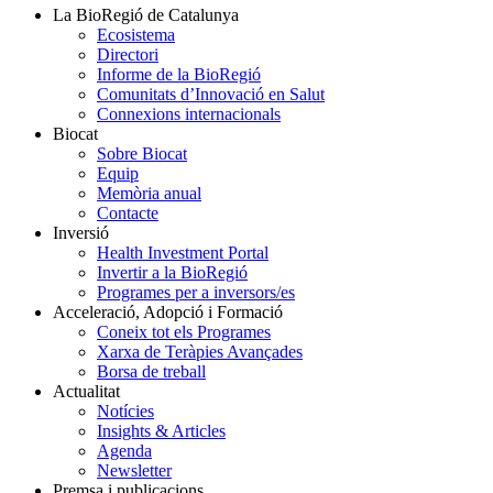
La BioRegió de Catalunya
Ecosistema
Directori
Informe de la BioRegió
Comunitats d’Innovació en Salut
Connexions internacionals
Biocat
Sobre Biocat
Equip
Memòria anual
Contacte
Inversió
Health Investment Portal
Invertir a la BioRegió
Programes per a inversors/es
Acceleració, Adopció i Formació
Coneix tot els Programes
Xarxa de Teràpies Avançades
Borsa de treball
Actualitat
Notícies
Insights & Articles
Agenda
Newsletter
Premsa i publicacions