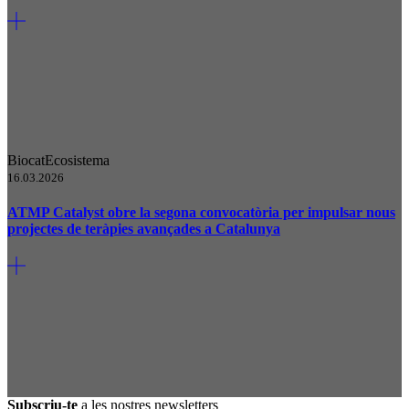
Biocat
Ecosistema
16.03.2026
ATMP Catalyst obre la segona convocatòria per impulsar nous
projectes de teràpies avançades a Catalunya
Subscriu-te
a les nostres newsletters