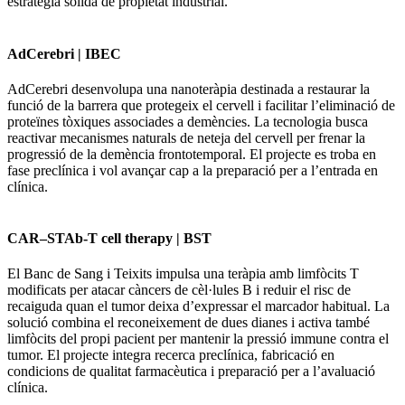
estratègia sòlida de propietat industrial.
AdCerebri | IBEC
AdCerebri desenvolupa una nanoteràpia destinada a restaurar la
funció de la barrera que protegeix el cervell i facilitar l’eliminació de
proteïnes tòxiques associades a demències. La tecnologia busca
reactivar mecanismes naturals de neteja del cervell per frenar la
progressió de la demència frontotemporal. El projecte es troba en
fase preclínica i vol avançar cap a la preparació per a l’entrada en
clínica.
CAR–STAb-T cell therapy | BST
El Banc de Sang i Teixits impulsa una teràpia amb limfòcits T
modificats per atacar càncers de cèl·lules B i reduir el risc de
recaiguda quan el tumor deixa d’expressar el marcador habitual. La
solució combina el reconeixement de dues dianes i activa també
limfòcits del propi pacient per mantenir la pressió immune contra el
tumor. El projecte integra recerca preclínica, fabricació en
condicions de qualitat farmacèutica i preparació per a l’avaluació
clínica.