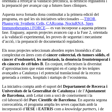
orientada a reforçar la validació preclínica, la definició reguladora i
la preparació per avançar cap a futures fases clíniques.
Aquesta nova fornada dona continuïtat a la primera edició del
programa, en què les sis iniciatives seleccionades —
THOR,
Phagocytic Synthetic Cells, CARcoma, NoctuRNA, Spes
Immunotherapies i FORCE
— es van incorporar a aquesta primera
fase. Enguany, aquests projectes avancen cap a la Fase 2, orientada
a la validació experimental, les proves de seguretat i mecanisme
d’acció, i la preparació de documentació reguladora.
Els nous projectes seleccionats aborden reptes biomèdics d’alta
complexitat en àrees com el
càncer colorectal, els tumors sòlids, el
càncer d’endometri, les metàstasis, la demència frontotemporal i
els càncers de cèl·lules B
. En conjunt, reflecteixen la diversitat
d’aproximacions que estan emergint en el camp de les teràpies
avançades a Catalunya i el potencial translacional de la recerca
generada a centres, hospitals i startups de l’ecosistema.
La iniciativa compta amb el suport del
Departament de Recerca i
Universitats de la Generalitat de Catalunya
i de l’
Ajuntament
de Barcelona
, amb Leitat com a soci de coneixement i la
col·laboració del
Parc Científic de Barcelona
. En aquesta segona
convocatòria, el programa amplia les seves capacitats amb la
incorporació d’
IESE
i
EATRIS
com a
knowledge partners
, i de