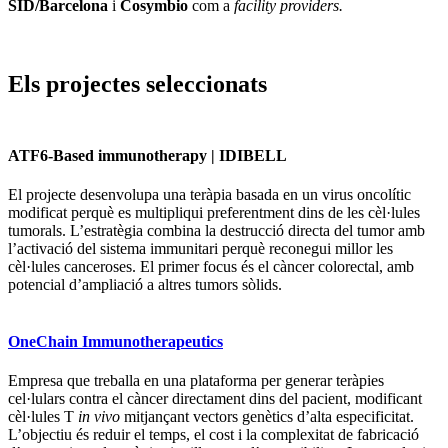
SID/Barcelona
i
Cosymbio
com a
facility providers.
Els projectes seleccionats
ATF6-Based immunotherapy | IDIBELL
El projecte desenvolupa una teràpia basada en un virus oncolític
modificat perquè es multipliqui preferentment dins de les cèl·lules
tumorals. L’estratègia combina la destrucció directa del tumor amb
l’activació del sistema immunitari perquè reconegui millor les
cèl·lules canceroses. El primer focus és el càncer colorectal, amb
potencial d’ampliació a altres tumors sòlids.
OneChain Immunotherapeutics
Empresa que treballa en una plataforma per generar teràpies
cel·lulars contra el càncer directament dins del pacient, modificant
cèl·lules T
in vivo
mitjançant vectors genètics d’alta especificitat.
L’objectiu és reduir el temps, el cost i la complexitat de fabricació