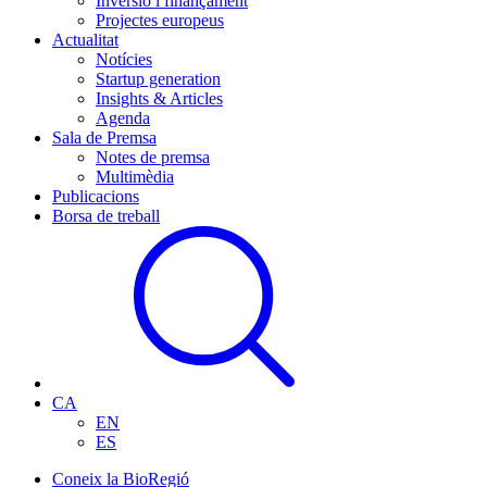
Inversió i finançament
Projectes europeus
Actualitat
Notícies
Startup generation
Insights & Articles
Agenda
Sala de Premsa
Notes de premsa
Multimèdia
Publicacions
Borsa de treball
CA
EN
ES
Coneix la BioRegió