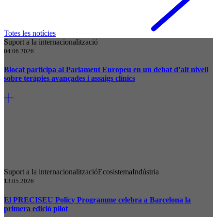
Totes les notícies
Suport a la internacionalització
04.06.2026
Biocat participa al Parlament Europeu en un debat d’alt nivell
sobre teràpies avançades i assaigs clínics
Suport a la internacionalització
Ecosistema
Indústria
13.05.2026
El PRECISEU Policy Programme celebra a Barcelona la
primera edició pilot