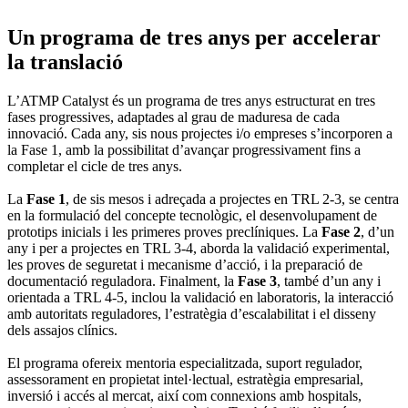
Un programa de tres anys per accelerar
la translació
L’ATMP Catalyst és un programa de tres anys estructurat en tres
fases progressives, adaptades al grau de maduresa de cada
innovació. Cada any, sis nous projectes i/o empreses s’incorporen a
la Fase 1, amb la possibilitat d’avançar progressivament fins a
completar el cicle de tres anys.
La
Fase 1
, de sis mesos i adreçada a projectes en TRL 2-3, se centra
en la formulació del concepte tecnològic, el desenvolupament de
prototips inicials i les primeres proves preclíniques. La
Fase 2
, d’un
any i per a projectes en TRL 3-4, aborda la validació experimental,
les proves de seguretat i mecanisme d’acció, i la preparació de
documentació reguladora. Finalment, la
Fase 3
, també d’un any i
orientada a TRL 4-5, inclou la validació en laboratoris, la interacció
amb autoritats reguladores, l’estratègia d’escalabilitat i el disseny
dels assajos clínics.
El programa ofereix mentoria especialitzada, suport regulador,
assessorament en propietat intel·lectual, estratègia empresarial,
inversió i accés al mercat, així com connexions amb hospitals,