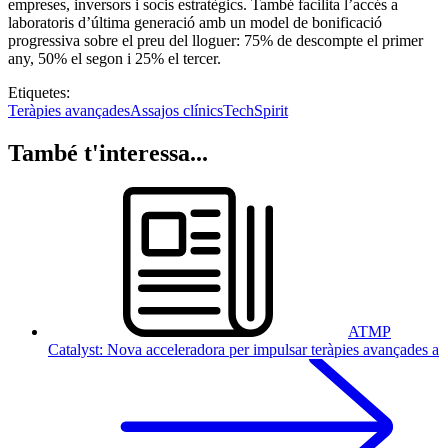
empreses, inversors i socis estratègics. També facilita l’accés a
laboratoris d’última generació amb un model de bonificació
progressiva sobre el preu del lloguer: 75% de descompte el primer
any, 50% el segon i 25% el tercer.
Etiquetes:
Teràpies avançades
Assajos clínics
TechSpirit
També t'interessa...
ATMP
Catalyst: Nova acceleradora per impulsar teràpies avançades a