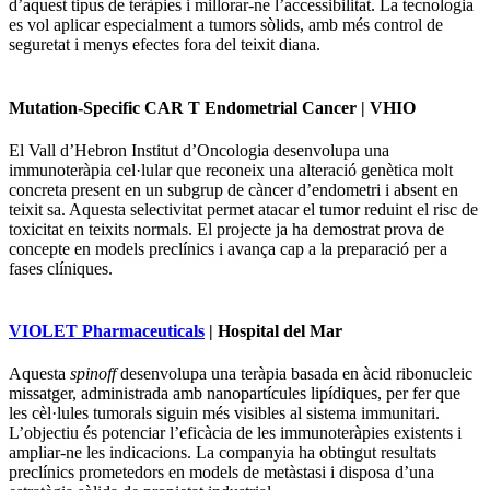
d’aquest tipus de teràpies i millorar-ne l’accessibilitat. La tecnologia
es vol aplicar especialment a tumors sòlids, amb més control de
seguretat i menys efectes fora del teixit diana.
Mutation-Specific CAR T Endometrial Cancer | VHIO
El Vall d’Hebron Institut d’Oncologia desenvolupa una
immunoteràpia cel·lular que reconeix una alteració genètica molt
concreta present en un subgrup de càncer d’endometri i absent en
teixit sa. Aquesta selectivitat permet atacar el tumor reduint el risc de
toxicitat en teixits normals. El projecte ja ha demostrat prova de
concepte en models preclínics i avança cap a la preparació per a
fases clíniques.
VIOLET Pharmaceuticals
| Hospital del Mar
Aquesta
spinoff
desenvolupa una teràpia basada en àcid ribonucleic
missatger, administrada amb nanopartícules lipídiques, per fer que
les cèl·lules tumorals siguin més visibles al sistema immunitari.
L’objectiu és potenciar l’eficàcia de les immunoteràpies existents i
ampliar-ne les indicacions. La companyia ha obtingut resultats
preclínics prometedors en models de metàstasi i disposa d’una