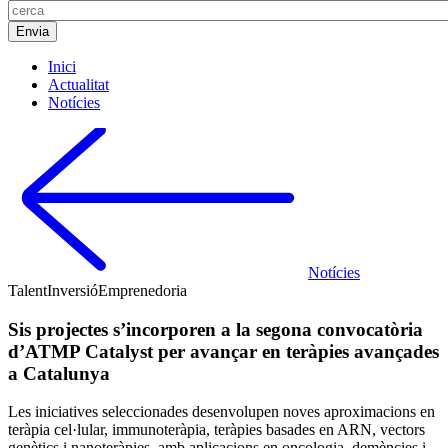
Inici
Actualitat
Notícies
Notícies
Talent
Inversió
Emprenedoria
Sis projectes s’incorporen a la segona convocatòria
d’ATMP Catalyst per avançar en teràpies avançades
a Catalunya
Les iniciatives seleccionades desenvolupen noves aproximacions en
teràpia cel·lular, immunoteràpia, teràpies basades en ARN, vectors
genètics i nanoteràpies, amb aplicacions en oncologia, demències i