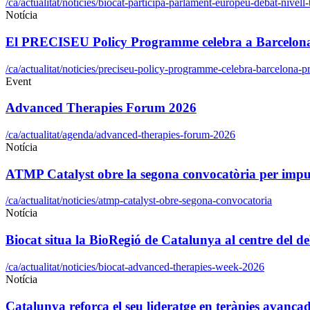
/ca/actualitat/noticies/biocat-participa-parlament-europeu-debat-nivell
Notícia
El PRECISEU Policy Programme celebra a Barcelona l
/ca/actualitat/noticies/preciseu-policy-programme-celebra-barcelona-pr
Event
Advanced Therapies Forum 2026
/ca/actualitat/agenda/advanced-therapies-forum-2026
Notícia
ATMP Catalyst obre la segona convocatòria per impul
/ca/actualitat/noticies/atmp-catalyst-obre-segona-convocatoria
Notícia
Biocat situa la BioRegió de Catalunya al centre del 
/ca/actualitat/noticies/biocat-advanced-therapies-week-2026
Notícia
Catalunya reforça el seu lideratge en teràpies avan