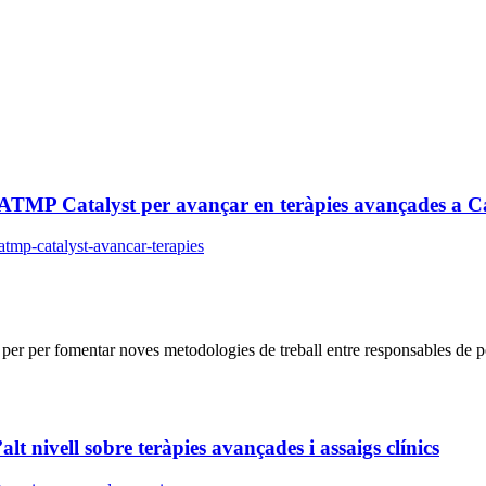
 d’ATMP Catalyst per avançar en teràpies avançades a 
datmp-catalyst-avancar-terapies
r per fomentar noves metodologies de treball entre responsables de pol
t nivell sobre teràpies avançades i assaigs clínics