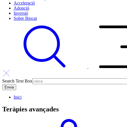
Acceleració
Adopció
Inversió
Sobre Biocat
Search Text Box
Inici
Teràpies avançades