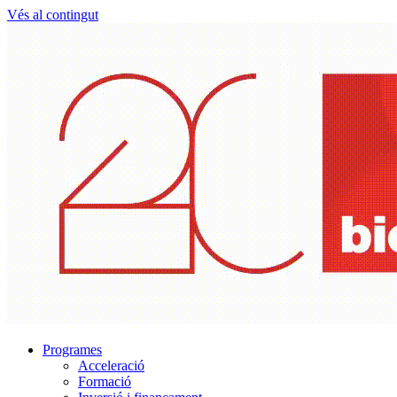
Vés al contingut
Programes
Acceleració
Formació