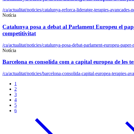
/ca/actualitat/noticies/catalunya-reforca-lideratge-terapies-avancades
Notícia
Catalunya posa a debat al Parlament Europeu el paper 
competitivitat
/ca/actualitat/noticies/catalunya-posa-debat-parlament-europeu-paper-
Notícia
Barcelona es consolida com a capital europea de les
/ca/actualitat/noticies/barcelona-consolida-capital-europea-terapies-a
1
2
3
4
5
6