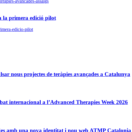
-terapies-avancades-assaigs
a primera edició pilot
imera-edicio-pilot
sar nous projectes de teràpies avançades a Catalunya
debat internacional a l’Advanced Therapies Week 2026
çades amb una nova identitat i nou web ATMP Catalonia