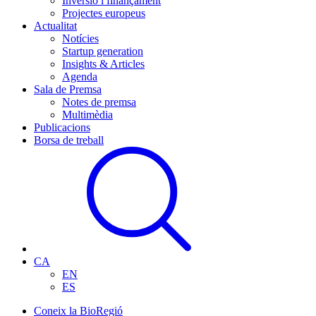
Inversió i finançament
Projectes europeus
Actualitat
Notícies
Startup generation
Insights & Articles
Agenda
Sala de Premsa
Notes de premsa
Multimèdia
Publicacions
Borsa de treball
CA
EN
ES
Coneix la BioRegió