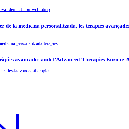
-nova-identitat-nou-web-atmp
de la medicina personalitzada, les teràpies avançades 
medicina-personalitzada-terapies
 teràpies avançades amb l’Advanced Therapies Europe 
vancades-ladvanced-therapies