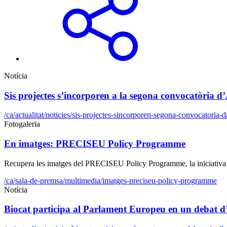
Notícia
Sis projectes s’incorporen a la segona convocatòria
/ca/actualitat/noticies/sis-projectes-sincorporen-segona-convocatoria-
Fotogaleria
En imatges: PRECISEU Policy Programme
Recupera les imatges del PRECISEU Policy Programme, la iniciativa pe
/ca/sala-de-premsa/multimedia/imatges-preciseu-policy-programme
Notícia
Biocat participa al Parlament Europeu en un debat d’al