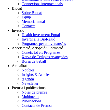
Connexions internacionals
Biocat
Sobre Biocat
Equip
Memòria anual
Contacte
Inversió
Health Investment Portal
Invertir a la BioRegió
Programes per a inversors/es
Acceleració, Adopció i Formació
Coneix tot els Programes
Xarxa de Teràpies Avançades
Borsa de treball
Actualitat
Notícies
Insights & Articles
Agenda
Newsletter
Premsa i publicacions
Notes de premsa
Multimèdia
Publicacions
Contacte de Premsa