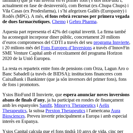
familiars) que ja van invertir en el primer fons (Ysios BioFund I,
actualment en fase de desinversió), com Bernat (ex-Chupa Chups) i
Vila Casas (ex Prodesfarma), i s’hi afegeixen Gallés (Europastry) i
Rodés (MPG). A més,
el fons rebrà recursos per primera vegada
de dues farmacèutiques
,
Chemo
i
Gebro Pharma
.
Aquesta part representa el 42% del capital invertit. La firma també
ha aconseguit incorporar diner públic, concretament 20 milions
d’euros compromesos del CDTI a través del seu
programa Innvierte
,
i 20 milions més del
Fons Europeu d’Inversions
a través d’InnovFin
SME Venture Capital amb el recolzament del programa Horizon
2020 de la Unió Europea.
La resta es reparteix entre fons de pensions com Orza, Lagun Aro o
Banc Sabadell (a través de BIDSA); institucions financeres com
CaixaBank i Bankinter (que ja són inversors del primer fons), fons
de fons i promotors.
Ysios BioFund II Innvierte, que
espera anunciar noves inversions
abans de finals d’any
, ja ha participat en rondes de finançament
amb les espanyoles
Sanifit
,
Minoryx Therapeutics
i
Aelix
Therapeutics
, la suïssa
Prexton Therapeutics
i l'americana
Aura
Biosciences
. Preveu invertir principalment a Europa i amb especial
interès en Espanya.
Ysios Capital calcula que el fons tindrà 10 anys de vida, cinc per