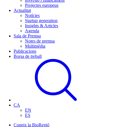
Inversió i finançament
Projectes europeus
Actualitat
Notícies
Startup generation
Insights & Articles
Agenda
Sala de Premsa
Notes de premsa
Multimèdia
Publicacions
Borsa de treball
CA
EN
ES
Coneix la BioRegió