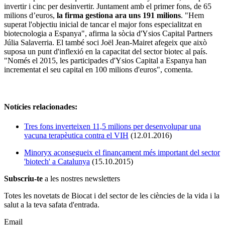
invertir i cinc per desinvertir. Juntament amb el primer fons, de 65
milions d’euros,
la firma gestiona ara uns 191 milions
. "Hem
superat l'objectiu inicial de tancar el major fons especialitzat en
biotecnologia a Espanya", afirma la sòcia d'Ysios Capital Partners
Júlia Salaverria. El també soci Joël Jean-Mairet afegeix que això
suposa un punt d'inflexió en la capacitat del sector biotec al país.
"Només el 2015, les participades d'Ysios Capital a Espanya han
incrementat el seu capital en 100 milions d'euros", comenta.
Notícies relacionades:
Tres fons inverteixen 11,5 milions per desenvolupar una
vacuna terapèutica contra el VIH
(12.01.2016)
Minoryx aconsegueix el finançament més important del sector
'biotech' a Catalunya
(15.10.2015)
Subscriu-te
a les nostres newsletters
Totes les novetats de Biocat i del sector de les ciències de la vida i la
salut a la teva safata d'entrada.
Email