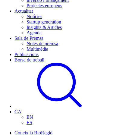
Inversió i finançament
Projectes europeus
Actualitat
Notícies
Startup generation
Insights & Articles
Agenda
Sala de Premsa
Notes de premsa
Multimèdia
Publicacions
Borsa de treball
CA
EN
ES
Coneix la BioRegió