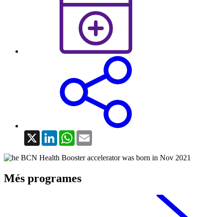
X
LinkedIn
WhatsApp
Email
Més programes