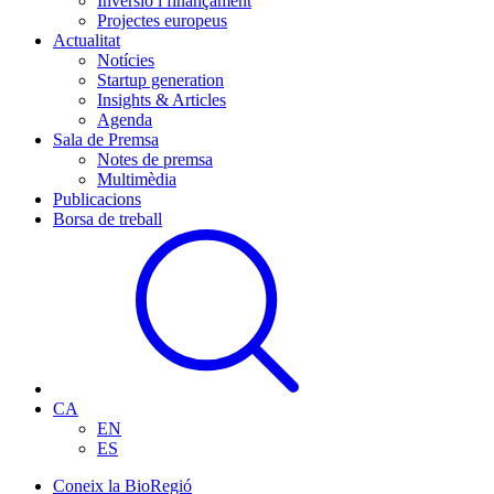
Inversió i finançament
Projectes europeus
Actualitat
Notícies
Startup generation
Insights & Articles
Agenda
Sala de Premsa
Notes de premsa
Multimèdia
Publicacions
Borsa de treball
CA
EN
ES
Coneix la BioRegió