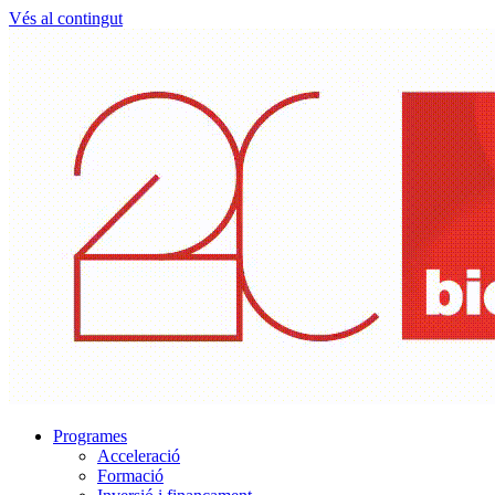
Vés al contingut
Programes
Acceleració
Formació