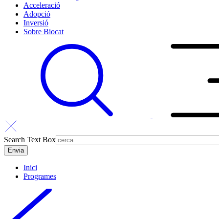
Acceleració
Adopció
Inversió
Sobre Biocat
Search Text Box
Inici
Programes