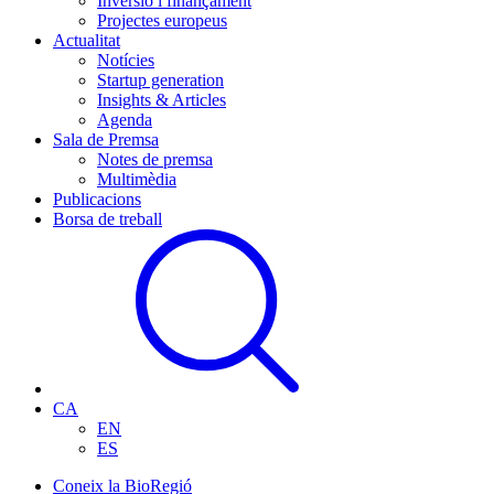
Inversió i finançament
Projectes europeus
Actualitat
Notícies
Startup generation
Insights & Articles
Agenda
Sala de Premsa
Notes de premsa
Multimèdia
Publicacions
Borsa de treball
CA
EN
ES
Coneix la BioRegió