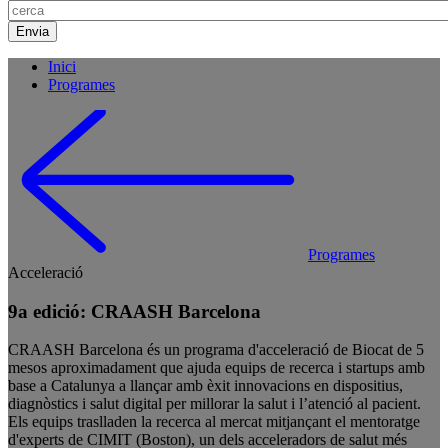
Inici
Programes
Programes
Acceleració
9a edició: CRAASH Barcelona
CRAASH Barcelona és un programa d'acceleració de Biocat de 5
mesos aproximadament que ajuda equips de recerca i startups amb
base a Catalunya a llançar amb èxit innovacions en dispositius,
diagnòstics i salut digital per millorar la salut i l’atenció al pacient.
Els equips traslladen la recerca al mercat mitjançant el mentoratge
d'experts de CIMIT (Boston), un dels acceleradors de salut més