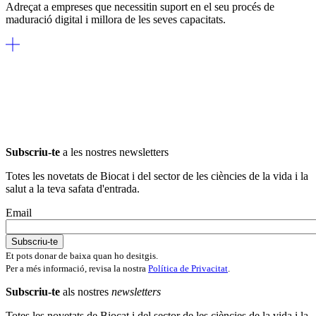
Adreçat a empreses que necessitin suport en el seu procés de
maduració digital i millora de les seves capacitats.
Subscriu-te
a les nostres newsletters
Totes les novetats de Biocat i del sector de les ciències de la vida i la
salut a la teva safata d'entrada.
Email
Et pots donar de baixa quan ho desitgis.
Per a més informació, revisa la nostra
Política de Privacitat
.
Subscriu-te
als nostres
newsletters
Totes les novetats de Biocat i del sector de les ciències de la vida i la