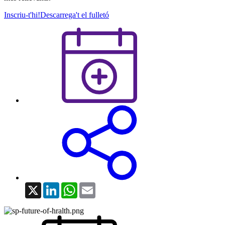
Inscriu-t'hi!
Descarrega't el fulletó
X
LinkedIn
WhatsApp
Email