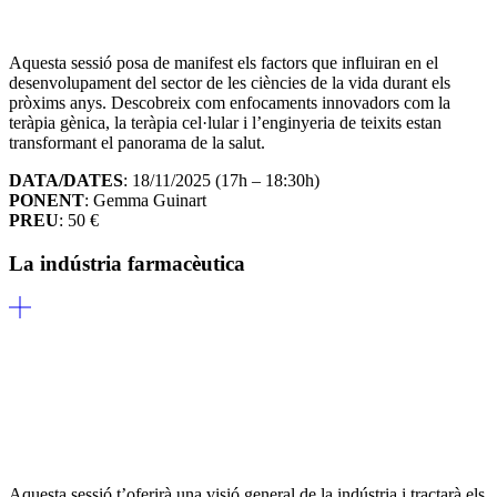
Aquesta sessió posa de manifest els factors que influiran en el
desenvolupament del sector de les ciències de la vida durant els
pròxims anys. Descobreix com enfocaments innovadors com la
teràpia gènica, la teràpia cel·lular i l’enginyeria de teixits estan
transformant el panorama de la salut.
DATA/DATES
: 18/11/2025 (17h – 18:30h)
PONENT
: Gemma Guinart
PREU
: 50 €
La indústria farmacèutica
Aquesta sessió t’oferirà una visió general de la indústria i tractarà els