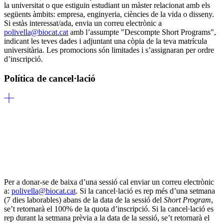
la universitat o que estiguin estudiant un màster relacionat amb els
següents àmbits: empresa, enginyeria, ciències de la vida o disseny.
Si estàs interessat/ada, envia un correu electrònic a
polivella@biocat.cat
amb l’assumpte "Descompte Short Programs",
indicant les teves dades i adjuntant una còpia de la teva matrícula
universitària. Les promocions són limitades i s’assignaran per ordre
d’inscripció.
Política de cancel·lació
Per a donar-se de baixa d’una sessió cal enviar un correu electrònic
a:
polivella@biocat.cat
. Si la cancel·lació es rep més d’una setmana
(7 dies laborables) abans de la data de la sessió del
Short Program
,
se’t retornarà el 100% de la quota d’inscripció. Si la cancel·lació es
rep durant la setmana prèvia a la data de la sessió, se’t retornarà el