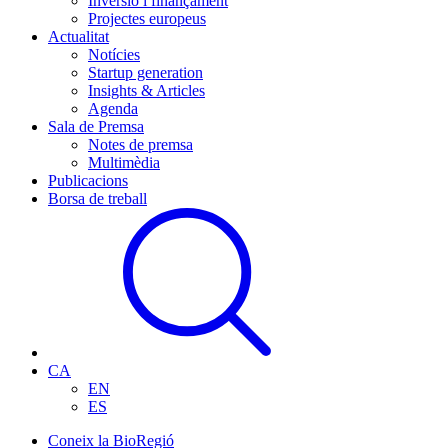
Inversió i finançament
Projectes europeus
Actualitat
Notícies
Startup generation
Insights & Articles
Agenda
Sala de Premsa
Notes de premsa
Multimèdia
Publicacions
Borsa de treball
CA
EN
ES
Coneix la BioRegió