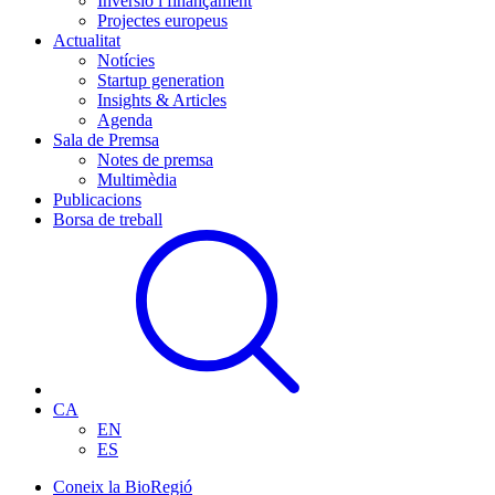
Inversió i finançament
Projectes europeus
Actualitat
Notícies
Startup generation
Insights & Articles
Agenda
Sala de Premsa
Notes de premsa
Multimèdia
Publicacions
Borsa de treball
CA
EN
ES
Coneix la BioRegió