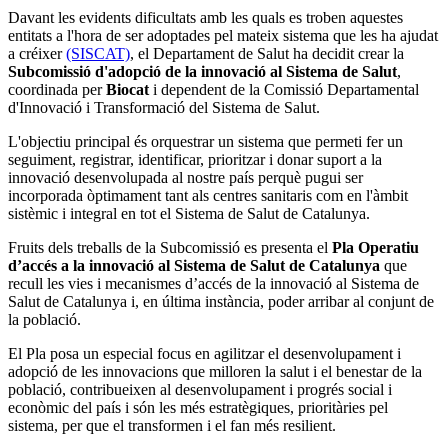
Davant les evidents dificultats amb les quals es troben aquestes
entitats a l'hora de ser adoptades pel mateix sistema que les ha ajudat
a créixer
(SISCAT)
, el Departament de Salut ha decidit crear la
Subcomissió d'adopció de la innovació al Sistema de Salut
,
coordinada per
Biocat
i dependent de la Comissió Departamental
d'Innovació i Transformació del Sistema de Salut.
L'objectiu principal és orquestrar un sistema que permeti fer un
seguiment, registrar, identificar, prioritzar i donar suport a la
innovació desenvolupada al nostre país perquè pugui ser
incorporada òptimament tant als centres sanitaris com en l'àmbit
sistèmic i integral en tot el Sistema de Salut de Catalunya.
Fruits dels treballs de la Subcomissió es presenta el
Pla Operatiu
d’accés a la innovació al Sistema de Salut de Catalunya
que
recull les vies i mecanismes d’accés de la innovació al Sistema de
Salut de Catalunya i, en última instància, poder arribar al conjunt de
la població.
El Pla posa un especial focus en agilitzar el desenvolupament i
adopció de les innovacions que milloren la salut i el benestar de la
població, contribueixen al desenvolupament i progrés social i
econòmic del país i són les més estratègiques, prioritàries pel
sistema, per que el transformen i el fan més resilient.