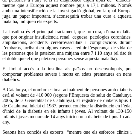
mentre que a Europa aquest nombre puja a 17,1 milions. Només
amb una intensificació de la investigació global, en la qual Europa
juga un paper important, s’aconseguirà trobar una cura a aquesta
malaltia, indiquen els experts.
La insulina és el principal tractament, que no cura, d’una malaltia
que pot originar insuficiència renal, ceguesa, patologies coronàries,
amputacions, accidents cerebrovasculars i complicacions durant
l’embaràs, arribant en alguns casos a reduir l’esperança de vida de
les persones que la pateixen una mitjana entre 7 i 10 anys (el risc és
el doble que el que pateixen persones sense aquesta malaltia).
El limitat accés a la insulina als països no desenvolupats, pot
comportar problemes severs i morts en edats prematures en nens
diabètics.
A Catalunya, el nombre estimat actualment de persones amb diabetis
està al voltant de 410.000 (segons l’Enquesta de salut de Catalunya
2006, de la Generalitat de Catalunya). El registre de diabetis tipus 1
de Catalunya, iniciat el 1987, permet conèixer la distribució en l’edat
d’inici de la diabetis en els infants i joves. Al voltant de 130-150
infants i joves menors de 14 anys inicien una diabetis de tipus 1 cada
any.
Segons han conclòs els experts, “mentre que els esforços clínics i