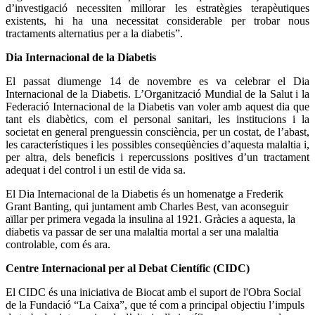
d’investigació necessiten millorar les estratègies terapèutiques
existents, hi ha una necessitat considerable per trobar nous
tractaments alternatius per a la diabetis”.
Dia Internacional de la Diabetis
El passat diumenge 14 de novembre es va celebrar el Dia
Internacional de la Diabetis. L’Organització Mundial de la Salut i la
Federació Internacional de la Diabetis van voler amb aquest dia que
tant els diabètics, com el personal sanitari, les institucions i la
societat en general prenguessin consciència, per un costat, de l’abast,
les característiques i les possibles conseqüències d’aquesta malaltia i,
per altra, dels beneficis i repercussions positives d’un tractament
adequat i del control i un estil de vida sa.
El Dia Internacional de la Diabetis és un homenatge a Frederik
Grant Banting, qui juntament amb Charles Best, van aconseguir
aïllar per primera vegada la insulina al 1921. Gràcies a aquesta, la
diabetis va passar de ser una malaltia mortal a ser una malaltia
controlable, com és ara.
Centre Internacional per al Debat Científic (CIDC)
El CIDC és una iniciativa de Biocat amb el suport de l'Obra Social
de la Fundació “La Caixa”, que té com a principal objectiu l’impuls