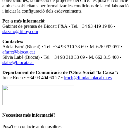
convocatòries, la direcció de projectes del CIDC es posa en contacte
amb els sol·licitants per formalitzar les condicions de la col·laboració
i iniciar la configuració dels esdeveniments.
Per a més informació:
Gabinet de premsa de Biocat: F&A • Tel. +34 93 419 19 86 •
slazaro@filloy.com
Contactes:
Adela Farré (Biocat) • Tel. +34 93 310 33 69 • M. 626 992 057 •
afarre@biocat.cat
Silvia Labé (Biocat) • Tel. +34 93 310 33 69 • M. 662 315 400 •
slabe@biocat.cat
Departament de Comunicació de l'Obra Social “la Caixa”:
Irene Roch • +34 93 404 60 27 •
iroch@fundaciolacaixa.es
Necessites més informació?
Posa't en contacte amb nosaltres