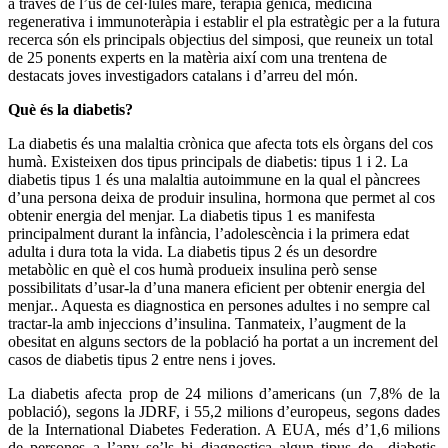
a través de l’ús de cèl·lules mare, teràpia gènica, medicina
regenerativa i immunoteràpia i establir el pla estratègic per a la futura
recerca són els principals objectius del simposi, que reuneix un total
de 25 ponents experts en la matèria així com una trentena de
destacats joves investigadors catalans i d’arreu del món.
Què és la diabetis?
La diabetis és una malaltia crònica que afecta tots els òrgans del cos
humà. Existeixen dos tipus principals de diabetis: tipus 1 i 2. La
diabetis tipus 1 és una malaltia autoimmune en la qual el pàncrees
d’una persona deixa de produir insulina, hormona que permet al cos
obtenir energia del menjar. La diabetis tipus 1 es manifesta
principalment durant la infància, l’adolescència i la primera edat
adulta i dura tota la vida. La diabetis tipus 2 és un desordre
metabòlic en què el cos humà produeix insulina però sense
possibilitats d’usar-la d’una manera eficient per obtenir energia del
menjar.. Aquesta es diagnostica en persones adultes i no sempre cal
tractar-la amb injeccions d’insulina. Tanmateix, l’augment de la
obesitat en alguns sectors de la població ha portat a un increment del
casos de diabetis tipus 2 entre nens i joves.
La diabetis afecta prop de 24 milions d’americans (un 7,8% de la
població), segons la JDRF, i 55,2 milions d’europeus, segons dades
de la International Diabetes Federation. A EUA, més d’1,6 milions
de persones a l’any se’ls hi diagnostica algun tipus de diabetis,