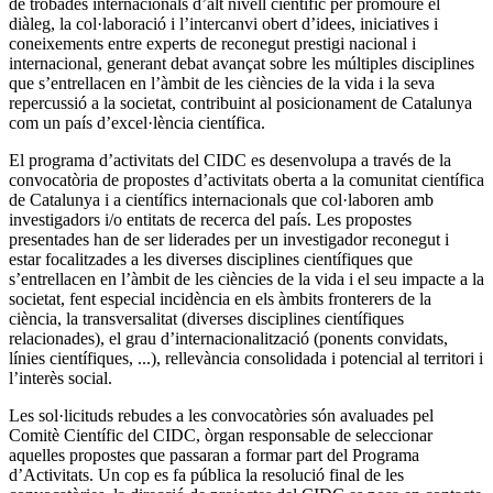
de trobades internacionals d’alt nivell científic per promoure el
diàleg, la col·laboració i l’intercanvi obert d’idees, iniciatives i
coneixements entre experts de reconegut prestigi nacional i
internacional, generant debat avançat sobre les múltiples disciplines
que s’entrellacen en l’àmbit de les ciències de la vida i la seva
repercussió a la societat, contribuint al posicionament de Catalunya
com un país d’excel·lència científica.
El programa d’activitats del CIDC es desenvolupa a través de la
convocatòria de propostes d’activitats oberta a la comunitat científica
de Catalunya i a científics internacionals que col·laboren amb
investigadors i/o entitats de recerca del país. Les propostes
presentades han de ser liderades per un investigador reconegut i
estar focalitzades a les diverses disciplines científiques que
s’entrellacen en l’àmbit de les ciències de la vida i el seu impacte a la
societat, fent especial incidència en els àmbits fronterers de la
ciència, la transversalitat (diverses disciplines científiques
relacionades), el grau d’internacionalització (ponents convidats,
línies científiques, ...), rellevància consolidada i potencial al territori i
l’interès social.
Les sol·licituds rebudes a les convocatòries són avaluades pel
Comitè Científic del CIDC, òrgan responsable de seleccionar
aquelles propostes que passaran a formar part del Programa
d’Activitats. Un cop es fa pública la resolució final de les