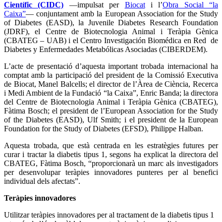
Científic (CIDC)
—impulsat per
Biocat
i l’
Obra Social “la
Caixa”
— conjuntament amb la European Association for the Study
of Diabetes (EASD), la Juvenile Diabetes Research Foundation
(JDRF), el Centre de Biotecnologia Animal i Teràpia Gènica
(CBATEG – UAB) i el Centro Investigación Biomédica en Red de
Diabetes y Enfermedades Metabólicas Asociadas (CIBERDEM).
L’acte de presentació d’aquesta important trobada internacional ha
comptat amb la participació del president de la Comissió Executiva
de Biocat, Manel Balcells; el director de l’Àrea de Ciència, Recerca
i Medi Ambient de la Fundació “la Caixa”, Enric Banda; la directora
del Centre de Biotecnologia Animal i Teràpia Gènica (CBATEG),
Fàtima Bosch; el president de l’European Association for the Study
of the Diabetes (EASD), Ulf Smith; i el president de la European
Foundation for the Study of Diabetes (EFSD), Philippe Halban.
Aquesta trobada, que està centrada en les estratègies futures per
curar i tractar la diabetis tipus 1, segons ha explicat la directora del
CBATEG, Fàtima Bosch, “proporcionarà un marc als investigadors
per desenvolupar teràpies innovadores punteres per al benefici
individual dels afectats”.
Teràpies innovadores
Utilitzar teràpies innovadores per al tractament de la diabetis tipus 1