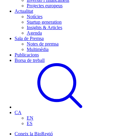
Inversió i finançament
Projectes europeus
Actualitat
Notícies
Startup generation
Insights & Articles
Agenda
Sala de Premsa
Notes de premsa
Multimèdia
Publicacions
Borsa de treball
CA
EN
ES
Coneix la BioRegió