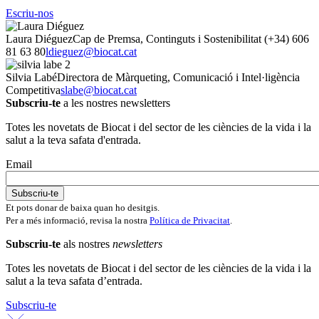
Escriu-nos
Laura Diéguez
Cap de Premsa, Continguts i Sostenibilitat
(+34) 606
81 63 80
ldieguez@biocat.cat
Silvia Labé
Directora de Màrqueting, Comunicació i Intel·ligència
Competitiva
slabe@biocat.cat
Subscriu-te
a les nostres newsletters
Totes les novetats de Biocat i del sector de les ciències de la vida i la
salut a la teva safata d'entrada.
Email
Et pots donar de baixa quan ho desitgis.
Per a més informació, revisa la nostra
Política de Privacitat
.
Subscriu-te
als nostres
newsletters
Totes les novetats de Biocat i del sector de les ciències de la vida i la
salut a la teva safata d’entrada.
Subscriu-te