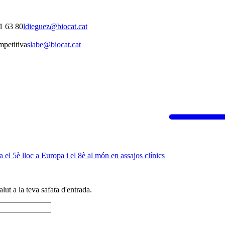
1 63 80
ldieguez@biocat.cat
mpetitiva
slabe@biocat.cat
el 5è lloc a Europa i el 8è al món en assajos clínics
alut a la teva safata d'entrada.