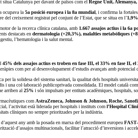
at situa Catalunya per davant de països com el
Regne Unit, Alemanya, 
ya ocupava la
5a posició europea i la 8a mundial
, i confirma la fortale
re del creixement registrat pel conjunt de l’Estat, que se situa en l’
1,9%
 motor de la recerca clínica catalana, amb
1.667 assajos actius i la 6a 
ents destacats en
dermatologia (+20,3%), malalties metabòliques (+8
igestiu, l’hematologia i la salut mental.
el
45% dels assajos actius es troben en fase III, el 33% en fase II, el
teràpies com per al desenvolupament d’estudis avançats amb potencial d’
er la solidesa del sistema sanitari, la qualitat dels hospitals universitar
udis i una col·laboració publicoprivada consolidada. El model català comb
ue arriben al
25%
i són impulsats per entitats acadèmiques, hospitals, soc
farmacèutiques com
AstraZeneca, Johnson & Johnson, Roche, Sanofi,
al, l’activitat està liderada per hospitals i instituts com
l’Hospital Clín
itats clíniques no sempre prioritzades per la indústria.
rtir d’aquest any amb la posada en marxa del procediment europeu
FAST
zació d’assajos multinacionals, facilitar l’atracció d’inversions i accele