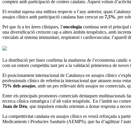
compten amb participació de centres catalans. Aquest volum d’activit
El resultat suposa una millora respecte a l’any anterior, quan Catalun
assajos clínics amb participació catalana han crescut un
7,5%
, per sob
Pel que fa a les àrees clíniques, l’
oncologia
continua sent el principal
una diversificació creixent cap a altres àmbits terapèutics, amb increm
vinculats al sistema immunitari, respiratori i cardiovascular, l’aparell d
La distribució per fases confirma la maduresa de l’ecosistema català: 
com un entorn competitiu tant per a la validació primerenca de noves 
El posicionament internacional de Catalunya en assajos clínics s’explica p
professionals clínics de referència internacional que atrauen nous est
75% dels assajos
, amb un pes rellevant dels assajos no comercials, q
Entre els principals promotors comercials destaquen multinacionals 
recerca clínica estratègica i d’alt valor terapèutic. En l’àmbit no comerci
Joan de Déu
, que impulsen estudis orientats a donar resposta a necess
La competitivitat catalana en assajos clínics es veurà reforçada a pa
Medicaments i Productes Sanitaris (AEMPS), que ha d’agilitzar l’autorit