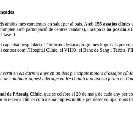
ançades
els àmbits més estratègics en salut per al país. Amb
156 assajos clínics
compten amb participació de centres catalans), i ocupa la
6a posició a 
 i fase II.
l i capacitat hospitalària. L’Informe destaca programes impulsats per
 i centres com l’Hospital Clínic, el VHIO, el Banc de Sang i Teixits, 
vertit en els darrers anys en un dels principals motors d’assajos clínics
 hem de combinar aquest lideratge en R+D amb una aposta ferma en l’àmb
al de l’Assaig Clínic
, que se celebra el 20 de maig de cada any per c
lor la recerca clínica com a eina imprescindible per desenvolupar nous tra