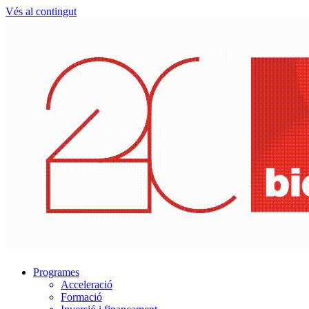
Vés al contingut
Programes
Acceleració
Formació