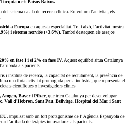
Turquia o els Països Baixos.
sa del sistema català de recerca clínica. En volum d’activitat, els
.
posició a Europa
en aquesta especialitat. Tot i això, l’activitat mostra
,9%) i sistema nerviós (+3,6%).
També destaquen els assajos
 20% en fase I i el 2% en fase IV.
Aquest equilibri situa Catalunya
arribada als pacients.
is i instituts de recerca, la capacitat de reclutament, la presència de
ina una forta activitat promoguda per la indústria, que representa el
ietats científiques o investigadors clínics.
 Amgen, Bayer i Pfizer
, que trien Catalunya per desenvolupar
ic, Vall d’Hebron, Sant Pau, Bellvitge, Hospital del Mar i Sant
-EU
, impulsat amb un fort protagonisme de l’ Agència Espanyola de
rar l’arribada de teràpies innovadores als pacients.