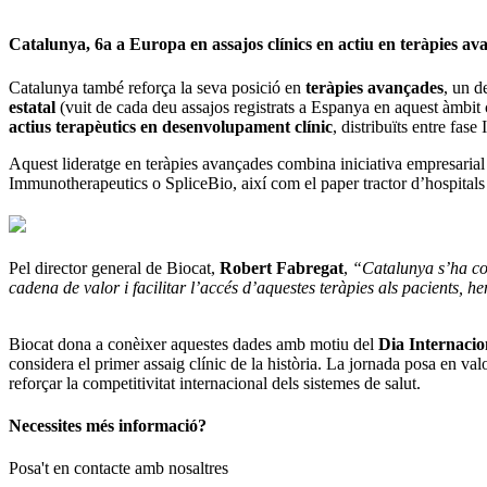
Catalunya, 6a a Europa en assajos clínics en actiu en teràpies av
Catalunya també reforça la seva posició en
teràpies avançades
, un d
estatal
(vuit de cada deu assajos registrats a Espanya en aquest àmbit 
actius terapèutics en desenvolupament clínic
, distribuïts entre fase I
Aquest lideratge en teràpies avançades combina iniciativa empresaria
Immunotherapeutics o SpliceBio, així com el paper tractor d’hospitals
Pel director general de Biocat,
Robert Fabregat
,
“Catalunya s’ha con
cadena de valor i facilitar l’accés d’aquestes teràpies als pacients,
Biocat dona a conèixer aquestes dades amb motiu del
Dia Internacion
considera el primer assaig clínic de la història. La jornada posa en va
reforçar la competitivitat internacional dels sistemes de salut.
Necessites més informació?
Posa't en contacte amb nosaltres