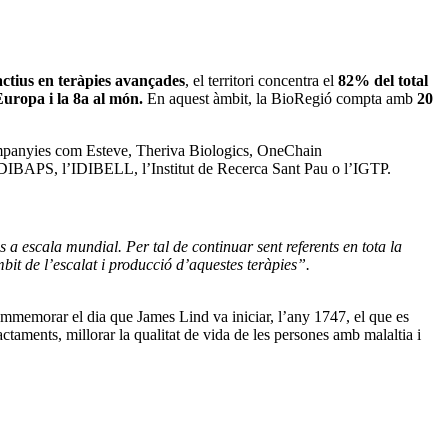
 actius en teràpies avançades
, el territori concentra el
82% del total
Europa i la 8a al món.
En aquest àmbit, la BioRegió compta amb
20
 companyies com Esteve, Theriva Biologics, OneChain
l’IDIBAPS, l’IDIBELL, l’Institut de Recerca Sant Pau o l’IGTP.
 a escala mundial. Per tal de continuar sent referents en tota la
it de l’escalat i producció d’aquestes teràpies”.
ommemorar el dia que James Lind va iniciar, l’any 1747, el que es
ctaments, millorar la qualitat de vida de les persones amb malaltia i