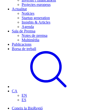
Inversió i finançament
Projectes europeus
Actualitat
Notícies
Startup generation
Insights & Articles
Agenda
Sala de Premsa
Notes de premsa
Multimèdia
Publicacions
Borsa de treball
CA
EN
ES
Coneix la BioRegió