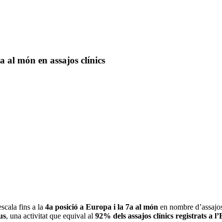
a al món en assajos clínics
escala fins a la
4a posició a Europa i la 7a al món
en nombre d’assajos 
us
, una activitat que equival al
92% dels assajos clínics registrats a l’