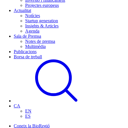
Inversió i finançament
Projectes europeus
Actualitat
Notícies
Startup generation
Insights & Articles
Agenda
Sala de Premsa
Notes de premsa
Multimèdia
Publicacions
Borsa de treball
CA
EN
ES
Coneix la BioRegió