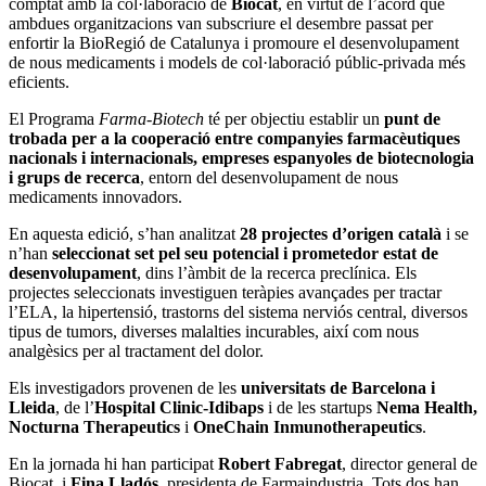
comptat amb la col·laboració de
Biocat
, en virtut de l’acord que
ambdues organitzacions van subscriure el desembre passat per
enfortir la BioRegió de Catalunya i promoure el desenvolupament
de nous medicaments i models de col·laboració públic-privada més
eficients.
El Programa
Farma-Biotech
té per objectiu establir un
punt de
trobada per a la cooperació entre companyies farmacèutiques
nacionals i internacionals, empreses espanyoles de biotecnologia
i grups de recerca
, entorn del desenvolupament de nous
medicaments innovadors.
En aquesta edició, s’han analitzat
28 projectes d’origen català
i se
n’han
seleccionat set pel seu potencial i prometedor estat de
desenvolupament
, dins l’àmbit de la recerca preclínica. Els
projectes seleccionats investiguen teràpies avançades per tractar
l’ELA, la hipertensió, trastorns del sistema nerviós central, diversos
tipus de tumors, diverses malalties incurables, així com nous
analgèsics per al tractament del dolor.
Els investigadors provenen de les
universitats de Barcelona i
Lleida
, de l’
Hospital Clinic-Idibaps
i de les startups
Nema Health,
Nocturna Therapeutics
i
OneChain Inmunotherapeutics
.
En la jornada hi han participat
Robert Fabregat
, director general de
Biocat, i
Fina Lladós
, presidenta de Farmaindustria. Tots dos han