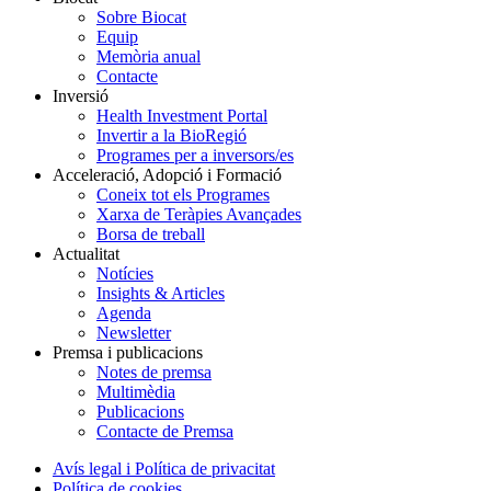
Sobre Biocat
Equip
Memòria anual
Contacte
Inversió
Health Investment Portal
Invertir a la BioRegió
Programes per a inversors/es
Acceleració, Adopció i Formació
Coneix tot els Programes
Xarxa de Teràpies Avançades
Borsa de treball
Actualitat
Notícies
Insights & Articles
Agenda
Newsletter
Premsa i publicacions
Notes de premsa
Multimèdia
Publicacions
Contacte de Premsa
Avís legal i Política de privacitat
Política de cookies