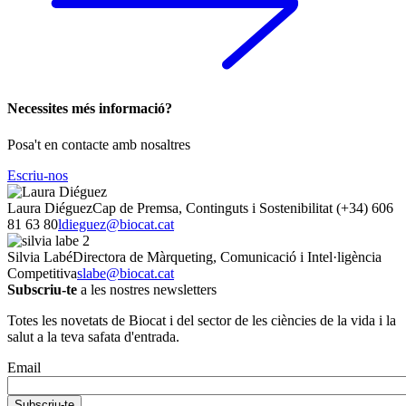
Necessites més informació?
Posa't en contacte amb nosaltres
Escriu-nos
Laura Diéguez
Cap de Premsa, Continguts i Sostenibilitat
(+34) 606
81 63 80
ldieguez@biocat.cat
Silvia Labé
Directora de Màrqueting, Comunicació i Intel·ligència
Competitiva
slabe@biocat.cat
Subscriu-te
a les nostres newsletters
Totes les novetats de Biocat i del sector de les ciències de la vida i la
salut a la teva safata d'entrada.
Email