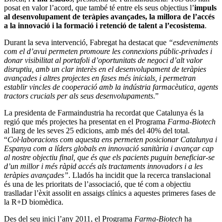
posat en valor l’acord, que també té entre els seus objectius l’
impuls
al desenvolupament de teràpies avançades, la millora de l’accés
a la innovació i la formació i retenció de talent a l’ecosistema
.
Durant la seva intervenció, Fabregat ha destacat que
“esdeveniments
com el d’avui permeten promoure les connexions públic-privades i
donar visibilitat al portafoli d’oportunitats de negoci d’alt valor
disruptiu, amb un clar interès en el desenvolupament de teràpies
avançades i altres projectes en fases més inicials, i permetran
establir vincles de cooperació amb la indústria farmacèutica, agents
tractors crucials per als seus desenvolupaments
.”
La presidenta de Farmaindustria ha recordat que Catalunya és la
regió que més projectes ha presentat en el Programa
Farma-Biotech
al llarg de les seves 25 edicions, amb més del 40% del total.
“
Col·laboracions com aquesta ens permeten posicionar Catalunya i
Espanya com a líders globals en innovació sanitària i avançar cap
al nostre objectiu final, que és que els pacients puguin beneficiar-se
d’un millor i més ràpid accés als tractaments innovadors i a les
teràpies avançades”
. Lladós ha incidit que la recerca translacional
és una de les prioritats de l’associació, que té com a objectiu
traslladar l’èxit assolit en assaigs clínics a aquestes primeres fases de
la R+D biomèdica.
Des del seu inici l’any 2011, el Programa
Farma-Biotech
ha